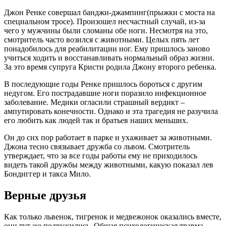
Джон Ренке совершал банджи-джампинг(прыжки с моста на
специальном тросе). Произошел несчастный случай, из-за
чего у мужчины были сломаны обе ноги. Несмотря на это,
смотритель часто возился с животными. Целых пять лет
понадобилось для реабилитации ног. Ему пришлось заново
учиться ходить и восстанавливать нормальный образ жизни.
За это время супруга Кристи родила Джону второго ребенка.
В последующие годы Ренке пришлось бороться с другим
недугом. Его пострадавшие ноги поразило инфекционное
заболевание. Медики огласили страшный вердикт –
ампутировать конечности. Однако и эта трагедия не разучила
его любить как людей так и братьев наших меньших.
Он до сих пор работает в парке и ухаживает за животными.
Джона тесно связывает дружба со львом. Смотритель
утверждает, что за все годы работы ему не приходилось
видеть такой дружбы между животными, какую показал лев
Бондиггер и такса Мило.
Верные друзья
Как только львенок, тигренок и медвежонок оказались вместе,
они тут же подружились. Общая психологическая травма