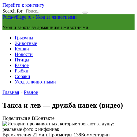
Перейти к контенту
Search for:
Ptica-village.ru - Уход за животными
Уход и забота за домашними животными
Грызуны
Животные
Кошки
Новости
Птицы
Разное
Рыбки
Собаки
Уход за животными
Главная
»
Разное
Такса и лев — дружба навек (видео)
Поделиться в ВКонтакте
Время чтения
21 мин.
Просмотры
138
Комментарии