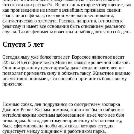
это сказка или рассказ?». Верно лишь второе утверждение, так
как произведение не имеет важнейших признаков сказки:
счастливого финала, сказовой манеры повествования,
фантастического элемента. Рассказ, напротив, относится к
реализму и имеет все основания быть описанием реального
случая. Такие феномены известны и наблюдаются по сей день.
Спустя 5 лет
Сегодня льву уже более пяти лет. Взрослое животное весит
225 кг. На его фоне такса Мило выглядит крошечной собакой.
Они по-прежнему ценят дружбу, даже когда играют, лев не
позволяет применять силу и обижать таксу. Животное видимо
интуитивно понимает, что способен причинить боль своему
приятелю.
Помимо собак, лев подружился со смотрителем зоопарка
Джоном Ренке. Как мы помним, животное было найдено с
метаболическим костным заболеванием, из-за чего лев был
инвалидом. Благодаря этому неприятному обстоятельству,
была сформирована необычная связь, которая сегодня
существует между хищником и работником парка.