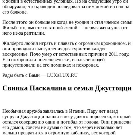
к жизни в естественных условиях. Но на следующее утро он
обнаружил, что крокодил последовал за ним домой и спал на
его балконе.
После этого он больше никогда не уходил и стал членом семьи
Жильберто, вместе со второй женой — первая жена ушла от
него из-за рептилии.
Жилберто любил играть и плавать с огромным крокодилом, и
они проводили выступления для туристов каждое
воскресенье. Почо умер от естественных причин в 2011 году.
Его похоронили по-человечески, и тысячи людей
присутствовали на его поминках и похоронах.
Рады быть с Вами — LUXaLUX.RU
Свинка Паскалина и семья Джустоцци
Необычная дружба завязалась в Италии. Пару лет назад
супруги Джустоцци нашли в лесу дикого поросенка, который
остался совершенно один и погибал от голода. Они принесли
его домой, совсем не думая о том, что через несколько лет
малыш превратится в огромную кабаниху, вес которой