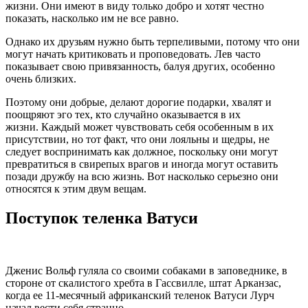
жизни. Они имеют в виду только добро и хотят честно
показать, насколько им не все равно.
Однако их друзьям нужно быть терпеливыми, потому что они
могут начать критиковать и проповедовать. Лев часто
показывает свою привязанность, балуя других, особенно
очень близких.
Поэтому они добрые, делают дорогие подарки, хвалят и
поощряют эго тех, кто случайно оказывается в их
жизни. Каждый может чувствовать себя особенным в их
присутствии, но тот факт, что они лояльны и щедры, не
следует воспринимать как должное, поскольку они могут
превратиться в свирепых врагов и иногда могут оставить
позади дружбу на всю жизнь. Вот насколько серьезно они
относятся к этим двум вещам.
Поступок теленка Ватуси
Дженис Вольф гуляла со своими собаками в заповеднике, в
стороне от скалистого хребта в Гассвилле, штат Арканзас,
когда ее 11-месячный африканский теленок Ватуси Лурч
начал вести себя странно.