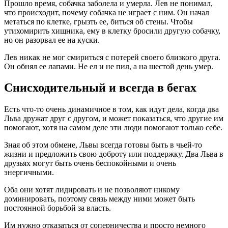
Прошло время, собачка заболела и умерла. Лев не понимал,
что происходит, почему собачка не играет с ним. Он начал
метаться по клетке, грызть ее, биться об стены. Чтобы
утихомирить хищника, ему в клетку бросили другую собачку,
но он разорвал ее на куски.
Лев никак не мог смириться с потерей своего близкого друга.
Он обнял ее лапами. Не ел и не пил, а на шестой день умер.
Снисходительный и всегда в бегах
Есть что-то очень динамичное в том, как идут дела, когда два
Льва дружат друг с другом, и может показаться, что другие им
помогают, хотя на самом деле эти люди помогают только себе.
Зная об этом обмене, Львы всегда готовы быть в чьей-то
жизни и предложить свою доброту или поддержку. Два Льва в
друзьях могут быть очень беспокойными и очень
энергичными.
Оба они хотят лидировать и не позволяют никому
доминировать, поэтому связь между ними может быть
постоянной борьбой за власть.
Им нужно отказаться от соперничества и просто немного