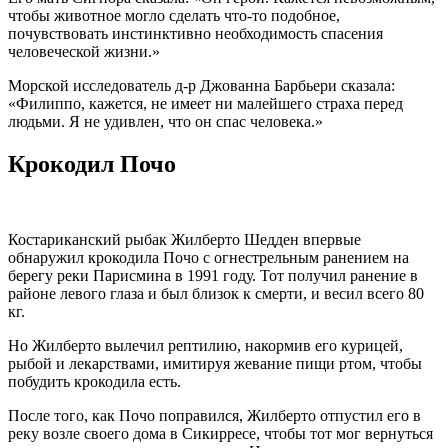
чтобы животное могло сделать что-то подобное,
почувствовать инстинктивно необходимость спасения
человеческой жизни.»
Морской исследователь д-р Джованна Барбьери сказала:
«Филиппо, кажется, не имеет ни малейшего страха перед
людьми. Я не удивлен, что он спас человека.»
Крокодил Почо
Костариканский рыбак Жилберто Шедден впервые
обнаружил крокодила Почо с огнестрельным ранением на
берегу реки Парисмина в 1991 году. Тот получил ранение в
районе левого глаза и был близок к смерти, и весил всего 80
кг.
Но Жилберто вылечил рептилию, накормив его курицей,
рыбой и лекарствами, имитируя жевание пищи ртом, чтобы
побудить крокодила есть.
После того, как Почо поправился, Жилберто отпустил его в
реку возле своего дома в Сикирресе, чтобы тот мог вернуться