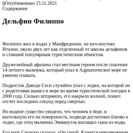
0
Опубликовано
15.11.2021
Содержание
Дельфин Филиппо
Филиппо жил в водах у Манфредонии, на юго-востоке
Италии, около двух лет как отделенный от школы дельфинов
и ставший популярным туристическим объектом.
Дружелюбный афалина стал местным героем после спасения
14-летнего мальчика, который упал в Адриатическое море не
умеючи плавать.
Подросток Давиде Сеси случайно упал с лодки, на которой он
с родителями вышел в море во время туристической поездки в
2000 году. Сильно штормило, его накрыло волной, пошел
отсчет последних секунд перед смертью.
Но водное существо увидело, что человек в беде, и
вытолкнуло его на поверхность, подведя достаточно близко к
лодке, где отец мальчика Эммануэль вытащил сына из воды.
Его мать Сигнора сказала: «Он герой. Кажется невозможным,