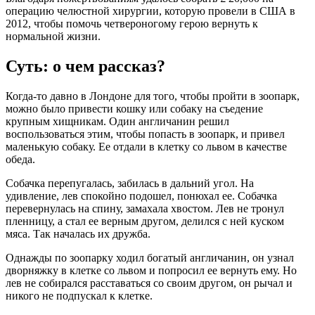
операцию челюстной хирургии, которую провели в США в
2012, чтобы помочь четвероногому герою вернуть к
нормальной жизни.
Суть: о чем рассказ?
Когда-то давно в Лондоне для того, чтобы пройти в зоопарк,
можно было привести кошку или собаку на съедение
крупным хищникам. Один англичанин решил
воспользоваться этим, чтобы попасть в зоопарк, и привел
маленькую собаку. Ее отдали в клетку со львом в качестве
обеда.
Собачка перепугалась, забилась в дальний угол. На
удивление, лев спокойно подошел, понюхал ее. Собачка
перевернулась на спину, замахала хвостом. Лев не тронул
пленницу, а стал ее верным другом, делился с ней куском
мяса. Так началась их дружба.
Однажды по зоопарку ходил богатый англичанин, он узнал
дворняжку в клетке со львом и попросил ее вернуть ему. Но
лев не собирался расставаться со своим другом, он рычал и
никого не подпускал к клетке.