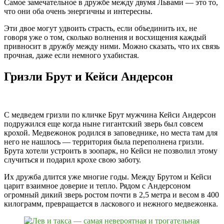
Самое замечательное в дружбе между двумя Львами — это то,
что они оба очень энергичны и интересны.
Эти двое могут удвоить страсть, если объединить их, не
говоря уже о том, сколько волнения и восхищения каждый
привносит в дружбу между ними. Можно сказать, что их связь
прочная, даже если немного ухабистая.
Гризли Брут и Кейси Андерсон
С медведем гризли по кличке Брут мужчина Кейси Андерсон
подружился еще когда ныне гигантский зверь был совсем
крохой. Медвежонок родился в заповеднике, но места там для
него не нашлось — территория была переполнена гризли.
Брута хотели устроить в зоопарк, но Кейси не позволил этому
случиться и подарил крохе свою заботу.
Их дружба длится уже многие годы. Между Брутом и Кейси
царит взаимное доверие и тепло. Рядом с Андерсоном
огромный дикий зверь ростом почти в 2,5 метра и весом в 400
килограмм, превращается в ласкового и нежного медвежонка.