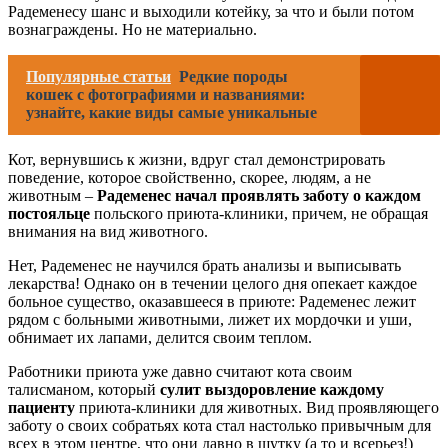
Радеменесу шанс и выходили котейку, за что и были потом
вознаграждены. Но не материально.
Популярные статьи
Редкие породы
кошек с фотографиями и названиями:
узнайте, какие виды самые уникальные
Кот, вернувшись к жизни, вдруг стал демонстрировать
поведение, которое свойственно, скорее, людям, а не
животным –
Радеменес начал проявлять заботу о каждом
постояльце
польского приюта-клиники, причем, не обращая
внимания на вид животного.
Нет, Радеменес не научился брать анализы и выписывать
лекарства! Однако он в течении целого дня опекает каждое
больное существо, оказавшееся в приюте: Радеменес лежит
рядом с больными животными, лижет их мордочки и уши,
обнимает их лапами, делится своим теплом.
Работники приюта уже давно считают кота своим
талисманом, который
сулит выздоровление каждому
пациенту
приюта-клиники для животных. Вид проявляющего
заботу о своих собратьях кота стал настолько привычным для
всех в этом центре, что они давно в шутку (а то и всерьез!)