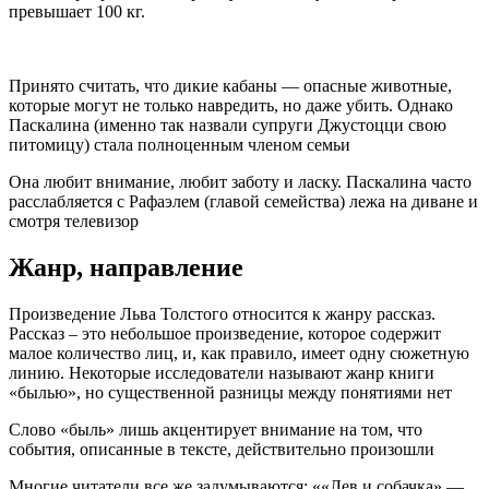
превышает 100 кг.
Принято считать, что дикие кабаны — опасные животные,
которые могут не только навредить, но даже убить. Однако
Паскалина (именно так назвали супруги Джустоцци свою
питомицу) стала полноценным членом семьи
Она любит внимание, любит заботу и ласку. Паскалина часто
расслабляется с Рафаэлем (главой семейства) лежа на диване и
смотря телевизор
Жанр, направление
Произведение Льва Толстого относится к жанру рассказ.
Рассказ – это небольшое произведение, которое содержит
малое количество лиц, и, как правило, имеет одну сюжетную
линию. Некоторые исследователи называют жанр книги
«былью», но существенной разницы между понятиями нет
Слово «быль» лишь акцентирует внимание на том, что
события, описанные в тексте, действительно произошли
Многие читатели все же задумываются: ««Лев и собачка» —