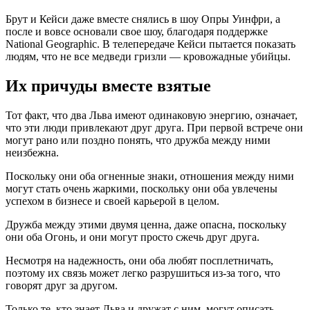
Брут и Кейси даже вместе снялись в шоу Опры Уинфри, а
после и вовсе основали свое шоу, благодаря поддержке
National Geographic. В телепередаче Кейси пытается показать
людям, что не все медведи гризли — кровожадные убийцы.
Их причуды вместе взятые
Тот факт, что два Льва имеют одинаковую энергию, означает,
что эти люди привлекают друг друга. При первой встрече они
могут рано или поздно понять, что дружба между ними
неизбежна.
Поскольку они оба огненные знаки, отношения между ними
могут стать очень жаркими, поскольку они оба увлечены
успехом в бизнесе и своей карьерой в целом.
Дружба между этими двумя ценна, даже опасна, поскольку
они оба Огонь, и они могут просто сжечь друг друга.
Несмотря на надежность, они оба любят посплетничать,
поэтому их связь может легко разрушиться из-за того, что
говорят друг за другом.
Только те, кто знает Льва и дружат с ним, могут описать,