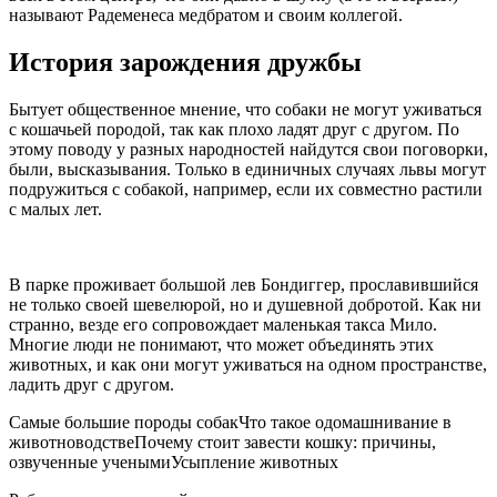
называют Радеменеса медбратом и своим коллегой.
История зарождения дружбы
Бытует общественное мнение, что собаки не могут уживаться
с кошачьей породой, так как плохо ладят друг с другом. По
этому поводу у разных народностей найдутся свои поговорки,
были, высказывания. Только в единичных случаях львы могут
подружиться с собакой, например, если их совместно растили
с малых лет.
В парке проживает большой лев Бондиггер, прославившийся
не только своей шевелюрой, но и душевной добротой. Как ни
странно, везде его сопровождает маленькая такса Мило.
Многие люди не понимают, что может объединять этих
животных, и как они могут уживаться на одном пространстве,
ладить друг с другом.
Самые большие породы собакЧто такое одомашнивание в
животноводствеПочему стоит завести кошку: причины,
озвученные ученымиУсыпление животных