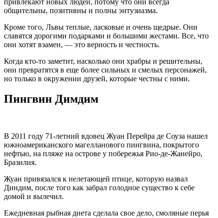
привлекают новых людей, потому что они всегда
общительны, позитивны и полны энтузиазма.
Кроме того, Львы теплые, ласковые и очень щедрые. Они
славятся дорогими подарками и большими жестами. Все, что
они хотят взамен, — это верность и честность.
Когда кто-то заметит, насколько они храбры и решительны,
они превратятся в еще более сильных и смелых персонажей,
но только в окружении друзей, которые честны с ними.
Пингвин Димдим
В 2011 году 71-летний вдовец Жуан Перейра де Соуза нашел
южноамериканского магелланового пингвина, покрытого
нефтью, на пляже на острове у побережья Рио-де-Жанейро,
Бразилия.
Жуан привязался к нелетающей птице, которую назвал
Диндим, после того как забрал голодное существо к себе
домой и вылечил.
Ежедневная рыбная диета сделала свое дело, смоляные перья