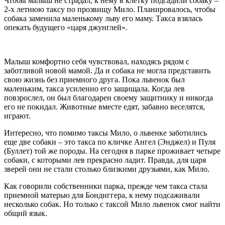
Чтобы малыш не страдал, к нему в клетку подсадили собаку –
2-х летнюю таксу по прозвищу Мило. Планировалось, чтобы
собака заменила маленькому льву его маму. Такса взялась
опекать будущего «царя джунглей».
Малыш комфортно себя чувствовал, находясь рядом с
заботливой новой мамой. Да и собака не могла представить
свою жизнь без приемного друга. Пока львенок был
маленьким, такса усиленно его защищала. Когда лев
повзрослел, он был благодарен своему защитнику и никогда
его не покидал. Животные вместе едят, забавно веселятся,
играют.
Интересно, что помимо таксы Мило, о львенке заботились
еще две собаки – это такса по кличке Ангел (Энджел) и Пуля
(Буллет) той же породы. На сегодня в парке проживает четыре
собаки, с которыми лев прекрасно ладит. Правда, для царя
зверей они не стали столько близкими друзьями, как Мило.
Как говорили собственники парка, прежде чем такса стала
приемной матерью для Бондиггера, к нему подсаживали
несколько собак. Но только с таксой Мило львенок смог найти
общий язык.