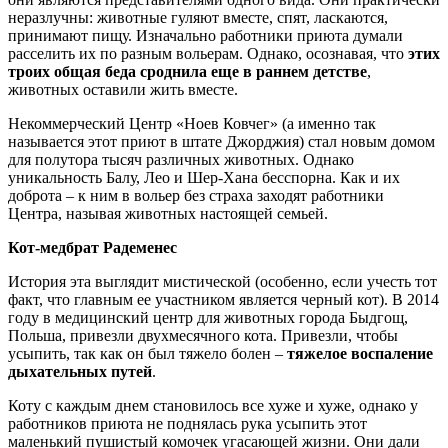
неразлучны: животные гуляют вместе, спят, ласкаются,
принимают пищу. Изначально работники приюта думали
расселить их по разным вольерам. Однако, осознавая, что
этих
троих общая беда сроднила еще в раннем детстве
,
животных оставили жить вместе.
Некоммерческий Центр «Ноев Ковчег» (а именно так
называется этот приют в штате Джорджия) стал новым домом
для полутора тысяч различных животных. Однако
уникальность Балу, Лео и Шер-Хана бесспорна. Как и их
доброта – к ним в вольер без страха заходят работники
Центра, называя животных настоящей семьей.
Кот-медбрат Радеменес
История эта выглядит мистической (особенно, если учесть тот
факт, что главным ее участником является черный кот). В 2014
году в медицинский центр для животных города Быдгощ,
Польша, привезли двухмесячного кота. Привезли, чтобы
усыпить, так как он был тяжело болен –
тяжелое воспаление
дыхательных путей
.
Коту с каждым днем становилось все хуже и хуже, однако у
работников приюта не поднялась рука усыпить этот
маленький пушистый комочек угасающей жизни. Они дали