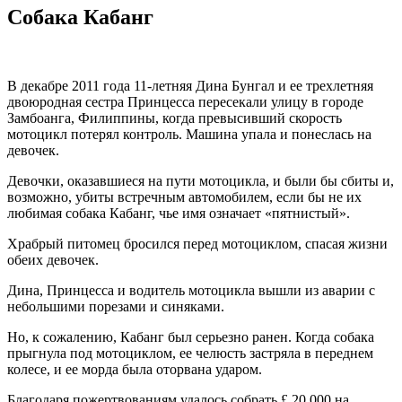
Собака Кабанг
В декабре 2011 года 11-летняя Дина Бунгал и ее трехлетняя
двоюродная сестра Принцесса пересекали улицу в городе
Замбоанга, Филиппины, когда превысивший скорость
мотоцикл потерял контроль. Машина упала и понеслась на
девочек.
Девочки, оказавшиеся на пути мотоцикла, и были бы сбиты и,
возможно, убиты встречным автомобилем, если бы не их
любимая собака Кабанг, чье имя означает «пятнистый».
Храбрый питомец бросился перед мотоциклом, спасая жизни
обеих девочек.
Дина, Принцесса и водитель мотоцикла вышли из аварии с
небольшими порезами и синяками.
Но, к сожалению, Кабанг был серьезно ранен. Когда собака
прыгнула под мотоциклом, ее челюсть застряла в переднем
колесе, и ее морда была оторвана ударом.
Благодаря пожертвованиям удалось собрать £ 20,000 на