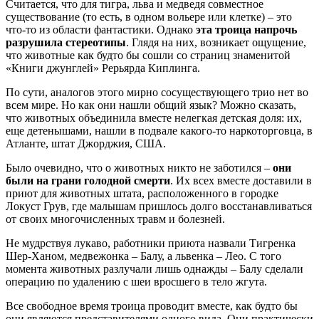
Считается, что для тигра, льва и медведя совместное
существование (то есть, в одном вольере или клетке) – это
что-то из области фантастики. Однако
эта троица напрочь
разрушила стереотипы
. Глядя на них, возникает ощущение,
что животные как будто бы сошли со страниц знаменитой
«Книги джунглей» Рерьярда Киплинга.
По сути, аналогов этого мирно сосуществующего трио нет во
всем мире. Но как они нашли общий язык? Можно сказать,
что животных объединила вместе нелегкая детская доля: их,
еще детенышами, нашли в подвале какого-то наркоторговца, в
Атланте, штат Джорджия, США.
Было очевидно, что о животных никто не заботился –
они
были на грани голодной смерти
. Их всех вместе доставили в
приют для животных штата, расположенного в городке
Локуст Грув, где малышам пришлось долго восстанавливаться
от своих многочисленных травм и болезней.
Не мудрствуя лукаво, работники приюта назвали Тигренка
Шер-Ханом, медвежонка – Балу, а львенка – Лео. С того
момента животных разлучали лишь однажды – Балу сделали
операцию по удалению с шеи вросшего в тело жгута.
Все свободное время троица проводит вместе, как будто бы
они являются представителями одного вида. Они практически