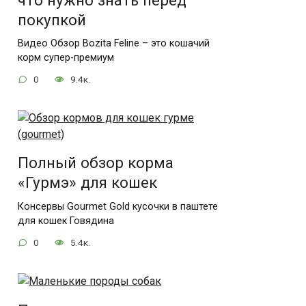
что нужно знать перед
покупкой
Видео Обзор Bozita Feline – это кошачий
корм супер-премиум
0
9.4к.
Полный обзор корма
«Гурмэ» для кошек
Консервы Gourmet Gold кусочки в паштете
для кошек Говядина
0
5.4к.