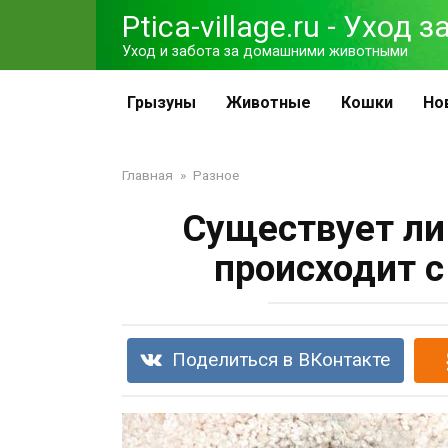
Перейти
Ptica-village.ru - Уход
к
Уход и забота за домашними животными
контенту
Грызуны
Животные
Кошки
Но
Главная
»
Разное
Существует ли
происходит с
Поделиться в ВКонтакте