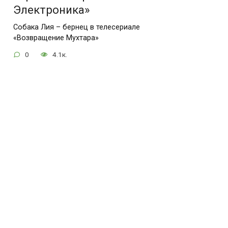
Электроника»
Собака Лия – бернец в телесериале
«Возвращение Мухтара»
0
4.1к.