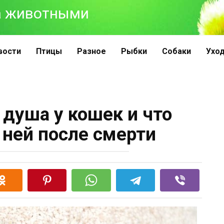
 за животными
вости
Птицы
Разное
Рыбки
Собаки
Ухо
 душа у кошек и что
 ней после смерти