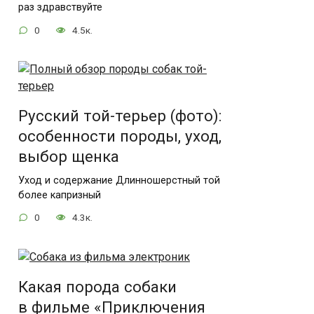
раз здравствуйте
0
4.5к.
Русский той-терьер (фото):
особенности породы, уход,
выбор щенка
Уход и содержание Длинношерстный той
более капризный
0
4.3к.
Какая порода собаки
в фильме «Приключения