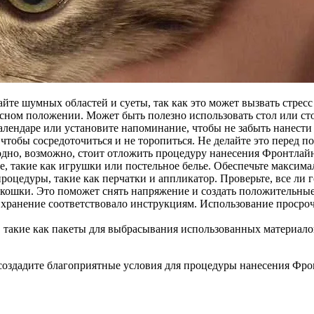
йте шумных областей и суеты, так как это может вызвать стресс
пасном положении. Может быть полезно использовать стол или с
календаре или установите напоминание, чтобы не забыть нанест
, чтобы сосредоточиться и не торопиться. Не делайте это перед 
одно, возможно, стоит отложить процедуру нанесения Фронтлайн
, такие как игрушки или постельное белье. Обеспечьте максима
роцедуры, такие как перчатки и аппликатор. Проверьте, все ли г
кошки. Это поможет снять напряжение и создать положительные
о хранение соответствовало инструкциям. Использование проср
 такие как пакеты для выбрасывания использованных материало
 создадите благоприятные условия для процедуры нанесения Фро