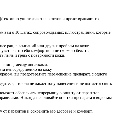
 эффективно уничтожают паразитов и предотвращают их
жем вам о 10 шагах, сопровождаемых иллюстрациями, которые
 нее ран, высыпаний или других проблем на коже.
увствовать себя комфортно и не сможет сбежать.
ь пыль и грязь с поверхности кожи.
на спине, между лопатками.
та непосредственно на кожу.
образом, вы предотвратите перемещение препарата с одного
дитесь, что она не лакает зону нанесения и не пытается снять
поможет обеспечить непрерывную защиту от паразитов.
равилами. Никогда не вливайте остатки препарата в водоемы
 от паразитов и сохранить его здоровье и комфорт.