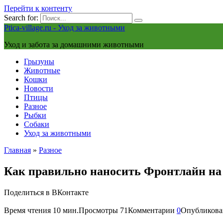
Перейти к контенту
Search for:
Ptica-village.ru - Уход за животными
Уход и забота за домашними животными
Грызуны
Животные
Кошки
Новости
Птицы
Разное
Рыбки
Собаки
Уход за животными
Главная
»
Разное
Как правильно наносить Фронтлайн на
Поделиться в ВКонтакте
Время чтения
10 мин.
Просмотры
71
Комментарии
0
Опубликова