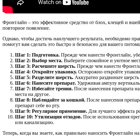
Фронтлайн – это эффективное средство от блох, клещей и вш
повторное появление.
Однако, чтобы достичь наилучшего результата, необходимо пр
помогут вам сделать это быстро и безопасно для вашего питомц
Шаг 1: Подготовка.
Прежде чем нанести Фронтлайн, убед
Шаг 2: Выбор места.
Выберите спокойное и уютное место
Шаг 3: Расчешите шерсть.
Прежде чем нанести Фронтлай
Шаг 4: Откройте упаковку.
Осторожно откройте упаковк
Шаг 5: Разделите шерсть.
Аккуратно раздвиньте шерсть 
Шаг 6: Нанесите препарат.
Удерживая ампулу вертикальн
Шаг 7: Избегайте трения.
После нанесения препарата на 
места на другое.
Шаг 8: Наблюдайте за кошкой.
После нанесения препарат
препарат себе во рту.
Шаг 9: Регулярное применение.
Для лучшего эффекта ре
Шаг 10: Утилизация отходов.
После использования преп
или канализацию.
Теперь, когда вы знаете, как правильно наносить Фронтлайн н