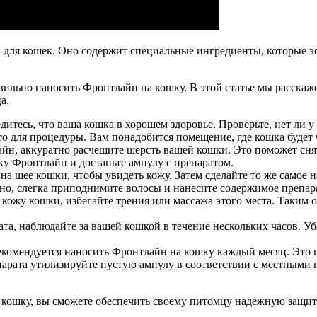
ей для кошек. Оно содержит специальные ингредиенты, которые
авильно наносить Фронтлайн на кошку. В этой статье мы расска
а.
итесь, что ваша кошка в хорошем здоровье. Проверьте, нет ли у
 для процедуры. Вам понадобится помещение, где кошка будет ч
н, аккуратно расчешите шерсть вашей кошки. Это поможет снят
у Фронтлайн и достаньте ампулу с препаратом.
на шее кошки, чтобы увидеть кожу. Затем сделайте то же самое 
о, слегка приподнимите волосы и нанесите содержимое препара
кожу кошки, избегайте трения или массажа этого места. Таким 
а, наблюдайте за вашей кошкой в течение нескольких часов. Убе
комендуется наносить Фронтлайн на кошку каждый месяц. Это 
арата утилизируйте пустую ампулу в соответствии с местными п
а кошку, вы сможете обеспечить своему питомцу надежную защиту