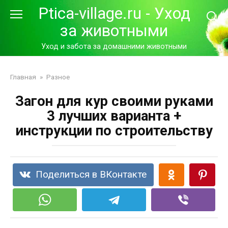
Перейти
Ptica-village.ru - Уход
к
за животными
контенту
Уход и забота за домашними животными
Главная
»
Разное
Загон для кур своими руками
3 лучших варианта +
инструкции по строительству
Поделиться в ВКонтакте