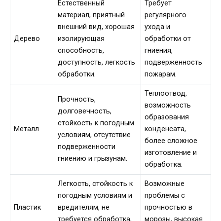
Естественный
Требует
материал, приятный
регулярного
внешний вид, хорошая
ухода и
Дерево
изолирующая
обработки от
способность,
гниения,
доступность, легкость
подверженность
обработки.
пожарам.
Теплоотвод,
Прочность,
возможность
долговечность,
образования
стойкость к погодным
Металл
конденсата,
условиям, отсутствие
более сложное
подверженности
изготовление и
гниению и грызунам.
обработка.
Легкость, стойкость к
Возможные
погодным условиям и
проблемы с
Пластик
вредителям, не
прочностью в
требуется обработка,
морозы, высокая