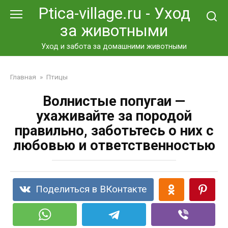
Перейти
Ptica-village.ru - Уход
к
за животными
контенту
Уход и забота за домашними животными
Главная
»
Птицы
Волнистые попугаи —
ухаживайте за породой
правильно, заботьтесь о них с
любовью и ответственностью
Поделиться в ВКонтакте