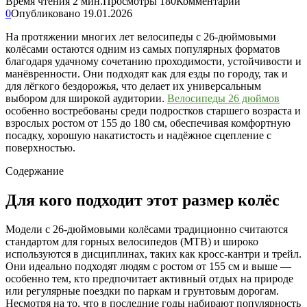
Время чтения
2 мин.
Просмотры
180
Комментарии
0
Опубликовано
19.01.2026
На протяжении многих лет велосипеды с 26-дюймовыми
колёсами остаются одним из самых популярных форматов
благодаря удачному сочетанию проходимости, устойчивости и
манёвренности. Они подходят как для езды по городу, так и
для лёгкого бездорожья, что делает их универсальным
выбором для широкой аудитории.
Велосипеды 26 дюймов
особенно востребованы среди подростков старшего возраста и
взрослых ростом от 155 до 180 см, обеспечивая комфортную
посадку, хорошую накатистость и надёжное сцепление с
поверхностью.
Содержание
Для кого подходит этот размер колёс
Модели с 26-дюймовыми колёсами традиционно считаются
стандартом для горных велосипедов (MTB) и широко
используются в дисциплинах, таких как кросс-кантри и трейл.
Они идеально подходят людям с ростом от 155 см и выше —
особенно тем, кто предпочитает активный отдых на природе
или регулярные поездки по паркам и грунтовым дорогам.
Несмотря на то, что в последние годы набирают популярность