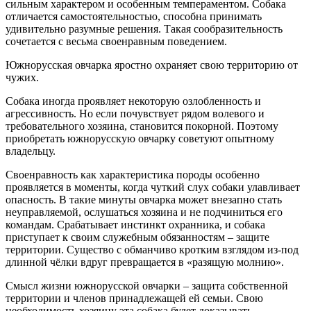
сильным характером и особенным темпераментом. Собака
отличается самостоятельностью, способна принимать
удивительно разумные решения. Такая сообразительность
сочетается с весьма своенравным поведением.
Южнорусская овчарка яростно охраняет свою территорию от
чужих.
Собака иногда проявляет некоторую озлобленность и
агрессивность. Но если почувствует рядом волевого и
требовательного хозяина, становится покорной. Поэтому
приобретать южнорусскую овчарку советуют опытному
владельцу.
Своенравность как характеристика породы особенно
проявляется в моменты, когда чуткий слух собаки улавливает
опасность. В такие минуты овчарка может внезапно стать
неуправляемой, ослушаться хозяина и не подчиниться его
командам. Срабатывает инстинкт охранника, и собака
приступает к своим служебным обязанностям – защите
территории. Существо с обманчиво кротким взглядом из-под
длинной чёлки вдруг превращается в «разящую молнию».
Смысл жизни южнорусской овчарки – защита собственной
территории и членов принадлежащей ей семьи. Свою
необходимость хозяину эта собака будет доказывать,