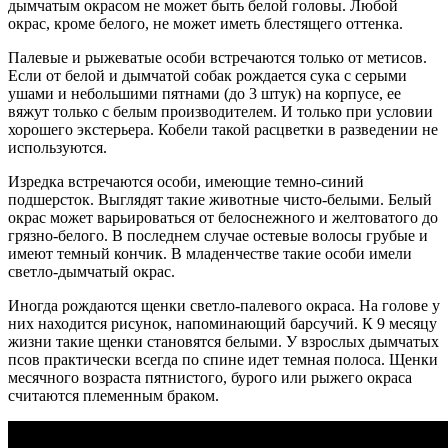
дымчатым окрасом не может быть белой головы. Любой
окрас, кроме белого, не может иметь блестящего оттенка.
Палевые и рыжеватые особи встречаются только от метисов.
Если от белой и дымчатой собак рождается сука с серыми
ушами и небольшими пятнами (до 3 штук) на корпусе, ее
вяжут только с белым производителем. И только при условии
хорошего экстерьера. Кобели такой расцветки в разведении не
используются.
Изредка встречаются особи, имеющие темно-синий
подшерсток. Выглядят такие животные чисто-белыми. Белый
окрас может варьироваться от белоснежного и желтоватого до
грязно-белого. В последнем случае остевые волосы грубые и
имеют темный кончик. В младенчестве такие особи имели
светло-дымчатый окрас.
Иногда рождаются щенки светло-палевого окраса. На голове у
них находится рисунок, напоминающий барсучий. К 9 месяцу
жизни такие щенки становятся белыми. У взрослых дымчатых
псов практически всегда по спине идет темная полоса. Щенки
месячного возраста пятнистого, бурого или рыжего окраса
считаются племенным браком.