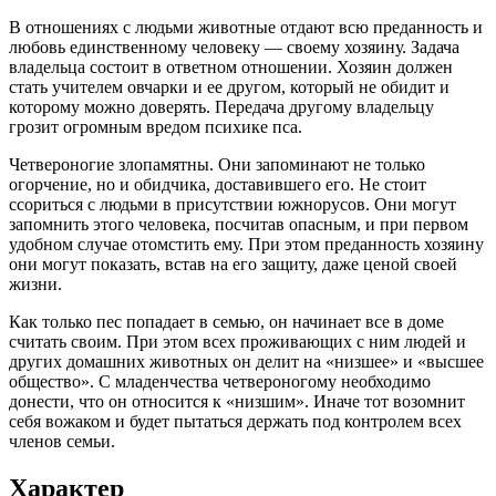
В отношениях с людьми животные отдают всю преданность и
любовь единственному человеку — своему хозяину. Задача
владельца состоит в ответном отношении. Хозяин должен
стать учителем овчарки и ее другом, который не обидит и
которому можно доверять. Передача другому владельцу
грозит огромным вредом психике пса.
Четвероногие злопамятны. Они запоминают не только
огорчение, но и обидчика, доставившего его. Не стоит
ссориться с людьми в присутствии южнорусов. Они могут
запомнить этого человека, посчитав опасным, и при первом
удобном случае отомстить ему. При этом преданность хозяину
они могут показать, встав на его защиту, даже ценой своей
жизни.
Как только пес попадает в семью, он начинает все в доме
считать своим. При этом всех проживающих с ним людей и
других домашних животных он делит на «низшее» и «высшее
общество». С младенчества четвероногому необходимо
донести, что он относится к «низшим». Иначе тот возомнит
себя вожаком и будет пытаться держать под контролем всех
членов семьи.
Характер