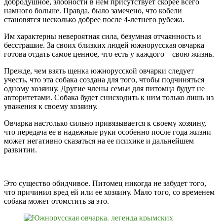
добродушное, злобности в нем присутствует скорее всего
намного больше. Правда, было замечено, что кобели
становятся несколько добрее после 4-летнего рубежа.
Им характерны невероятная сила, безумная отчаянность и
бесстрашие. За своих близких людей южнорусская овчарка
готова отдать самое ценное, что есть у каждого – свою жизнь.
Прежде, чем взять щенка южнорусской овчарки следует
учесть, что эта собака создана для того, чтобы подчиняться
одному хозяину. Другие члены семьи для питомца будут не
авторитетами. Собака будет снисходить к ним только лишь из
уважения к своему хозяину.
Овчарка настолько сильно привязывается к своему хозяину,
что передача ее в надежные руки особенно после года жизни
может негативно сказаться на ее психике и дальнейшем
развитии.
Это существо обидчивое. Питомец никогда не забудет того,
что причинил вред ей или ее хозяину. Мало того, со временем
собака может отомстить за это.