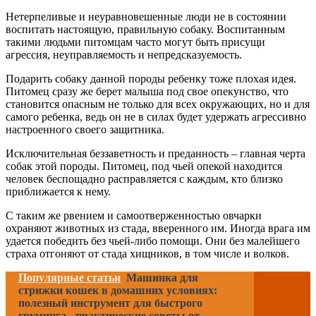
Нетерпеливые и неуравновешенные люди не в состоянии
воспитать настоящую, правильную собаку. Воспитанным
такими людьми питомцам часто могут быть присущи
агрессия, неуправляемость и непредсказуемость.
Подарить собаку данной породы ребенку тоже плохая идея.
Питомец сразу же берет малыша под свое опекунство, что
становится опасным не только для всех окружающих, но и для
самого ребенка, ведь он не в силах будет удержать агрессивно
настроенного своего защитника.
Исключительная беззаветность и преданность – главная черта
собак этой породы. Питомец, под чьей опекой находится
человек беспощадно расправляется с каждым, кто близко
приближается к нему.
С таким же рвением и самоотверженностью овчарки
охраняют животных из стада, вверенного им. Иногда врага им
удается победить без чьей-либо помощи. Они без малейшего
страха отгоняют от стада хищников, в том числе и волков.
Популярные статьи
Машинка для
стрижки кошек в домашних условиях:
полезный инструмент для быстрого
груминга - практические советы от