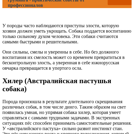
профессионалов
У породы часто наблюдаются приступы злости, которую
хозяин должен уметь укрощать. Собака поддается воспитанию
только сильному духом человека. Эти собаки считаются
самыми быстрыми и решительными.
Они сильны, смелы и уверенны в себе. Но без должного
воспитания их смелость может со временем превратиться в
бесконтрольную злость, а уверенная в себе южнорусская
овчарка превращается в упертого осла.
Хилер (Австралийская пастушья
собака)
Порода произошла в результате длительного скрещивания
различных собак, в том числе динго. Таким образом на свет
появилась умная, но упрямая собака хилер, которая умеет
справляться с самыми трудными задачами. В экстренных
ситуациях пёс способен принимать самостоятельные решения.
У «австралийского пастуха» сильно развит инстинкт стаи.
Это пёс невысокого роста и крепкого телосложения, который