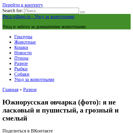
Перейти к контенту
Search for:
Ptica-village.ru - Уход за животными
Уход и забота за домашними животными
Грызуны
Животные
Кошки
Новости
Птицы
Разное
Рыбки
Собаки
Уход за животными
Главная
»
Разное
Южнорусская овчарка (фото): я не
ласковый и пушистый, а грозный и
смелый
Поделиться в ВКонтакте