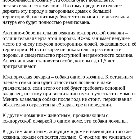
независимо от его желания. Поэтому предпочтительнее
держать эту породу в загородных домах с большой
территорией, где питомцу будет что охранять, и деятельная
натура его будет полностью реализована.
Активно-оборонительная реакция южнорусской овчарки –
отличительная черта этой породы. Южак занимает ведущее
место по числу покусов посторонних людей, оказавшихся н её
территории. Но это скорее не показатель агрессивности
породы, а свидетельство преступной неграмотности хозяина.
Агрессивными становятся особи, которых до 1,5 лет
притравливают.
Южнорусская овчарка – собака одного хозяина. К остальным
членам семьи она будет относиться лояльно и даже
уважительно, если этого от неё будет требовать основной
владелец, поэтому при воспитании нужно учесть этот момент.
Менять владельца собаки после года не стоит, переживания
обязательно отразятся на её характере и поведении.
К другим домашним животным, проживающим с
южнорусской овчаркой в одном доме, эти собаки лояльны.
К другим животным, живущим в доме и имеющими того же
хозяина, южаки относятся лояльно. С чужими же уживаться