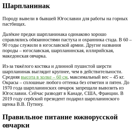
Шарпланинак
Породу вывели в бывшей Югославии для работы на горных
пастбищах.
Далёкие предки шарпланинака одинаково хорошо
справлялись обязанностями пастуха и охранника стада. В 60 –
90 годы служили в югославской армии. Другие названия
породы – югославская, шарпланинская, иллирийская,
македонская овчарка.
Из-за тяжёлого костяка и длинной пушистой шерсти
шарпланинак выглядит крупнее, чем в действительности.
Средняя
высота в холке – 60 см
, максимальный вес – 45 кг.
Окрасы – сплошные любого оттенка без отметин и пятен. До
1970 года шарпланинских овчарок запрещали вывозить из
Югославии. Сейчас разводят в Канаде, США, Франции. В
2019 году сербский президент подарил шарпланинского
щенка В.В. Путину.
Правильное питание южнорусской
овчарки