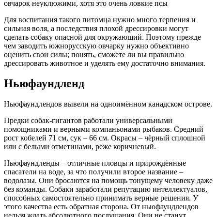
овчарок неуклюжими, хотя это очень ловкие псы
Для воспитания такого питомца нужно много терпения и
сильная воля, а последствия плохой дрессировки могут
сделать собаку опасной для окружающий. Поэтому прежде
чем заводить южнорусскую овчарку нужно объективно
оценить свои силы; понять, сможете ли вы правильно
дрессировать животное и уделять ему достаточно внимания.
Ньюфаундленд
Ньюфаундлендов вывели на одноимённом канадском острове.
Предки собак-гигантов работали универсальными
помощниками и верными компаньонами рыбаков. Средний
рост кобелей 71 см, сук – 66 см. Окрасы – чёрный сплошной
или с белыми отметинами, реже коричневый.
Ньюфаундленды – отличные пловцы и прирождённые
спасатели на воде, за что получили второе название –
водолазы. Они бросаются на помощь тонущему человеку даже
без команды. Собаки заработали репутацию интеллектуалов,
способных самостоятельно принимать верные решения. У
этого качества есть обратная сторона. От ньюфаундлендов
нельзя ждать абсолютного послушания. Они не станут