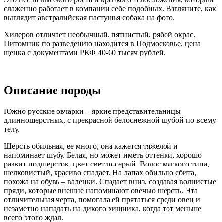
слаженно работает в компании себе подобных. Взгляните, как
выглядит австралийская пастушья собака на фото.
Хилеров отличает необычный, пятнистый, рябой окрас.
Питомник по разведению находится в Подмосковье, цена
щенка с документами РКФ 40-60 тысяч рублей.
Описание породы
Южно русские овчарки – яркие представительницы
длинношерстных, с прекрасной белоснежной шубой по всему
телу.
Шерсть обильная, ее много, она кажется тяжелой и
напоминает шубу. Белая, но может иметь оттенки, хорошо
развит подшерсток, цвет светло-серый. Волос мягкого типа,
шелковистый, красиво спадает. На лапах обильно сбита,
похожа на обувь – валенки. Спадает вниз, создавая волнистые
пряди, которые внешне напоминают овечью шерсть. Эта
отличительная черта, помогала ей прятаться среди овец и
незаметно нападать на дикого хищника, когда тот меньше
всего этого ждал.