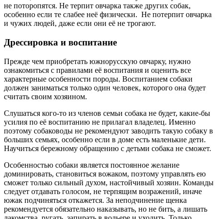
не поторопятся. Не терпит овчарка также других собак,
особенно если те слабее неё физически. Не потерпит овчарка
и чужих людей, даже если они её не трогают.
Дрессировка и воспитание
Прежде чем приобретать южнорусскую овчарку, нужно
ознакомиться с правилами её воспитания и оценить все
характерные особенности породы. Воспитанием собаки
должен заниматься только один человек, которого она будет
считать своим хозяином.
Слушаться кого-то из членов семьи собака не будет, какие-бы
усилия по её воспитанию не прилагал владелец. Именно
поэтому собаководы не рекомендуют заводить такую собаку в
больших семьях, особенно если в доме есть маленькие дети.
Научиться бережному обращению с детьми собака не сможет.
Особенностью собаки является постоянное желание
доминировать, становиться вожаком, поэтому управлять ею
сможет только сильный духом, настойчивый хозяин. Команды
следует отдавать голосом, не терпящим возражений, иначе
южак подчиняться откажется. За неподчинение щенка
рекомендуется обязательно наказывать, но не бить, а лишать
лакомства, ругать, запирать в вольере и уходить. Только