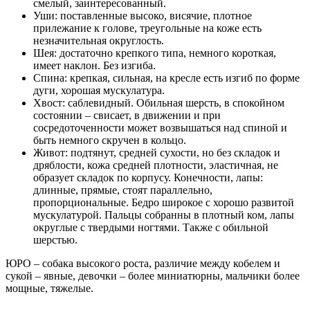
смелый, заинтересованный.
Уши: поставленные высоко, висячие, плотное
прилежание к голове, треугольные на коже есть
незначительная округлость.
Шея: достаточно крепкого типа, немного короткая,
имеет наклон. Без изгиба.
Спина: крепкая, сильная, на кресле есть изгиб по форме
дуги, хорошая мускулатура.
Хвост: саблевидный. Обильная шерсть, в спокойном
состоянии – свисает, в движении и при
сосредоточенности может возвышаться над спиной и
быть немного скручен в кольцо.
Живот: подтянут, средней сухости, но без складок и
дряблости, кожа средней плотности, эластичная, не
образует складок по корпусу. Конечности, лапы:
длинные, прямые, стоят параллельно,
пропорциональные. Бедро широкое с хорошо развитой
мускулатурой. Пальцы собранны в плотный ком, лапы
округлые с твердыми ногтями. Также с обильной
шерстью.
ЮРО – собака высокого роста, различие между кобелем и
сукой – явные, девочки – более миниатюрны, мальчики более
мощные, тяжелые.