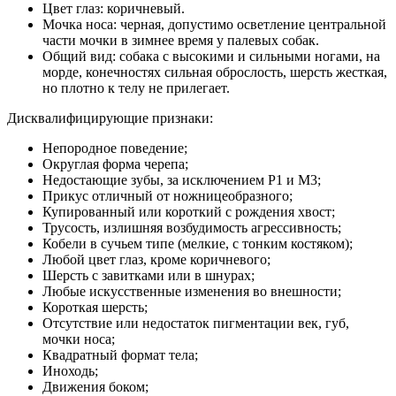
Цвет глаз: коричневый.
Мочка носа: черная, допустимо осветление центральной
части мочки в зимнее время у палевых собак.
Общий вид: собака с высокими и сильными ногами, на
морде, конечностях сильная оброслость, шерсть жесткая,
но плотно к телу не прилегает.
Дисквалифицирующие признаки:
Непородное поведение;
Округлая форма черепа;
Недостающие зубы, за исключением Р1 и М3;
Прикус отличный от ножницеобразного;
Купированный или короткий с рождения хвост;
Трусость, излишняя возбудимость агрессивность;
Кобели в сучьем типе (мелкие, с тонким костяком);
Любой цвет глаз, кроме коричневого;
Шерсть с завитками или в шнурах;
Любые искусственные изменения во внешности;
Короткая шерсть;
Отсутствие или недостаток пигментации век, губ,
мочки носа;
Квадратный формат тела;
Иноходь;
Движения боком;