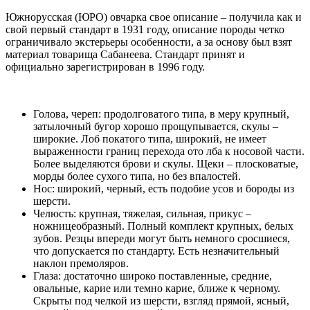
Южнорусская (ЮРО) овчарка свое описание – получила как и
свой первый стандарт в 1931 году, описание породы четко
ограничивало экстерьеры особенности, а за основу был взят
материал товарища Сабанеева. Стандарт принят и
официально зарегистрирован в 1996 году.
Голова, череп: продолговатого типа, в меру крупный,
затылочный бугор хорошо прощупывается, скулы –
широкие. Лоб покатого типа, широкий, не имеет
выраженности границ перехода ото лба к носовой части.
Более выделяются брови и скулы. Щеки – плосковатые,
морды более сухого типа, но без впалостей.
Нос: широкий, черный, есть подобие усов и бороды из
шерсти.
Челюсть: крупная, тяжелая, сильная, прикус –
ножницеобразный. Полный комплект крупных, белых
зубов. Резцы впереди могут быть немного сросшиеся,
что допускается по стандарту. Есть незначительный
наклон премоляров.
Глаза: достаточно широко поставленные, средние,
овальные, карие или темно карие, ближе к черному.
Скрыты под челкой из шерсти, взгляд прямой, ясный,