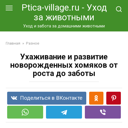
Перейти
Ptica-village.ru - Уход
к
за животными
контенту
Уход и забота за домашними животными
Главная
»
Разное
Ухаживание и развитие
новорожденных хомяков от
роста до заботы
Поделиться в ВКонтакте