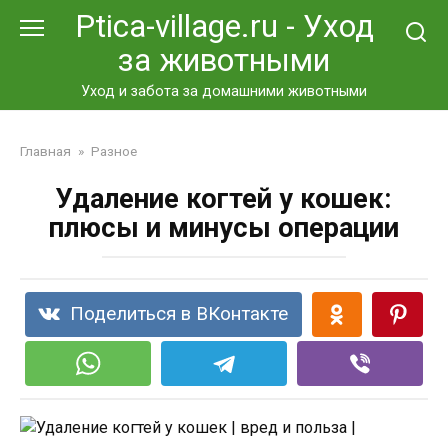
Перейти
Ptica-village.ru - Уход
к
за животными
контенту
Уход и забота за домашними животными
Главная
»
Разное
Удаление когтей у кошек:
плюсы и минусы операции
Поделиться в ВКонтакте