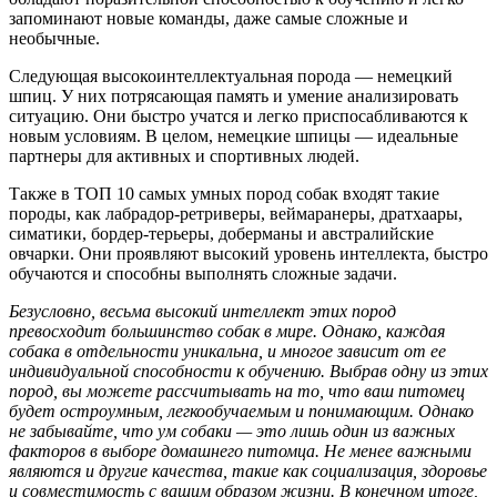
запоминают новые команды, даже самые сложные и
необычные.
Следующая высокоинтеллектуальная порода — немецкий
шпиц. У них потрясающая память и умение анализировать
ситуацию. Они быстро учатся и легко приспосабливаются к
новым условиям. В целом, немецкие шпицы — идеальные
партнеры для активных и спортивных людей.
Также в ТОП 10 самых умных пород собак входят такие
породы, как лабрадор-ретриверы, веймаранеры, дратхаары,
симатики, бордер-терьеры, доберманы и австралийские
овчарки. Они проявляют высокий уровень интеллекта, быстро
обучаются и способны выполнять сложные задачи.
Безусловно, весьма высокий интеллект этих пород
превосходит большинство собак в мире. Однако, каждая
собака в отдельности уникальна, и многое зависит от ее
индивидуальной способности к обучению. Выбрав одну из этих
пород, вы можете рассчитывать на то, что ваш питомец
будет остроумным, легкообучаемым и понимающим. Однако
не забывайте, что ум собаки — это лишь один из важных
факторов в выборе домашнего питомца. Не менее важными
являются и другие качества, такие как социализация, здоровье
и совместимость с вашим образом жизни. В конечном итоге,