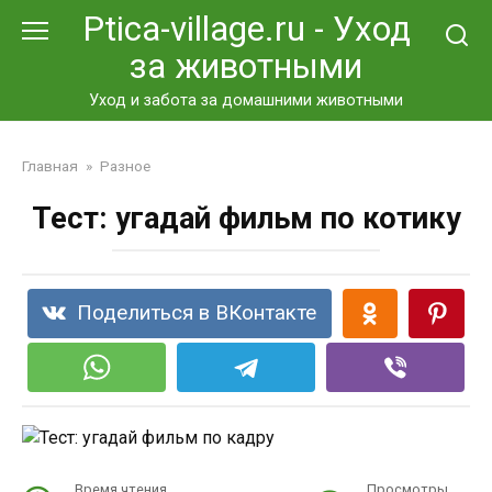
Перейти
Ptica-village.ru - Уход
к
за животными
контенту
Уход и забота за домашними животными
Главная
»
Разное
Тест: угадай фильм по котику
Поделиться в ВКонтакте
Время чтения
Просмотры