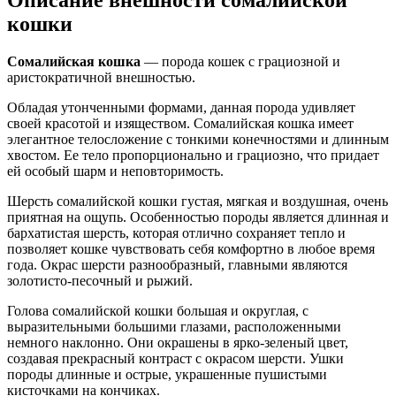
Описание внешности сомалийской
кошки
Сомалийская кошка
— порода кошек с грациозной и
аристократичной внешностью.
Обладая утонченными формами, данная порода удивляет
своей красотой и изяществом. Сомалийская кошка имеет
элегантное телосложение с тонкими конечностями и длинным
хвостом. Ее тело пропорционально и грациозно, что придает
ей особый шарм и неповторимость.
Шерсть сомалийской кошки густая, мягкая и воздушная, очень
приятная на ощупь. Особенностью породы является длинная и
бархатистая шерсть, которая отлично сохраняет тепло и
позволяет кошке чувствовать себя комфортно в любое время
года. Окрас шерсти разнообразный, главными являются
золотисто-песочный и рыжий.
Голова сомалийской кошки большая и округлая, с
выразительными большими глазами, расположенными
немного наклонно. Они окрашены в ярко-зеленый цвет,
создавая прекрасный контраст с окрасом шерсти. Ушки
породы длинные и острые, украшенные пушистыми
кисточками на кончиках.