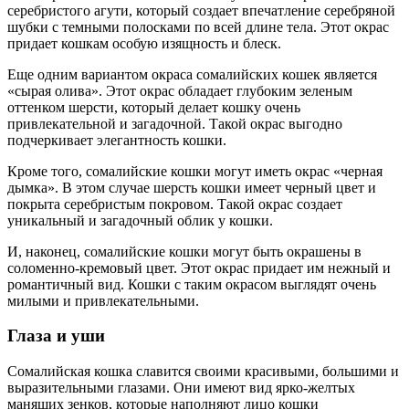
серебристого агути, который создает впечатление серебряной
шубки с темными полосками по всей длине тела. Этот окрас
придает кошкам особую изящность и блеск.
Еще одним вариантом окраса сомалийских кошек является
«сырая олива». Этот окрас обладает глубоким зеленым
оттенком шерсти, который делает кошку очень
привлекательной и загадочной. Такой окрас выгодно
подчеркивает элегантность кошки.
Кроме того, сомалийские кошки могут иметь окрас «черная
дымка». В этом случае шерсть кошки имеет черный цвет и
покрыта серебристым покровом. Такой окрас создает
уникальный и загадочный облик у кошки.
И, наконец, сомалийские кошки могут быть окрашены в
соломенно-кремовый цвет. Этот окрас придает им нежный и
романтичный вид. Кошки с таким окрасом выглядят очень
милыми и привлекательными.
Глаза и уши
Сомалийская кошка славится своими красивыми, большими и
выразительными глазами. Они имеют вид ярко-желтых
манящих зенков, которые наполняют лицо кошки