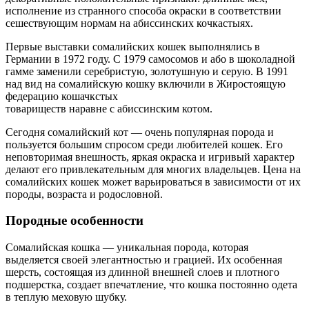
исполнение из странного способа окраски в соответствии
сешествующим нормам на абиссинских кочкастыях.
Первые выставки сомалийских кошек выполнялись в
Германии в 1972 году. С 1979 самосомов и або в шоколадной
гамме заменили серебристую, золотушную и серую. В 1991
над вид на сомалийскую кошку включили в Жиростоящую
федерацию кошачкстых
товариществ наравне с абиссинским котом.
Сегодня сомалийский кот — очень популярная порода и
пользуется большим спросом среди любителей кошек. Его
неповторимая внешность, яркая окраска и игривый характер
делают его привлекательным для многих владельцев. Цена на
сомалийских кошек может варьироваться в зависимости от их
породы, возраста и родословной.
Породные особенности
Сомалийская кошка — уникальная порода, которая
выделяется своей элегантностью и грацией. Их особенная
шерсть, состоящая из длинной внешней слоев и плотного
подшерстка, создает впечатление, что кошка постоянно одета
в теплую меховую шубку.