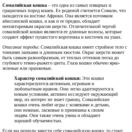
Сомалийская кошка
– это одна из самых изящных и
грациозных пород кошек. Ее родиной считается Сомали, что
находится на востоке Африки. Она является потомком
абиссинской кошки, и как и ее предки, обладает
неповторимым окрасом шерсти. Отличительной чертой
сомалийской кошки являются ее длинные волосы, которые
создают эффект пушистого воротника и кисточек на ушах.
Описание породы:
Сомалийская кошка имеет стройное тело с
тонкими лапками и длинным хвостом. Окрас шерсти может
быть самым разнообразным, от теплых оттенков песка до
глубокого темно-рыжего цвета. Глаза кошки обычно ярко-
зеленые или оранжевые.
Характер сомалийской кошки:
Эти кошки
характеризуются активным, игривым и
любопытным нравом. Они легко адаптируются к
новым условиям, активно исследуют окружающий
мир, их интерес не знает границ. Сомалийские
кошки очень любят игры с хозяевами и детьми,
они нежные, ласковые и привязаны к своим
людям. Они также очень умны и обладают
хорошей обучаемостью.
Если вы решили завести себе сомалийскую кошку, то стоит