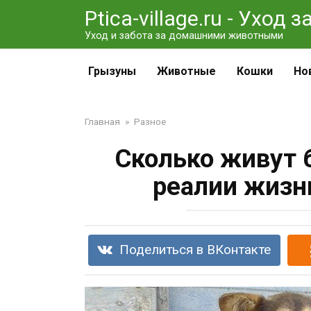
Перейти
Ptica-village.ru - Уход
к
Уход и забота за домашними животными
контенту
Грызуны
Животные
Кошки
Но
Главная
»
Разное
Сколько живут 
реалии жизн
Поделиться в ВКонтакте