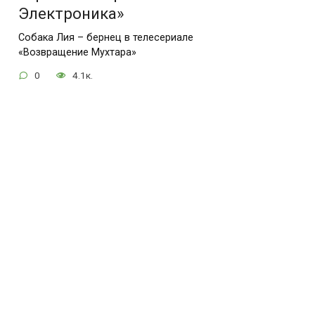
Электроника»
Собака Лия – бернец в телесериале
«Возвращение Мухтара»
0
4.1к.