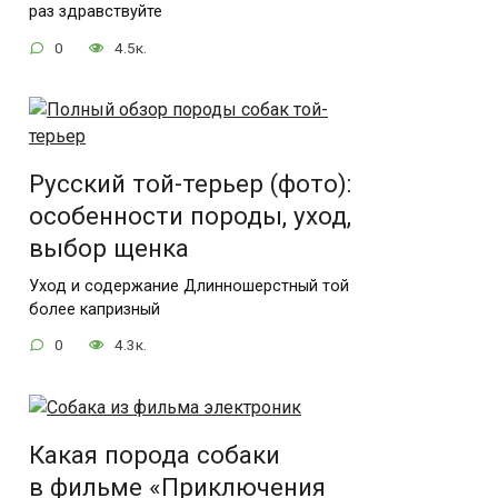
раз здравствуйте
0
4.5к.
Русский той-терьер (фото):
особенности породы, уход,
выбор щенка
Уход и содержание Длинношерстный той
более капризный
0
4.3к.
Какая порода собаки
в фильме «Приключения