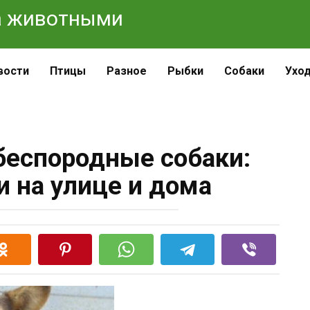
 за животными
вости
Птицы
Разное
Рыбки
Собаки
Ухо
беспородные собаки:
и на улице и дома