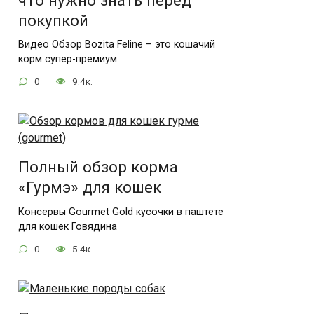
что нужно знать перед
покупкой
Видео Обзор Bozita Feline – это кошачий
корм супер-премиум
0
9.4к.
Полный обзор корма
«Гурмэ» для кошек
Консервы Gourmet Gold кусочки в паштете
для кошек Говядина
0
5.4к.