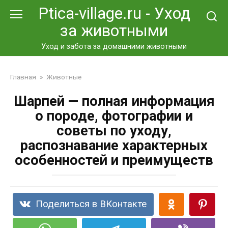
Перейти
Ptica-village.ru - Уход
к
за животными
контенту
Уход и забота за домашними животными
Главная
»
Животные
Шарпей — полная информация
о породе, фотографии и
советы по уходу,
распознавание характерных
особенностей и преимуществ
Поделиться в ВКонтакте