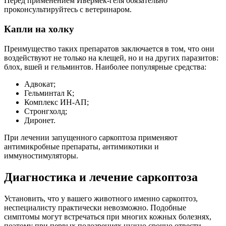
Перед применением Ивермек-геля обязательно
проконсультируйтесь с ветеринаром.
Капли на холку
Преимущество таких препаратов заключается в том, что они
воздействуют не только на клещей, но и на других паразитов:
блох, вшей и гельминтов. Наиболее популярные средства:
Адвокат;
Гельминтал К;
Комплекс ИН-АП;
Стронгхолд;
Диронет.
При лечении запущенного саркоптоза применяют
антимикробные препараты, антимикотики и
иммуностимуляторы.
Диагностика и лечение саркоптоза
Установить, что у вашего животного именно саркоптоз,
неспециалисту практически невозможно. Подобные
симптомы могут встречаться при многих кожных болезнях,
поэтому при первых подозрениях нужно срочно отвести