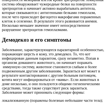
система обнаруживает чужеродные белки на поверхности
эритроцитов и начинает активно вырабатывать антитела,
которые связываются с антигенными белками гемоплазм,
после чего происходит фагоцитоз макрофагами пораженных
клеток в селезенке. В результате этого развивается анемия.
Несколько меньшее значение имеет непосредственное
разрушение эритроцитов гемоплазмами.
Демодекоз и его симптомы
Заболевание, характеризующееся паразитарной особенностью,
поражающее шерсть и кожу, это демодекоз. То, что кот
инфицирован данным паразитом, сразу незаметно. Попав в
организм домашнего животного, он начинает поражать
иммунную систему, животное становится слабым и более
подвеженным другим заболеваниям. Заразиться кот может в
результате контактирования с другим больным питомцем,
котята могут инфицироваться от «мамы». Если животных в
доме несколько, и они пользуются общими гигиеническими
средствами, тогда также существует риск заразиться.
Заболевание может принимать следующие формы:
локализованную (поражены болезнью небольшие части тела);