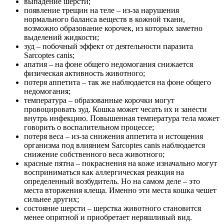
выпадение шерсти;
появление трещин на теле – из-за нарушения
нормального баланса веществ в кожной ткани,
возможно образование корочек, из которых заметно
выделений жидкости;
зуд – побочный эффект от деятельности паразита
Sarcoptes canis;
апатия – на фоне общего недомогания снижается
физическая активность животного;
потеря аппетита – так же наблюдается на фоне общего
недомогания;
температура – образованные корочки могут
провоцировать зуд. Кошка может чесать их и занести
внутрь инфекцию. Повышенная температура тела может
говорить о воспалительном процессе;
потеря веса – из-за снижения аппетита и истощения
организма под влиянием Sarcoptes canis наблюдается
снижение собственного веса животного;
красные пятна – покраснения на коже изначально могут
восприниматься как аллергическая реакция на
определенный возбудитель. Но на самом деле – это
места вторжения клеща. Именно эти места кошка чешет
сильнее других;
состояние шерсти – шерстка животного становится
менее опрятной и приобретает неряшливый вид.