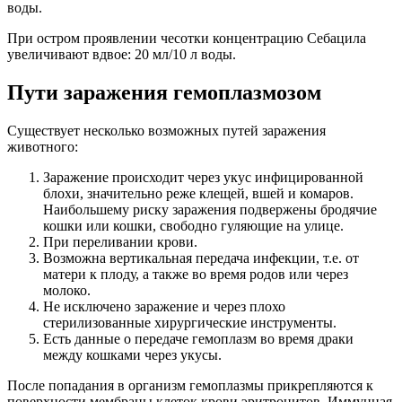
воды.
При остром проявлении чесотки концентрацию Себацила
увеличивают вдвое: 20 мл/10 л воды.
Пути заражения гемоплазмозом
Существует несколько возможных путей заражения
животного:
Заражение происходит через укус инфицированной
блохи, значительно реже клещей, вшей и комаров.
Наибольшему риску заражения подвержены бродячие
кошки или кошки, свободно гуляющие на улице.
При переливании крови.
Возможна вертикальная передача инфекции, т.е. от
матери к плоду, а также во время родов или через
молоко.
Не исключено заражение и через плохо
стерилизованные хирургические инструменты.
Есть данные о передаче гемоплазм во время драки
между кошками через укусы.
После попадания в организм гемоплазмы прикрепляются к
поверхности мембраны клеток крови эритроцитов. Иммунная