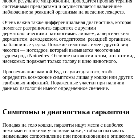
любом результате микроскопии, проводится пробная терапия
системными препаратами и осуществляется дальнейшее
наблюдение за реакцией организма на введение лекарств.
Очень важна также дифференциальная диагностика, которая
помогает разграничить саркоптоз с другими
дерматологическими патологиями: лишаем, аллергическим
дерматитом, демодекозом, отодектозом, реакцией организма
на блошиные укусы. Похожие симптомы имеет другой вид
чесотки — нотоэдроз, который вызывается чесоточным
зуднем рода Notoedres. Отличие патологии в том, что этот вид
насекомых поражает только голову и шею животного.
Просвечивание лампой Вуда служит для того, чтобы
определить возможные симптомы лишая у кошки или других
грибковых инфекций. Пораженные участки при наличии
данных патологий имеют определенное свечение.
Симптомы и диагностика саркоптоза
Попадая на тело кошки, паразиты ищут места с наиболее
нежными и тонкими участками кожи, чтобы испытывать
наименьшее сопротивление при проникновении в эпидермис.