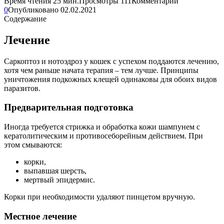
Время чтения
25 мин.
Просмотры
111
Комментарии
0
Опубликовано
02.02.2021
Содержание
Лечение
Саркоптоз и нотоэдроз у кошек с успехом поддаются лечению,
хотя чем раньше начата терапия – тем лучше. Принципы
уничтожения подкожных клещей одинаковы для обоих видов
паразитов.
Предварительная подготовка
Иногда требуется стрижка и обработка кожи шампунем с
кератолитическим и противосеборейным действием. При
этом смываются:
корки,
выпавшая шерсть,
мертвый эпидермис.
Корки при необходимости удаляют пинцетом вручную.
Местное лечение