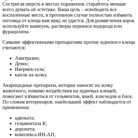
Состригая шерсть в местах поражения, старайтесь меньше
всего думать об эстетике. Ваша цель – освободить все
воспаленные места, в противном случае полностью избавить
питомца от клеща вам вряд ли удастся. Для размягчения корок
используйте шампунь, растворы перекиси водорода или
фурацилина.
Самыми эффективными препаратами против зудневого клеща
считаются:
Амитразин;
Демос;
Ивермек-гель;
капли на холку.
Акарицидные препараты, которые наносят на холку
животного, помимо воздействия на зудневых клещей,
помогают избавиться от гельминтов, вшей, власоедов и блох.
По словам ветеринаров, наибольший эффект наблюдается от
применения:
адвоката;
гельминтала К;
диронета;
комплекса ИН-АП;