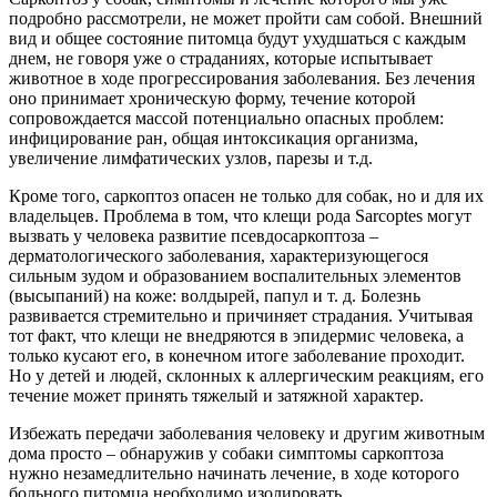
подробно рассмотрели, не может пройти сам собой. Внешний
вид и общее состояние питомца будут ухудшаться с каждым
днем, не говоря уже о страданиях, которые испытывает
животное в ходе прогрессирования заболевания. Без лечения
оно принимает хроническую форму, течение которой
сопровождается массой потенциально опасных проблем:
инфицирование ран, общая интоксикация организма,
увеличение лимфатических узлов, парезы и т.д.
Кроме того, саркоптоз опасен не только для собак, но и для их
владельцев. Проблема в том, что клещи рода Sarcoptes могут
вызвать у человека развитие псевдосаркоптоза –
дерматологического заболевания, характеризующегося
сильным зудом и образованием воспалительных элементов
(высыпаний) на коже: волдырей, папул и т. д. Болезнь
развивается стремительно и причиняет страдания. Учитывая
тот факт, что клещи не внедряются в эпидермис человека, а
только кусают его, в конечном итоге заболевание проходит.
Но у детей и людей, склонных к аллергическим реакциям, его
течение может принять тяжелый и затяжной характер.
Избежать передачи заболевания человеку и другим животным
дома просто – обнаружив у собаки симптомы саркоптоза
нужно незамедлительно начинать лечение, в ходе которого
больного питомца необходимо изолировать