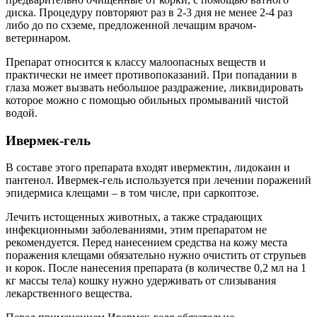
диска. Процедуру повторяют раз в 2-3 дня не менее 2-4 раз
либо до по схземе, предложенной лечащим врачом-
ветеринаром.
Препарат относится к классу малоопасных веществ и
практически не имеет противопоказаний. При попадании в
глаза может вызвать небольшое раздражение, ликвидировать
которое можно с помощью обильных промываний чистой
водой.
Ивермек-гель
В составе этого препарата входят ивермектин, лидокаин и
пантенол. Ивермек-гель используется при лечении поражений
эпидермиса клещами – в том числе, при саркоптозе.
Лечить истощенных животных, а также страдающих
инфекционными заболеваниями, этим препаратом не
рекомендуется. Перед нанесением средства на кожу места
поражения клещами обязательно нужно очистить от струпьев
и корок. После нанесения препарата (в количестве 0,2 мл на 1
кг массы тела) кошку нужно удерживать от слизывания
лекарственного вещества.