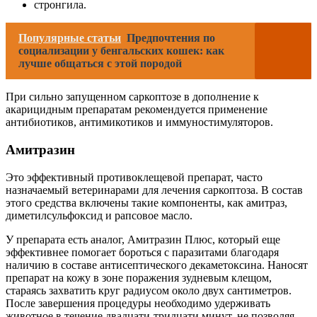
стронгила.
Популярные статьи
Предпочтения по
социализации у бенгальских кошек: как
лучше общаться с этой породой
При сильно запущенном саркоптозе в дополнение к
акарицидным препаратам рекомендуется применение
антибиотиков, антимикотиков и иммуностимуляторов.
Амитразин
Это эффективный противоклещевой препарат, часто
назначаемый ветеринарами для лечения саркоптоза. В состав
этого средства включены такие компоненты, как амитраз,
диметилсульфоксид и рапсовое масло.
У препарата есть аналог, Амитразин Плюс, который еще
эффективнее помогает бороться с паразитами благодаря
наличию в составе антисептического декаметоксина. Наносят
препарат на кожу в зоне поражения зудневым клещом,
стараясь захватить круг радиусом около двух сантиметров.
После завершения процедуры необходимо удерживать
животное в течение двадцати-тридцати минут, не позволяя