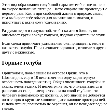
Этот вид образования голубиной пары имеет больше шансов
на скорое появление птенцов. Часто спаривание происходит с
первого раза. Как и при свободной жизни в природе, самец
сам выбирает себе объект для выражения симпатии, и
приступает к активному ухаживанию.
Раздувая перья и надувая зоб, чтобы казаться больше, он
описывает круги вокруг голубки, издавая характерные звуки.
Если самка принимает ухаживания, она припадает к земле и
кланяется голубю. Пара начинает ворковать, относится друг к
другу с нежностью.
Горные голуби
Орнитологи, побывавшие на острове Оркни, что в
Шотландии, еще в 19 веке заметили одну характерную
особенность поведения птиц. Общая численность голубей на
скалах очень велика. И несмотря на то, что гнезда вьются в
расщелинах скал, помещаются они на такой глубине, что
человеку невозможно их достичь. А это значит, не доберутся
до птенцов и крупные хищники, рассекающие просторы неба.
И пока птенец полностью не окрепнет, он не покидает родное
гнездо.