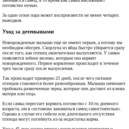
занимается самец, в то время как самка высиживает
потомство ночью.
За один сезон пара может воспроизвести не менее четырех
выводков.
Уход за детенышами
Новорожденные малыши еще не имеют перьев, а потому им
необходим обогрев. Скорлупа из яйца быстро убирается сразу
после того, как птенец окончательно вылупляется. У самки
появляется зобное молоко, которым она кормит
новорожденного. Первое кормление происходит в течение
трех часов сразу после вылупления.
Так происходит примерно 25 дней, после чего питание
птенцов становится более разнообразным. Малыши начинают
пробовать размоченные зерна, которые они достают из клюва
матери или отца.
Если самка перестает кормить потомство с 10-ти дневного
возраста, им в состоянии заниматься самец самостоятельно.
Однако в случае его гибели или длительного отсутствия
птенцы могут погибнуть из-за недостатка корма.
Уже к 45 дню жизни птенцы покрываются оперением и