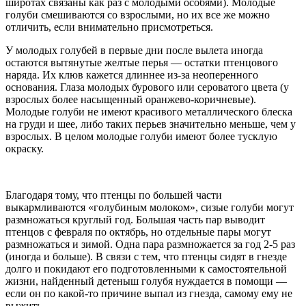
широтах связаны как раз с молодыми особями). Молодые
голуби смешиваются со взрослыми, но их все же можно
отличить, если внимательно присмотреться.
У молодых голубей в первые дни после вылета иногда
остаются вытянутые желтые перья — остатки птенцового
наряда. Их клюв кажется длиннее из-за неоперенного
основания. Глаза молодых бурового или сероватого цвета (у
взрослых более насыщенный оранжево-коричневые).
Молодые голуби не имеют красивого металлического блеска
на груди и шее, либо таких перьев значительно меньше, чем у
взрослых. В целом молодые голуби имеют более тусклую
окраску.
Благодаря тому, что птенцы по большей части
выкармливаются «голубиным молоком», сизые голуби могут
размножаться круглый год. Большая часть пар выводит
птенцов с февраля по октябрь, но отдельные пары могут
размножаться и зимой. Одна пара размножается за год 2-5 раз
(иногда и больше). В связи с тем, что птенцы сидят в гнезде
долго и покидают его подготовленными к самостоятельной
жизни, найденный детеныш голубя нуждается в помощи —
если он по какой-то причине выпал из гнезда, самому ему не
выжить.