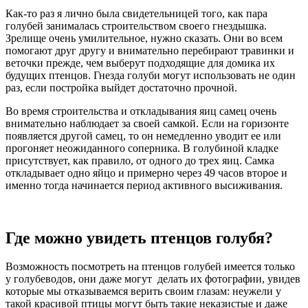
Как-то раз я лично была свидетельницей того, как пара
голубей занималась строительством своего гнездышка.
Зрелище очень умилительное, нужно сказать. Они во всем
помогают друг другу и внимательно перебирают травинки и
веточки прежде, чем выберут подходящие для домика их
будущих птенцов. Гнезда голуби могут использовать не один
раз, если постройка выйдет достаточно прочной.
Во время строительства и откладывания яиц самец очень
внимательно наблюдает за своей самкой. Если на горизонте
появляется другой самец, то он немедленно уводит ее или
прогоняет неожиданного соперника. В голубиной кладке
присутствует, как правило, от одного до трех яиц. Самка
откладывает одно яйцо и примерно через 49 часов второе и
именно тогда начинается период активного высиживания.
Где можно увидеть птенцов голубя?
Возможность посмотреть на птенцов голубей имеется только
у голубеводов, они даже могут делать их фотографии, увидев
которые мы отказываемся верить своим глазам: неужели у
такой красивой птицы могут быть такие неказистые и даже