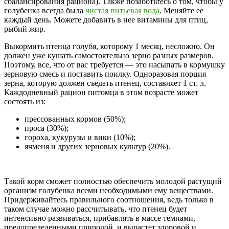
сбалансирования рациона). Также позаботьтесь о том, чтобы у
голубенка всегда была
чистая питьевая вода
. Меняйте ее
каждый день. Можете добавить в нее витамины для птиц,
рыбий жир.
Выкормить птенца голубя, которому 1 месяц, несложно. Он
должен уже кушать самостоятельно зерно разных размеров.
Поэтому, все, что от вас требуется — это насыпать в кормушку
зерновую смесь и поставить поилку. Одноразовая порция
зерна, которую должен съедать птенец, составляет 1 ст. л.
Каждодневный рацион питомца в этом возрасте может
состоять из:
прессованных кормов (50%);
проса (30%);
гороха, кукурузы и вики (10%);
ячменя и других зерновых культур (20%).
Такой корм сможет полностью обеспечить молодой растущий
организм голубенка всеми необходимыми ему веществами.
Придерживайтесь правильного соотношения, ведь только в
таком случае можно рассчитывать, что птенец будет
интенсивно развиваться, прибавлять в массе темпами,
предопределенными природой, и вырастет здоровой и