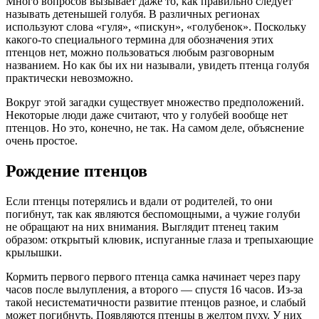
Много вопросов вызывает даже то, как правильно следует
называть детенышей голубя. В различных регионах
используют слова «гуля», «пискун», «голубенок». Поскольку
какого-то специального термина для обозначения этих
птенцов нет, можно пользоваться любым разговорным
названием. Но как бы их ни называли, увидеть птенца голубя
практически невозможно.
Вокруг этой загадки существует множество предположений.
Некоторые люди даже считают, что у голубей вообще нет
птенцов. Но это, конечно, не так. На самом деле, объяснение
очень простое.
Рождение птенцов
Если птенцы потерялись и вдали от родителей, то они
погибнут, так как являются беспомощными, а чужие голуби
не обращают на них внимания. Выглядит птенец таким
образом: открытый клювик, испуганные глаза и трепыхающие
крылышки.
Кормить первого первого птенца самка начинает через пару
часов после вылупления, а второго — спустя 16 часов. Из-за
такой несистематичности развитие птенцов разное, и слабый
может погибнуть. Появляются птенцы в желтом пуху. У них