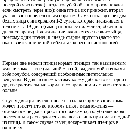
постройку из веток (гнезда голубей обычно просвечивают,
если смотреть через них): одна птица их приносит, вторая —
укладывает определенным образом. Самка откладывает два
белых яйца с интервалом 1-2 суток, которые насиживает в
течение 17-19 дней (самец иногда ее подменяет, обычно в
дневное время). Насиживание начинается с первого яйца,
поэтому один птенец в гнезде старше другого (часто это
оказывается причиной гибели младшего от истощения).
Первые две недели птицы кормят птенцов так называемым
«молочком» — специальной массой, выделяемой стенками
зоба голубей, содержащей необходимые питательные
вещества. В дальнейшем к этому корму добавляются зерна и
другие растительные корма, и со временем их становится все
больше.
Спустя две-три недели после начала выкармливания самка
может приступить ко второму циклу размножения —
отложить еще два яйца (от того же самца; голубиные пары
постоянны и распадаются чаще всего лишь при смерти одной
из птиц). В таком случае самец докармливает птенцов в
одиночку.