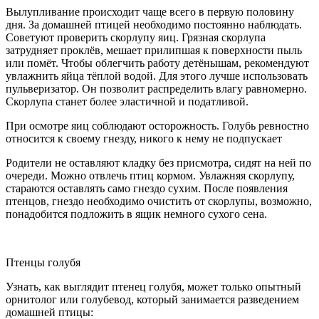
Вылупливание происходит чаще всего в первую половину
дня. За домашней птицей необходимо постоянно наблюдать.
Советуют проверить скорлупу яиц. Грязная скорлупа
затрудняет проклёв, мешает прилипшая к поверхности пыль
или помёт. Чтобы облегчить работу детёнышам, рекомендуют
увлажнить яйца тёплой водой. Для этого лучше использовать
пульверизатор. Он позволит распределить влагу равномерно.
Скорлупа станет более эластичной и податливой.
При осмотре яиц соблюдают осторожность. Голубь ревностно
относится к своему гнезду, никого к нему не подпускает
Родители не оставляют кладку без присмотра, сидят на ней по
очереди. Можно отвлечь птиц кормом. Увлажняя скорлупу,
стараются оставлять само гнездо сухим. После появления
птенцов, гнездо необходимо очистить от скорлупы, возможно,
понадобится подложить в ящик немного сухого сена.
Птенцы голубя
Узнать, как выглядит птенец голубя, может только опытный
орнитолог или голубевод, который занимается разведением
домашней птицы: