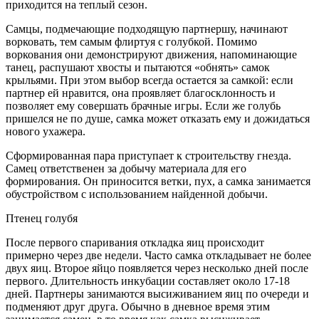
приходится на теплый сезон.
Самцы, подмечающие подходящую партнершу, начинают
ворковать, тем самым флиртуя с голубкой. Помимо
воркования они демонстрируют движения, напоминающие
танец, распушают хвосты и пытаются «обнять» самок
крыльями. При этом выбор всегда остается за самкой: если
партнер ей нравится, она проявляет благосклонность и
позволяет ему совершать брачные игры. Если же голубь
пришелся не по душе, самка может отказать ему и дожидаться
нового ухажера.
Сформированная пара приступает к строительству гнезда.
Самец ответственен за добычу материала для его
формирования. Он приносится ветки, пух, а самка занимается
обустройством с использованием найденной добычи.
Птенец голубя
После первого спаривания откладка яиц происходит
примерно через две недели. Часто самка откладывает не более
двух яиц. Второе яйцо появляется через несколько дней после
первого. Длительность инкубации составляет около 17-18
дней. Партнеры занимаются высиживанием яиц по очереди и
подменяют друг друга. Обычно в дневное время этим