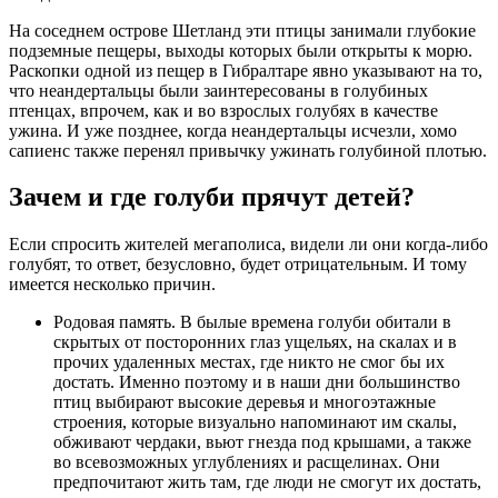
На соседнем острове Шетланд эти птицы занимали глубокие
подземные пещеры, выходы которых были открыты к морю.
Раскопки одной из пещер в Гибралтаре явно указывают на то,
что неандертальцы были заинтересованы в голубиных
птенцах, впрочем, как и во взрослых голубях в качестве
ужина. И уже позднее, когда неандертальцы исчезли, хомо
сапиенс также перенял привычку ужинать голубиной плотью.
Зачем и где голуби прячут детей?
Если спросить жителей мегаполиса, видели ли они когда-либо
голубят, то ответ, безусловно, будет отрицательным. И тому
имеется несколько причин.
Родовая память. В былые времена голуби обитали в
скрытых от посторонних глаз ущельях, на скалах и в
прочих удаленных местах, где никто не смог бы их
достать. Именно поэтому и в наши дни большинство
птиц выбирают высокие деревья и многоэтажные
строения, которые визуально напоминают им скалы,
обживают чердаки, вьют гнезда под крышами, а также
во всевозможных углублениях и расщелинах. Они
предпочитают жить там, где люди не смогут их достать,