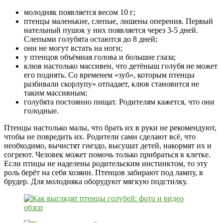
молодняк появляется весом 10 г;
птенцы маленькие, слепые, лишены оперения. Первый
нательный пушок у них появляется через 3-5 дней.
Слепыми голубята остаются до 8 дней;
они не могут встать на ноги;
у птенцов объёмная голова и большие глаза;
клюв настолько массивен, что детёныш голубя не может
его поднять. Со временем «зуб», которым птенцы
разбивали скорлупу» отпадает, клюв становится не
таким массивным;
голубята постоянно пищат. Родителям кажется, что они
голодные.
Птенцы настолько малы, что брать их в руки не рекомендуют,
чтобы не повредить их. Родители сами сделают всё, что
необходимо, вычистят гнездо, высушат детей, накормят их и
согреют. Человек может помочь только прибраться в клетке.
Если птицы не наделены родительским инстинктом, то эту
роль берёт на себя хозяин. Птенцов забирают под лампу, в
брудер. Для молодняка оборудуют мягкую подстилку.