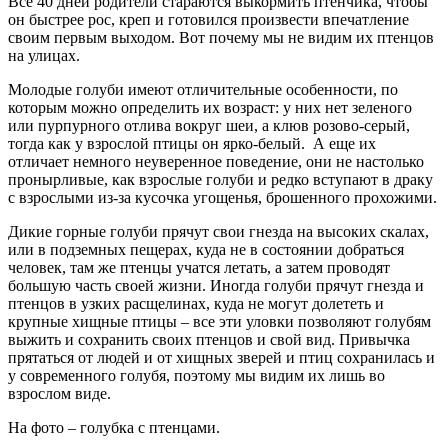
Все 40 дней родители стараются выкормить птенчика, чтобы
он быстрее рос, креп и готовился произвести впечатление
своим первым выходом. Вот почему мы не видим их птенцов
на улицах.
Молодые голуби имеют отличительные особенности, по
которым можно определить их возраст: у них нет зеленого
или пурпурного отлива вокруг шеи, а клюв розово-серый,
тогда как у взрослой птицы он ярко-белый. А еще их
отличает немного неуверенное поведение, они не настолько
пронырливые, как взрослые голуби и редко вступают в драку
с взрослыми из-за кусочка угощенья, брошенного прохожими.
Дикие горные голуби прячут свои гнезда на высоких скалах,
или в подземных пещерах, куда не в состоянии добраться
человек, там же птенцы учатся летать, а затем проводят
большую часть своей жизни. Иногда голуби прячут гнезда и
птенцов в узких расщелинах, куда не могут долететь и
крупные хищные птицы – все эти уловки позволяют голубям
выжить и сохранить своих птенцов и свой вид. Привычка
прятаться от людей и от хищных зверей и птиц сохранилась и
у современного голубя, поэтому мы видим их лишь во
взрослом виде.
На фото – голубка с птенцами.