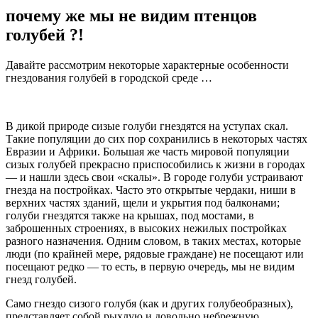
почему же мы не видим птенцов
голубей ?!
Давайте рассмотрим некоторые характерные особенности
гнездования голубей в городской среде …
В дикой природе сизые голуби гнездятся на уступах скал.
Такие популяции до сих пор сохранились в некоторых частях
Евразии и Африки. Большая же часть мировой популяции
сизых голубей прекрасно приспособились к жизни в городах
— и нашли здесь свои «скалы». В городе голуби устраивают
гнезда на постройках. Часто это открытые чердаки, ниши в
верхних частях зданий, щели и укрытия под балконами;
голуби гнездятся также на крышах, под мостами, в
заброшенных строениях, в высоких нежилых постройках
разного назначения. Одним словом, в таких местах, которые
люди (по крайней мере, рядовые граждане) не посещают или
посещают редко — то есть, в первую очередь, мы не видим
гнезд голубей.
Само гнездо сизого голубя (как и других голубеобразных),
представляет собой рыхлую и довольно небрежную