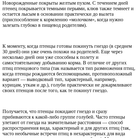
Новорожденные покрыты желтым пухом. С течением дней
птенец покрывается темными перьями, клюв также темнеет и
остается лысым в основании практически до вылета
(приспособление к кормлению «молочком», когда нужно
залезать глубоко в пищевод родителям).
К моменту, когда птенцы готовы покинуть гнездо (в среднем
30 дней) они уже очень похожи на родителей. Еще через
несколько дней они уже способны к полету и
самостоятельному добыванию корма. В отличие от других
птиц птенцового типа (так называется тип размножения птиц,
когда птенцы рождаются беспомощными, противоположный
вариант — выводковый тип, характерный, например,
курицам, уткам и др.), голуби практически не докармливают
своих птенцов после того, как те покинут гнездо.
Получается, что птенцы покидают гнездо и сразу
прибиваются к какой-либо группе голубей. Часто птенцы
улетают от гнезда на значительные расстояния — способ
распространения вида, характерный и для других птиц (так,
часто необычные встречи птиц в нехарактерных для вида