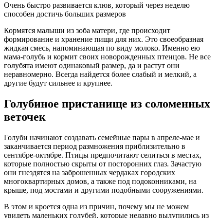
Очень быстро развивается клюв, который через неделю
способен достичь больших размеров
Кормятся малыши из зоба матери, где происходит
формирование и хранение пищи для них. Это своеобразная
жидкая смесь, напоминающая по виду молоко. Именно ею
мама-голубь и кормит своих новорожденных птенцов. Не все
голубята имеют одинаковый размер, да и растут они
неравномерно. Всегда найдется более слабый и мелкий, а
другие будут сильнее и крупнее.
Голубиное пристанище из соломенных
веточек
Голуби начинают создавать семейные пары в апреле-мае и
заканчивается период размножения приблизительно в
сентябре-октябре. Птицы предпочитают селиться в местах,
которые полностью скрыты от посторонних глаз. Зачастую
они гнездятся на заброшенных чердаках городских
многоквартирных домов, а также под подоконниками, на
крыше, под мостами и другими подобными сооружениями.
В этом и кроется одна из причин, почему мы не можем
увидеть маленьких голубей, которые недавно вылупились из