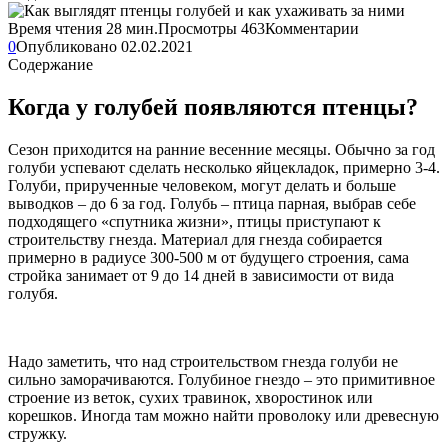
Время чтения
28 мин.
Просмотры
463
Комментарии
0
Опубликовано
02.02.2021
Содержание
Когда у голубей появляются птенцы?
Сезон приходится на ранние весенние месяцы. Обычно за год
голуби успевают сделать несколько яйцекладок, примерно 3-4.
Голуби, прирученные человеком, могут делать и больше
выводков – до 6 за год. Голубь – птица парная, выбрав себе
подходящего «спутника жизни», птицы приступают к
строительству гнезда. Материал для гнезда собирается
примерно в радиусе 300-500 м от будущего строения, сама
стройка занимает от 9 до 14 дней в зависимости от вида
голубя.
Надо заметить, что над строительством гнезда голуби не
сильно заморачиваются. Голубиное гнездо – это примитивное
строение из веток, сухих травинок, хворостинок или
корешков. Иногда там можно найти проволоку или древесную
стружку.