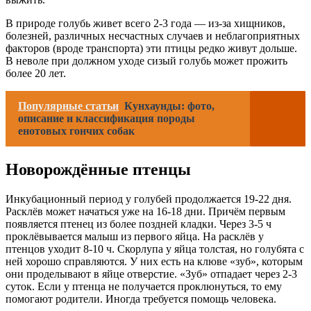
В природе голубь живет всего 2-3 года — из-за хищников,
болезней, различных несчастных случаев и неблагоприятных
факторов (вроде транспорта) эти птицы редко живут дольше.
В неволе при должном уходе сизый голубь может прожить
более 20 лет.
Популярные статьи
Кунхаунды: фото,
описание и классификация породы
енотовых гончих собак
Новорождённые птенцы
Инкубационный период у голубей продолжается 19-22 дня.
Расклёв может начаться уже на 16-18 дни. Причём первым
появляется птенец из более поздней кладки. Через 3-5 ч
проклёвывается малыш из первого яйца. На расклёв у
птенцов уходит 8-10 ч. Скорлупа у яйца толстая, но голубята с
ней хорошо справляются. У них есть на клюве «зуб», которым
они проделывают в яйце отверстие. «Зуб» отпадает через 2-3
суток. Если у птенца не получается проклюнуться, то ему
помогают родители. Иногда требуется помощь человека.