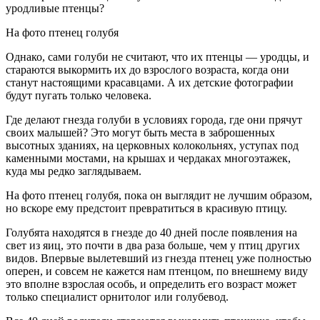
уродливые птенцы?
На фото птенец голубя
Однако, сами голуби не считают, что их птенцы — уродцы, и
стараются выкормить их до взрослого возраста, когда они
станут настоящими красавцами. А их детские фотографии
будут пугать только человека.
Где делают гнезда голуби в условиях города, где они прячут
своих малышей? Это могут быть места в заброшенных
высотных зданиях, на церковных колокольнях, уступах под
каменными мостами, на крышах и чердаках многоэтажек,
куда мы редко заглядываем.
На фото птенец голубя, пока он выглядит не лучшим образом,
но вскоре ему предстоит превратиться в красивую птицу.
Голубята находятся в гнезде до 40 дней после появления на
свет из яиц, это почти в два раза больше, чем у птиц других
видов. Впервые вылетевший из гнезда птенец уже полностью
оперен, и совсем не кажется нам птенцом, по внешнему виду
это вполне взрослая особь, и определить его возраст может
только специалист орнитолог или голубевод.