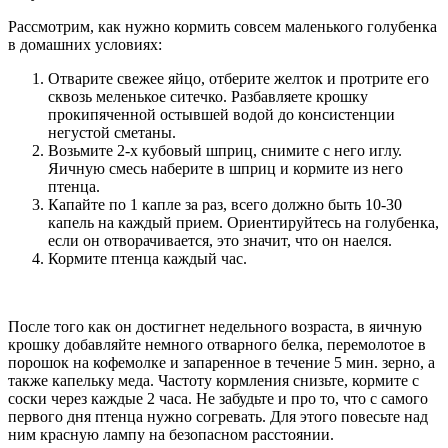
Рассмотрим, как нужно кормить совсем маленького голубенка
в домашних условиях:
Отварите свежее яйцо, отберите желток и протрите его
сквозь меленькое ситечко. Разбавляете крошку
прокипяченной остывшей водой до консистенции
негустой сметаны.
Возьмите 2-х кубовый шприц, снимите с него иглу.
Яичную смесь наберите в шприц и кормите из него
птенца.
Капайте по 1 капле за раз, всего должно быть 10-30
капель на каждый прием. Ориентируйтесь на голубенка,
если он отворачивается, это значит, что он наелся.
Кормите птенца каждый час.
После того как он достигнет недельного возраста, в яичную
крошку добавляйте немного отварного белка, перемолотое в
порошок на кофемолке и запаренное в течение 5 мин. зерно, а
также капельку меда. Частоту кормления снизьте, кормите с
соски через каждые 2 часа. Не забудьте и про то, что с самого
первого дня птенца нужно согревать. Для этого повесьте над
ним красную лампу на безопасном расстоянии.