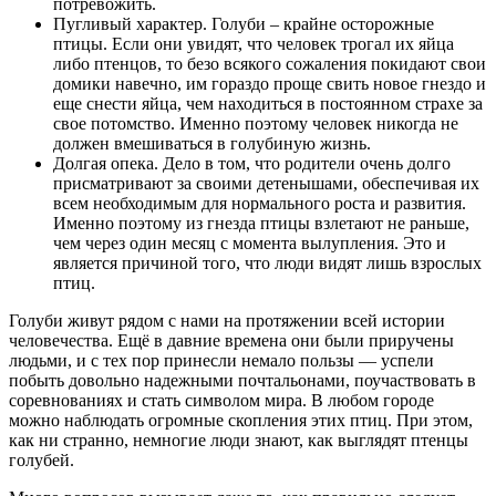
потревожить.
Пугливый характер. Голуби – крайне осторожные
птицы. Если они увидят, что человек трогал их яйца
либо птенцов, то безо всякого сожаления покидают свои
домики навечно, им гораздо проще свить новое гнездо и
еще снести яйца, чем находиться в постоянном страхе за
свое потомство. Именно поэтому человек никогда не
должен вмешиваться в голубиную жизнь.
Долгая опека. Дело в том, что родители очень долго
присматривают за своими детенышами, обеспечивая их
всем необходимым для нормального роста и развития.
Именно поэтому из гнезда птицы взлетают не раньше,
чем через один месяц с момента вылупления. Это и
является причиной того, что люди видят лишь взрослых
птиц.
Голуби живут рядом с нами на протяжении всей истории
человечества. Ещё в давние времена они были приручены
людьми, и с тех пор принесли немало пользы — успели
побыть довольно надежными почтальонами, поучаствовать в
соревнованиях и стать символом мира. В любом городе
можно наблюдать огромные скопления этих птиц. При этом,
как ни странно, немногие люди знают, как выглядят птенцы
голубей.