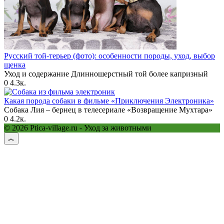
Русский той-терьер (фото): особенности породы, уход, выбор
щенка
Уход и содержание Длинношерстный той более капризный
0
4.3к.
Какая порода собаки в фильме «Приключения Электроника»
Собака Лия – бернец в телесериале «Возвращение Мухтара»
0
4.2к.
© 2026 Ptica-village.ru - Уход за животными