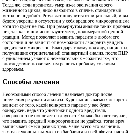
Тогда же, если вредитель умер из-за окончания своего
жизненного цикла, либо находится в спячке, стандартный
метод не подойдёт. Результат получится отрицательный, и вы
будете уверены в отсутствии у себя вредного микроорганизма,
хотя это будет не так. При развёрнутом анализе таких проблем
нет, так как в нем используют метод полимеразной цепной
реакции. Метод позволяет выявить паразита в любом его
состоянии и не зависит от возможности лаборанта увидеть
вредителя в микроскоп. Благодаря такому подходу, пациенты,
получившие отрицательный стандартный анализ, после ПЦР
с удивлением узнают о нежелательных «сожителях», что
впоследствии позволяет им решить проблему со своим
здоровьем.
Способы лечения
Необходимый способ лечения назначает доктор после
получения результата анализа. Курс выписываемых лекарств
зависит от того, какой конкретно паразит у вас будет
обнаружен, ведь что уничтожит одного вредителя,
совершенно не повлияет на другого. Однако бывают случаи,
что выявить вредный микроорганизм не удаётся, тогда врач
выписывает смеси разных трав. Чаще всего это магнезия,
экстракт якорцы, вытяжка из барбариса и грейпфрута, настой