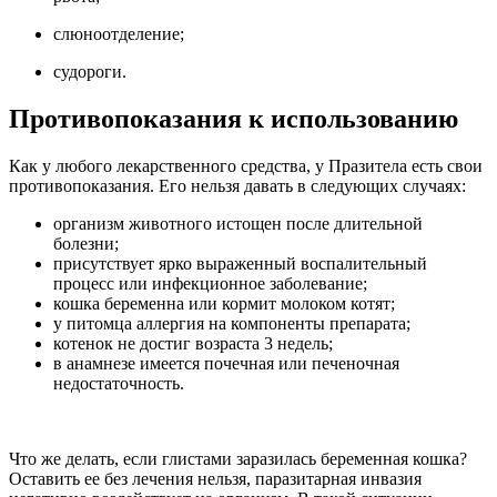
слюноотделение;
судороги.
Противопоказания к использованию
Как у любого лекарственного средства, у Празитела есть свои
противопоказания. Его нельзя давать в следующих случаях:
организм животного истощен после длительной
болезни;
присутствует ярко выраженный воспалительный
процесс или инфекционное заболевание;
кошка беременна или кормит молоком котят;
у питомца аллергия на компоненты препарата;
котенок не достиг возраста 3 недель;
в анамнезе имеется почечная или печеночная
недостаточность.
Что же делать, если глистами заразилась беременная кошка?
Оставить ее без лечения нельзя, паразитарная инвазия