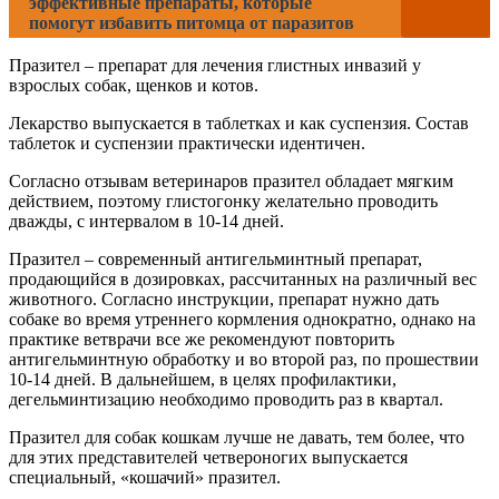
эффективные препараты, которые
помогут избавить питомца от паразитов
Празител – препарат для лечения глистных инвазий у
взрослых собак, щенков и котов.
Лекарство выпускается в таблетках и как суспензия. Состав
таблеток и суспензии практически идентичен.
Согласно отзывам ветеринаров празител обладает мягким
действием, поэтому глистогонку желательно проводить
дважды, с интервалом в 10-14 дней.
Празител – современный антигельминтный препарат,
продающийся в дозировках, рассчитанных на различный вес
животного. Согласно инструкции, препарат нужно дать
собаке во время утреннего кормления однократно, однако на
практике ветврачи все же рекомендуют повторить
антигельминтную обработку и во второй раз, по прошествии
10-14 дней. В дальнейшем, в целях профилактики,
дегельминтизацию необходимо проводить раз в квартал.
Празител для собак кошкам лучше не давать, тем более, что
для этих представителей четвероногих выпускается
специальный, «кошачий» празител.