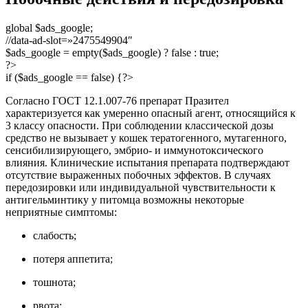
global $ads_google;
//data-ad-slot=»2475549904″
$ads_google = empty($ads_google) ? false : true;
?>
if ($ads_google == false) {?>
Согласно ГОСТ 12.1.007-76 препарат Празител
характеризуется как умеренно опасный агент, относящийся к
3 классу опасности. При соблюдении классической дозы
средство не вызывает у кошек тератогенного, мутагенного,
сенсибилизирующего, эмбрио- и иммунотоксического
влияния. Клинические испытания препарата подтверждают
отсутствие выраженных побочных эффектов. В случаях
передозировки или индивидуальной чувствительности к
антигельминтику у питомца возможны некоторые
неприятные симптомы:
слабость;
потеря аппетита;
тошнота;
рвота;