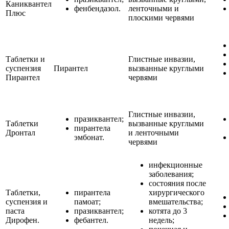
Каниквантел
фенбендазол.
ленточными и
Плюс
плоскими червями
Таблетки и
Глистные инвазии,
суспензия
Пирантел
вызванные круглыми
Пирантел
червями
Глистные инвазии,
празиквантел;
Таблетки
вызванные круглыми
пирантела
Дронтал
и ленточными
эмбонат.
червями
инфекционные
заболевания;
состояния после
Таблетки,
пирантела
хирургического
суспензия и
памоат;
вмешательства;
паста
празиквантел;
котята до 3
Дирофен.
фебантел.
недель;