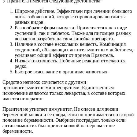
У Празитела имеются следующие достоинства:
Широкое действие. Эффективен при лечении большого
числа заболеваний, которые спровоцировали глисты
разных видов.
Разнообразие форм выпуска. Применяется как в виде
суспензий, так и таблеток. Также для питомцев разных
возрастов разработана своя линейка препарата.
Наличие в составе нескольких веществ. Комбинация
соединений, обладающих антигельминтным действием,
усиливает общий эффект от приема Празитела.
Низкая токсичность. Побочные реакции отмечаются
редко.
Быстрое всасывание в организме животных.
Средство неплохо сочетается с другими
противогельминтными препаратами. Единственным
исключение являются только лекарства, в составе которых
имеется пиперазин.
Празител не угнетает иммунитет. Не опасен для жизни
беременной кошки и ее плода, если он принимается во второй
половине беременности. Эмбрион пострадает, только если
антигельминтик был принят кошкой на первом этапе
беременности.