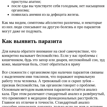
приступы апатии;
после еды вы чувствуете себя голодным, нет насыщения
организма;
появилась анемия из-за дефицита железа.
Как мы видим, симптомы абсолютно различны, и некоторые
из них люди списывают на другую болезнь и про паразитов
могут даже не подумать.
Как выявить паразита
Для начала обратите внимание на своё самочувствие, что
конкретно вызывает беспокойство. Если у вас проблемы с
кишечником, будь это запор или диарея, неспокойный сон, зуд
кожи, мышечная боль, стоит обратиться к врачу
Все сложности с организмом при наличии паразитов связаны
с выделением ими токсинов, что поражают нормальную
работу тела человека. А тревожный сон и скрип зубов –
признак беспокойства, так организм говорит о проблеме.
Основным методом выявления паразитов остаётся анализ
кала. При этом различают стандартный анализ и развёрнутый,
что применяют в медицине функциональных расстройств.
Главное их отличие в точности. Стандартный анализ
способен определить паразита, только если он жив и активен.