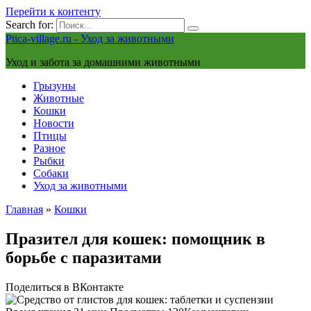
Перейти к контенту
Search for:
Ptica-village.ru - Уход за животными
Уход и забота за домашними животными
Грызуны
Животные
Кошки
Новости
Птицы
Разное
Рыбки
Собаки
Уход за животными
Главная
»
Кошки
Празител для кошек: помощник в
борьбе с паразитами
Поделиться в ВКонтакте