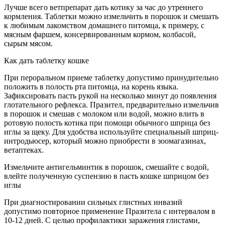
Лучше всего ветпрепарат дать котику за час до утреннего
кормления. Таблетки можно измельчить в порошок и смешать
к любимым лакомством домашнего питомца, к примеру, с
мясным фаршем, консервированным кормом, колбасой,
сырым мясом.
Как дать таблетку кошке
При пероральном приеме таблетку допустимо принудительно
положить в полость рта питомца, на корень языка.
Зафиксировать пасть рукой на несколько минут до появления
глотательного рефлекса. Празител, предварительно измельчив
в порошок и смешав с молоком или водой, можно влить в
ротовую полость котика при помощи обычного шприца без
иглы за щеку. Для удобства используйте специальный шприц-
интродьюсер, который можно приобрести в зоомагазинах,
ветаптеках.
Измельчите антигельминтик в порошок, смешайте с водой,
влейте полученную суспензию в пасть кошке шприцом без
иглы
При диагностировании сильных глистных инвазий
допустимо повторное применение Празитела с интервалом в
10-12 дней. С целью профилактики заражения глистами,