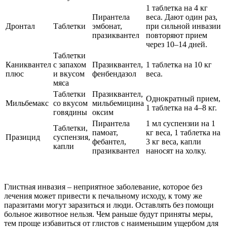
1 таблетка на 4 кг
Пирантела
веса. Дают один раз,
Дронтал
Таблетки
эмбонат,
при сильной инвазии
празиквантел
повторяют прием
через 10–14 дней.
Таблетки
Каниквантел
с запахом
Празиквантел,
1 таблетка на 10 кг
плюс
и вкусом
фенбендазол
веса.
мяса
Таблетки
Празиквантел,
Однократный прием,
Мильбемакс
со вкусом
мильбемицина
1 таблетка на 4–8 кг.
говядины
оксим
Пирантела
1 мл суспензии на 1
Таблетки,
памоат,
кг веса, 1 таблетка на
Празицид
суспензия,
фебантел,
3 кг веса, капли
капли
празиквантел
наносят на холку.
Глистная инвазия – неприятное заболевание, которое без
лечения может привести к печальному исходу, к тому же
паразитами могут заразиться и люди. Оставлять без помощи
больное животное нельзя. Чем раньше будут приняты меры,
тем проще избавиться от глистов с наименьшим ущербом для