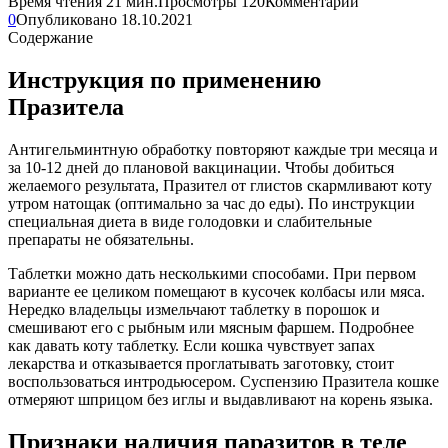
Время чтения
21 мин.
Просмотры
120
Комментарии
0
Опубликовано
18.10.2021
Содержание
Инструкция по применению
Празитела
Антигельминтную обработку повторяют каждые три месяца и
за 10-12 дней до плановой вакцинации. Чтобы добиться
желаемого результата, Празител от глистов скармливают коту
утром натощак (оптимально за час до еды). По инструкции
специальная диета в виде голодовки и слабительные
препараты не обязательны.
Таблетки можно дать несколькими способами. При первом
варианте ее целиком помещают в кусочек колбасы или мяса.
Нередко владельцы измельчают таблетку в порошок и
смешивают его с рыбным или мясным фаршем. Подробнее
как давать коту таблетку. Если кошка чувствует запах
лекарства и отказывается проглатывать заготовку, стоит
воспользоваться интродьюсером. Суспензию Празитела кошке
отмеряют шприцом без иглы и выдавливают на корень языка.
Признаки наличия паразитов в теле