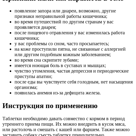
появление запора или диареи, возможно, другие
признаки неправильной работы кишечника;
во время путешествий по другим странам у вас
проявляется диарея;
после пищевого отравления у вас изменилась работа
кишечника;
у вас проблемы со сном, часто просыпаетесь;
на коже проступили пятна, не связанные с аллергией
или другим подобным кожным заболеванием;
во время сна скрипите зубами;
имеется ноющая боль в суставах и мышцах;
чувство утомления, частая депрессия и периодические
приступы апатии;
после еды вы чувствуете себя голодным, нет насыщения
организма;
появилась анемия из-за дефицита железа.
Инструкция по применению
Таблетки необходимо давать совместно с кормом в период
утреннего приема пищи. Их можно внедрить в кусок мяса,
или растолочь и смешать с кашей или фаршем. Также можно
заставить собаку съесть таблетку принудительно.