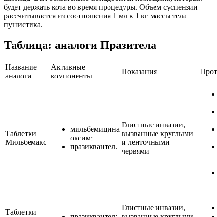
будет держать кота во время процедуры. Объем суспензии
рассчитывается из соотношения 1 мл к 1 кг массы тела
пушистика.
Таблица: аналоги Празитела
Название
Активные
Показания
Прот
аналога
компоненты
Глистные инвазии,
мильбемицина
Таблетки
вызванные круглыми
оксим;
Мильбемакс
и ленточными
празиквантел.
червями
Глистные инвазии,
Таблетки
празиквантел;
вызванные круглыми,