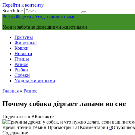
Перейти к контенту
Search for:
Ptica-village.ru - Уход за животными
Уход и забота за домашними животными
Грызуны
Животные
Кошки
Новости
Птицы
Разное
Рыбки
Собаки
Уход за животными
Главная
»
Разное
Почему собака дёргает лапами во сне
Поделиться в ВКонтакте
Время чтения
19 мин.
Просмотры
131
Комментарии
0
Опубликов
Содержание