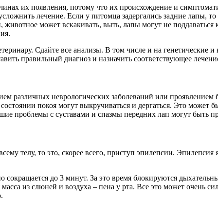
чинах их появления, потому что их происхождение и симптомати
 усложнить лечение. Если у питомца задергались задние лапы, то
, животное может вскакивать, выть, лапы могут не поддаваться
ия.
етеринару. Сдайте все анализы. В том числе и на генетические 
тавить правильный диагноз и назначить соответствующее лечени
вием различных неврологических заболеваний или проявлением б
в состоянии покоя могут выкручиваться и дергаться. Это может 
шие проблемы с суставами и спазмы передних лап могут быть пр
всему телу, то это, скорее всего, приступ эпилепсии. Эпилепсия
ьно сокращается до 3 минут. За это время блокируются дыхатель
 масса из слюней и воздуха – пена у рта. Все это может очень с
.