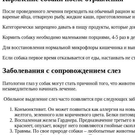
После проведенного лечения переходить на обычный рацион ко
вареные яйца, отварную рыбу, жидкие каши, приготовленные и
Категорически запрещено давать в пищу продукты, которые доп
Кормить собаку необходимо маленькими порциями, 4-5 раз в д
Для восстановления нормальной микрофлоры кишечника и выве
Если собака первое время отказывается от еды, настаивать не
Заболевания с сопровождением слез
Патологии глаз у собак могут стать причиной того, что живот
незамедлительно начинать лечение.
Обильное выделение слез часто появляется при следующих заб
Конъюнктивит. Он может появиться как аллергия на новы
желтого, зеленного или коричневого цвета. Белки питомц
Воспаленная железа Гарднера. Предназначение третьего 
краснеет, опухает, вокруг него появляются гнойные скоп
Травмы. По свое природе собаки – любопытные животные,