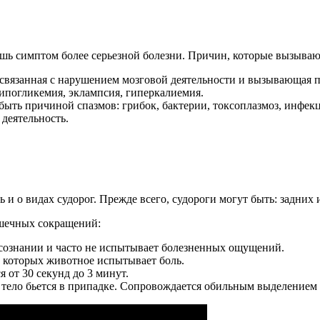
шь симптом более серьезной болезни. Причин, которые вызывают
, связанная с нарушением мозговой деятельности и вызывающая 
ипогликемия, эклампсия, гиперкалиемия.
ыть причиной спазмов: грибок, бактерии, токсоплазмоз, инфек
деятельность.
и о видах судорог. Прежде всего, судороги могут быть: задних и
шечных сокращений:
 сознании и часто не испытывает болезненных ощущений.
 которых животное испытывает боль.
от 30 секунд до 3 минут.
е тело бьется в припадке. Сопровождается обильным выделением 