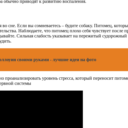
ра обычно приводят к развитию воспаления.
во сне. Если вы сомневаетесь – будите собаку. Питомец, который
ельства. Наблюдаете, что питомец плохо себя чувствует после п
адывайте. Сильная слабость указывает на пережитый судорожный
удить.
эллоуин своими руками - лучшие идеи на фото
жно проанализировать уровень стресса, который переносит пито
нервной системы