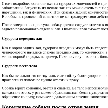
Стоит подробнее остановиться на судорогах конечностей и при
заболеваний. Запускать их нельзя, так как можно очень сильно
нарушений, так и физических. При спазмах задних конечностей
В любом из проявлений животное не контролирует свои действ
После завершения приступа, собаку срочно следует отвезти к в
заднего позвоночного отдела и лап. Опытный врач сможет пос
Судорога передних лап
Как и корчи задних лап, судороги передних могут быть следст
четвероногого начались спазмы передних лап, то конечности, 
миниатюрной породы, например, Пекинес, то у них очень боль
Судороги всего тела
Как бы печально это ни звучало, если собаку бьют судороги по 
проявлениях животное нужно отвезти к врачу.
Собака теряет сознание, бьется в спазмах. Ее тело непроизвол
вследствие этого, у рта может образовываться белая пузырчатая
обращение ко врачу, поможет в дальнейшем лечении животного
Кормление собаки после отравления