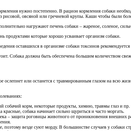
рмления нужно постепенно. В рацион кормления собаки необход
з рисовой, овсяной или гречневой крупы. Каши чтобы были боле
олнительно нагружают печень собаки – жареное, соленое, сильн
ень продуктами которые хорошо усваивает организм собаки.
дения оставшихся в организме собаки токсинов рекомендуется
 стоит. Собака должна быть обеспечена большим количеством све
ное ослепнет или останется с травмированным глазом на всю жиз
олеваниях:
й собачий корм, некоторые продукты, химию, травмы глаз и пр.
а красные, собака начинает сильно щуриться и часто моргать.
века – защита роговицы животного от проникновения внешних ра
ления.
 поэтому везде суют морду. В большинстве случаев у собаки ст