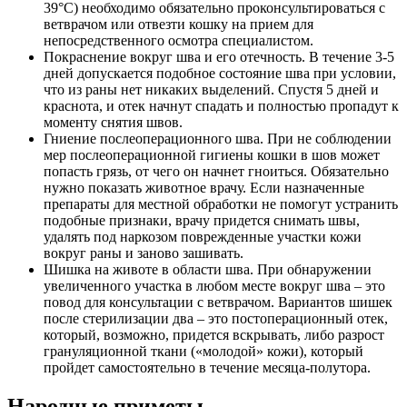
39°С) необходимо обязательно проконсультироваться с
ветврачом или отвезти кошку на прием для
непосредственного осмотра специалистом.
Покраснение вокруг шва и его отечность. В течение 3-5
дней допускается подобное состояние шва при условии,
что из раны нет никаких выделений. Спустя 5 дней и
краснота, и отек начнут спадать и полностью пропадут к
моменту снятия швов.
Гниение послеоперационного шва. При не соблюдении
мер послеоперационной гигиены кошки в шов может
попасть грязь, от чего он начнет гноиться. Обязательно
нужно показать животное врачу. Если назначенные
препараты для местной обработки не помогут устранить
подобные признаки, врачу придется снимать швы,
удалять под наркозом поврежденные участки кожи
вокруг раны и заново зашивать.
Шишка на животе в области шва. При обнаружении
увеличенного участка в любом месте вокруг шва – это
повод для консультации с ветврачом. Вариантов шишек
после стерилизации два – это постоперационный отек,
который, возможно, придется вскрывать, либо разрост
грануляционной ткани («молодой» кожи), который
пройдет самостоятельно в течение месяца-полутора.
Народные приметы