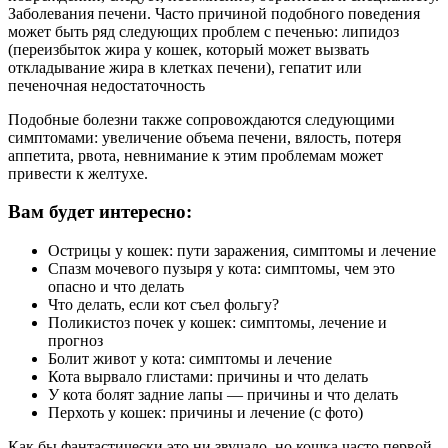
Заболевания печени. Часто причиной подобного поведения
может быть ряд следующих проблем с печенью: липидоз
(переизбыток жира у кошек, который может вызвать
откладывание жира в клетках печени), гепатит или
печеночная недостаточность
Подобные болезни также сопровождаются следующими
симптомами: увеличение объема печени, вялость, потеря
аппетита, рвота, невнимание к этим проблемам может
привести к желтухе.
Вам будет интересно:
Острицы у кошек: пути заражения, симптомы и лечение
Спазм мочевого пузыря у кота: симптомы, чем это
опасно и что делать
Что делать, если кот съел фольгу?
Поликистоз почек у кошек: симптомы, лечение и
прогноз
Болит живот у кота: симптомы и лечение
Кота вырвало глистами: причины и что делать
У кота болят задние лапы — причины и что делать
Перхоть у кошек: причины и лечение (с фото)
Как бы фантастически это ни звучало, но кошка часто первой