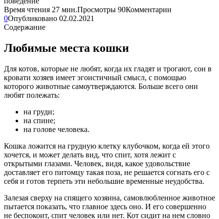
Время чтения
27 мин.
Просмотры
90
Комментарии
0
Опубликовано
02.02.2021
Содержание
Любимые места кошки
Для котов, которые не любят, когда их гладят и трогают, сон в
кровати хозяев имеет эгоистичный смысл, с помощью
которого животные самоутверждаются. Больше всего они
любят полежать:
на груди;
на спине;
на голове человека.
Кошка ложится на грудную клетку клубочком, когда ей этого
хочется, и может делать вид, что спит, хотя лежит с
открытыми глазами. Человек, видя, какое удовольствие
доставляет его питомцу такая поза, не решается согнать его с
себя и готов терпеть эти небольшие временные неудобства.
Залезая сверху на спящего хозяина, самовлюбленное животное
пытается показать, что главное здесь оно. И его совершенно
не беспокоит, спит человек или нет. Кот сидит на нем словно