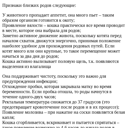
Признаки близких родов следующие:
У животного пропадает аппетит, она много пьет – таким
образом организм готовится к окоту;
Проявление вялости – кошка практически все время проводит
в месте, которое она выбрала для родов;
Заметно активное движение живота, поскольку котята перед
началом схваток движутся энергично, принимая положение
наиболее удобное для прохождения родовых путей. Если
котят много или они крупные, то такое перемещение может
начаться за два дня до родов;
Кошка активно вылизывает половую щель, т.к. появляются
выделения из влагалища
Она поддерживает чистоту, поскольку это важно для
предупреждения инфекции;
Отхождение пробки, которая закрывала матку во время
беременности. Если пробка отошла, то роды начнутся в
течение одного-двух часов;
Ректальная температура снижается до 37 градусов (это
предотвращает кровотечение после родов и в их процессе);
Появление молозива – при нажатие на соски появляется белая
капля;
Кошка сгорбливается, вскрикивает и пытается спрятаться –
такое поведение возможно за 4-6 часов до начала родов в