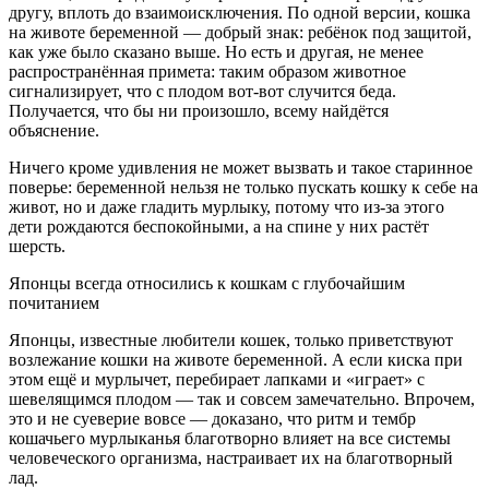
другу, вплоть до взаимоисключения. По одной версии, кошка
на животе беременной — добрый знак: ребёнок под защитой,
как уже было сказано выше. Но есть и другая, не менее
распространённая примета: таким образом животное
сигнализирует, что с плодом вот-вот случится беда.
Получается, что бы ни произошло, всему найдётся
объяснение.
Ничего кроме удивления не может вызвать и такое старинное
поверье: беременной нельзя не только пускать кошку к себе на
живот, но и даже гладить мурлыку, потому что из-за этого
дети рождаются беспокойными, а на спине у них растёт
шерсть.
Японцы всегда относились к кошкам с глубочайшим
почитанием
Японцы, известные любители кошек, только приветствуют
возлежание кошки на животе беременной. А если киска при
этом ещё и мурлычет, перебирает лапками и «играет» с
шевелящимся плодом — так и совсем замечательно. Впрочем,
это и не суеверие вовсе — доказано, что ритм и тембр
кошачьего мурлыканья благотворно влияет на все системы
человеческого организма, настраивает их на благотворный
лад.