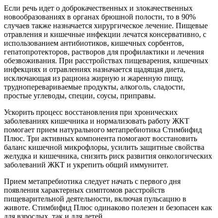
Если речь идет о доброкачественных и злокачественных
новообразованиях в органах брюшной полости, то в 90%
случаев также назначается хирургическое лечение. Пищевые
отравления и кишечные инфекции лечатся консервативно, с
использованием антибиотиков, кишечных сорбентов,
гепатопротекторов, растворов для профилактики и лечения
обезвоживания. При расстройствах пищеварения, кишечных
инфекциях и отравлениях назначается щадящая диета,
исключающая из рациона жирную и жаренную пищу,
трудноперевариваемые продукты, алкоголь, сладости,
простые углеводы, специи, соусы, приправы.
Ускорить процесс восстановления при хронических
заболеваниях кишечника и нормализовать работу ЖКТ
помогает прием натурального метапребиотика Стимбифид
Плюс. Три активных компонента помогают восстановить
баланс кишечной микрофлоры, усилить защитные свойства
желудка и кишечника, снизить риск развития онкологических
заболеваний ЖКТ и укрепить общий иммунитет.
Прием метапребиотика следует начать с первого дня
появления характерных симптомов расстройств
пищеварительной деятельности, включая пульсацию в
животе. Стимбифид Плюс одинаково полезен и безопасен как
для взрослых, так и для детей.