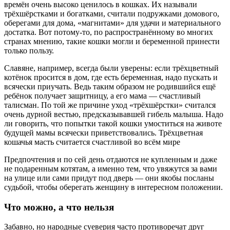
времён очень высоко ценилось в кошках. Их называли
трёхшёрстками и богатками, считали подружками домового,
оберегами для дома, «магнитами» для удачи и материального
достатка. Вот потому-то, по распространённому во многих
странах мнению, такие кошки могли и беременной принести
только пользу.
Славяне, например, всегда были уверены: если трёхцветный
котёнок просится в дом, где есть беременная, надо пускать и
всячески приучать. Ведь таким образом не родившийся ещё
ребёнок получает защитницу, а его мама — счастливый
талисман. По той же причине уход «трёхшёрстки» считался
очень дурной вестью, предсказывавшей гибель малыша. Надо
ли говорить, что попытки такой кошки умоститься на животе
будущей мамы всячески приветствовались.
Трёхцветная
кошачья масть считается счастливой во всём мире
Предпочтения и по сей день отдаются не купленным и даже
не подаренным котятам, а именно тем, что увяжутся за вами
на улице или сами придут под дверь — они якобы посланы
судьбой, чтобы оберегать женщину в интересном положении.
Что можно, а что нельзя
Забавно, но народные суеверия часто противоречат друг