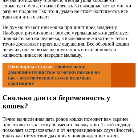
начала потихоньку отходить, а когда ушла вообще кот
спрыгнул с меня, и начал блевать За выходные кот ко мне ни
разу не подошел Так что я думаю не стоит боятся котов все
таки они что то знают
Не думаю что кот или кошка причинят вред младенцу.
Наоборот, ритмичное и громкое мурлыканье кота действует
положительно на человека, а выделяемое животным тепло
точно доставляет приятные ощущения. Вес обычной кошки
невелик, она через мышечную ткань и околоплодную
жидкость никак не навредит малышу.
Популярные статьи
Почему наши
домашние пушистые комочки похожи на
нас - наследственность или взаимная
адаптация?
Сколько длится беременность у
кошек?
Точно вычисленная дата родов кошки поможет вам заранее
приготовиться к этому знаменательному дню. Такой подход
позволяет застраховаться и от непредвиденных случайностей,
таких как отсутствие дыхания у новорожденных котят,