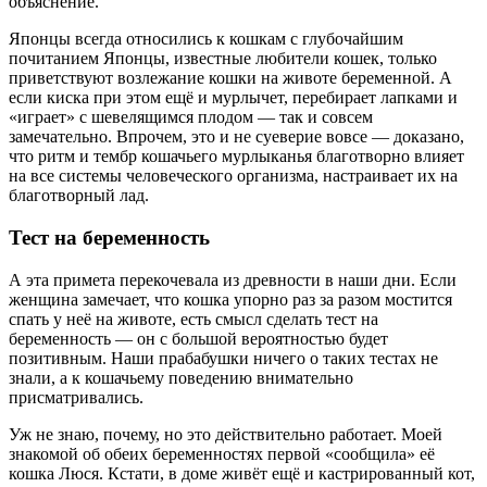
объяснение.
Японцы всегда относились к кошкам с глубочайшим
почитанием Японцы, известные любители кошек, только
приветствуют возлежание кошки на животе беременной. А
если киска при этом ещё и мурлычет, перебирает лапками и
«играет» с шевелящимся плодом — так и совсем
замечательно. Впрочем, это и не суеверие вовсе — доказано,
что ритм и тембр кошачьего мурлыканья благотворно влияет
на все системы человеческого организма, настраивает их на
благотворный лад.
Тест на беременность
А эта примета перекочевала из древности в наши дни. Если
женщина замечает, что кошка упорно раз за разом мостится
спать у неё на животе, есть смысл сделать тест на
беременность — он с большой вероятностью будет
позитивным. Наши прабабушки ничего о таких тестах не
знали, а к кошачьему поведению внимательно
присматривались.
Уж не знаю, почему, но это действительно работает. Моей
знакомой об обеих беременностях первой «сообщила» её
кошка Люся. Кстати, в доме живёт ещё и кастрированный кот,