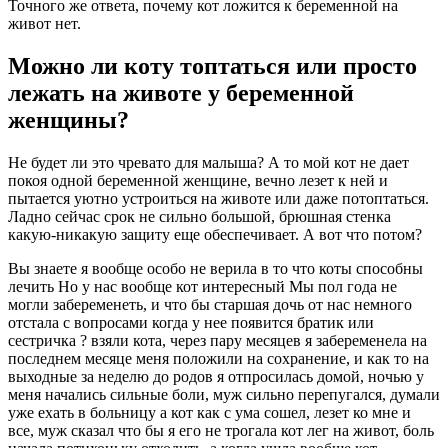
Точного же ответа, почему кот ложится к беременной на
живот нет.
Можно ли коту топтаться или просто
лежать на животе у беременной
женщины?
Не будет ли это чревато для малыша? А то мой кот не дает
покоя одной беременной женщине, вечно лезет к ней и
пытается уютно устроиться на животе или даже потоптаться.
Ладно сейчас срок не сильно большой, брюшная стенка
какую-никакую защиту еще обеспечивает. А вот что потом?
Вы знаете я вообще особо не верила в то что коты способны
лечить Но у нас вообще кот интересный Мы пол года не
могли забеременеть, и что бы старшая дочь от нас немного
отстала с вопросами когда у нее появится братик или
сестричка ? взяли кота, через пару месяцев я забеременела на
последнем месяце меня положили на сохранение, и как то на
выходные за неделю до родов я отпросилась домой, ночью у
меня начались сильные боли, муж сильно перепугался, думали
уже ехать в больницу а кот как с ума сошел, лезет ко мне и
все, муж сказал что бы я его не трогала кот лег на живот, боль