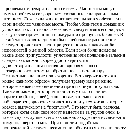
Проблемы пищеварительной системы. Часто коты могут
иметь проблемы со здоровьем, связанные с неправильным
питанием. Ложась на живот, животное пытается обезопасить
свои наиболее уязвимые места. Чтобы убедиться в домашних
условиях, так ли это на самом деле, следует взять его на руки
сразу после приема пищи и аккуратно прощупать брюшко. В
левой части живота должно быть небольшое расширение.
Следует продолжить этот процесс в поисках каких-либо
неровностей в данной области. Если вами были найдены
какие-либо припухлости, уплотнения или появление залысин,
следует как можно скорее удостовериться в
удовлетворительном состоянии здоровья вашего
четвероногого питомца, обратившись к ветеринару.
Незаметные внешние повреждения. Есть вероятность, что
кошка каким-то образом получила травму или ранение,
которое мешает безболезненно принять иную позу для сна.
Также возможно, что причиной этому стало наличие
паразитов (блох, вшей), конечно же, это чаще всего
наблюдается у дворовых животных или у тех котов, которых
хозяева выпускают на “прогулку”. Это могут быть расчесы,
которые коты сами себе могут нанести из-за укусов блох. В
таком случае, лучше всего как можно аккуратней исследовать
кожу под шерстью кота. При наличии подобных
повреждений, следует, несомненно, обратиться к специалисту.