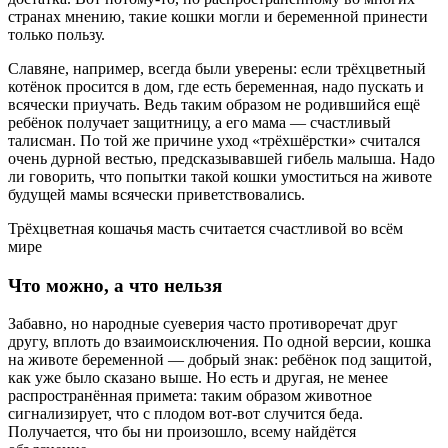
странах мнению, такие кошки могли и беременной принести
только пользу.
Славяне, например, всегда были уверены: если трёхцветный
котёнок просится в дом, где есть беременная, надо пускать и
всячески приучать. Ведь таким образом не родившийся ещё
ребёнок получает защитницу, а его мама — счастливый
талисман. По той же причине уход «трёхшёрстки» считался
очень дурной вестью, предсказывавшей гибель малыша. Надо
ли говорить, что попытки такой кошки умоститься на животе
будущей мамы всячески приветствовались.
Трёхцветная кошачья масть считается счастливой во всём
мире
Что можно, а что нельзя
Забавно, но народные суеверия часто противоречат друг
другу, вплоть до взаимоисключения. По одной версии, кошка
на животе беременной — добрый знак: ребёнок под защитой,
как уже было сказано выше. Но есть и другая, не менее
распространённая примета: таким образом животное
сигнализирует, что с плодом вот-вот случится беда.
Получается, что бы ни произошло, всему найдётся