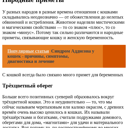
У разных народов в разные времена отношения с кошками
складывались неоднозначно — от обожествления до нелепых
обвинений и истребления. Животное наделяли мистическими
и магическими свойствами — то со знаком «плюс», то со
знаком «минус». Потому так сильно различаются и народные
приметы, связывающие кошку и женскую беременность.
Популярные статьи
Синдром Аддисона у
кошек - причины, симптомы,
диагностика и лечение
С кошкой всегда было связано много примет для беременных
Трёхцветный оберег
Больше всего позитивных суеверий образовалось вокруг
трёхцветной кошки. Это и неудивительно — то, что мы
сейчас называем черепаховым или калико окрасом, с древних
времён очень высоко ценилось в кошках. Их называли
трёхшёрстками и богатками, считали подружками домового,
оберегами для дома, «магнитами» для удачи и материального
достатка. Вот потому-то, по распространённому во многих