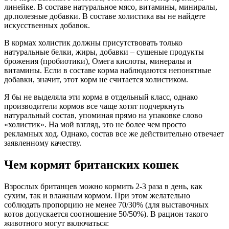
линейке. В составе натуральное мясо, витамины, миниралы,
др.полезные добавки. В составе холистика вы не найдете
искусственных добавок.
В кормах холистик должны присутствовать только
натуральные белки, жиры, добавки – сушеные продукты
брожения (пробиотики), Омега кислоты, минералы и
витамины. Если в составе корма наблюдаются непонятные
добавки, значит, этот корм не считается холистиком.
Я бы не выделяла эти корма в отдельный класс, однако
производители кормов все чаще хотят подчеркнуть
натуральный состав, упоминая прямо на упаковке слово
«холистик». На мой взгляд, это не более чем просто
рекламных ход. Однако, состав все же действительно отвечает
заявленному качеству.
Чем кормят британских кошек
Взрослых британцев можно кормить 2-3 раза в день, как
сухим, так и влажным кормом. При этом желательно
соблюдать пропорцию не менее 70/30% (для выставочных
котов допускается соотношение 50/50%). В рацион такого
животного могут включаться: