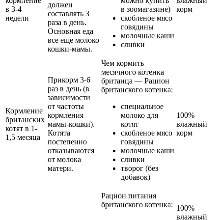
кормление
можно купить
влажный
должен
в 3-4
в зоомагазине)
корм
составлять 3
недели
скобленое мясо
раза в день.
говядины
Основная еда
молочные каши
все еще молоко
сливки
кошки-мамы.
Чем кормить
месячного котенка
Прикорм 3-6
британца — Рацион
раз в день (в
британского котенка:
зависимости
от частоты
специальное
Кормление
кормления
молоко для
100%
британских
мамы-кошки).
котят
влажный
котят в 1-
Котята
скобленое мясо
корм
1,5 месяца
постепенно
говядины
отказываются
молочные каши
от молока
сливки
матери.
творог (без
добавок)
Рацион питания
британского котенка:
100%
влажный