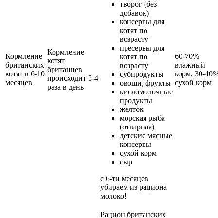
творог (без
добавок)
консервы для
котят по
возрасту
пресервы для
Кормление
Кормление
60-70%
котят по
котят
британских
влажный
возрасту
британцев
котят в 6-10
корм, 30-40
субпродукты
происходит 3-4
месяцев
сухой корм
овощи, фрукты
раза в день
кисломолочные
продукты
желток
морская рыба
(отварная)
детские мясные
консервы
сухой корм
сыр
с 6-ти месяцев
убираем из рациона
молоко!
Рацион британских