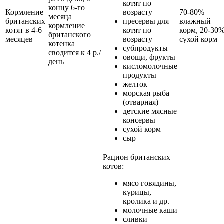
котят по
концу 6-го
Кормление
возрасту
70-80%
месяца
британских
пресервы для
влажный
кормление
котят в 4-6
котят по
корм, 20-30
британского
месяцев
возрасту
сухой корм
котенка
субпродукты
сводится к 4 р./
овощи, фрукты
день
кисломолочные
продукты
желток
морская рыба
(отварная)
детские мясные
консервы
сухой корм
сыр
Рацион британских
котов:
мясо говядины,
курицы,
кролика и др.
молочные каши
сливки