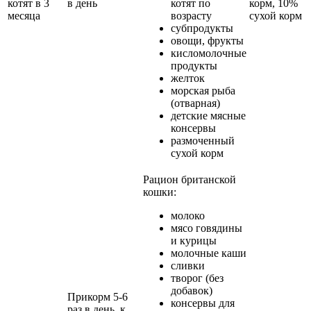
котят в 3
в день
котят по
корм, 10%
месяца
возрасту
сухой корм
субпродукты
овощи, фрукты
кисломолочные
продукты
желток
морская рыба
(отварная)
детские мясные
консервы
размоченный
сухой корм
Рацион британской
кошки:
молоко
мясо говядины
и курицы
молочные каши
сливки
творог (без
добавок)
Прикорм 5-6
консервы для
раз в день, к