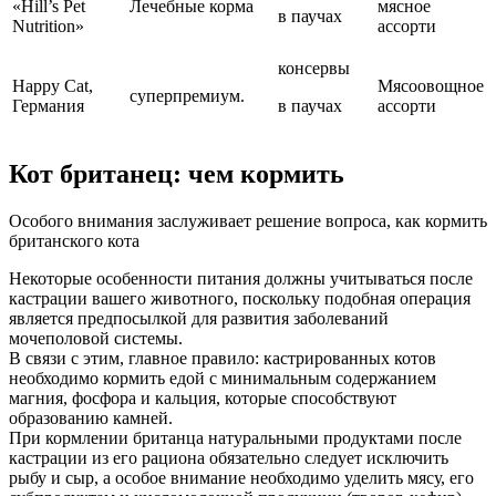
«Hill’s Pet
Лечебные корма
мясное
в паучах
Nutrition»
ассорти
консервы
Happy Cat,
Мясоовощное
суперпремиум.
Германия
в паучах
ассорти
Кот британец: чем кормить
Особого внимания заслуживает решение вопроса, как кормить
британского кота
Некоторые особенности питания должны учитываться после
кастрации вашего животного, поскольку подобная операция
является предпосылкой для развития заболеваний
мочеполовой системы.
В связи с этим, главное правило: кастрированных котов
необходимо кормить едой с минимальным содержанием
магния, фосфора и кальция, которые способствуют
образованию камней.
При кормлении британца натуральными продуктами после
кастрации из его рациона обязательно следует исключить
рыбу и сыр, а особое внимание необходимо уделить мясу, его