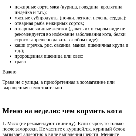
нежирные сорта мяса (курица, говядина, кролятина,
индейка и т.п.);
мясные субпродукты (почки, легкие, печень, сердца);
отварная рыба нежирных сортов;
отварные яичные желтки (давать их в сыром виде не
рекомендуется во избежание заболевания кота, белки
строго запрещено давать в любом виде);
каши (гречка, рис, овсянка, манка, пшеничная крупа и
т.д.);
пророщенная пшеница или овес;
трава
Важно
Трава не с улицы, а приобретенная в зоомагазине или
выращенная самостоятельно
Меню на неделю: чем кормить кота
1. Мясо (не рекомендуют свинину). Если сырое, то только
после заморозки. Не частите с курицей,т.к. куриный белок
вызывает аллергию в виде выпадения шерсти. Меняйте