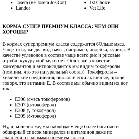
Josera (не Josera JosiCat)
1st Choice
Landor
Vet Life
КОРМА СУПЕР ПРЕМИУМ КЛАССА: ЧЕМ ОНИ
ХОРОШИ?
В кормах суперпремиум класса содержится бОльше мяса.
Чаще это даже два вида мяса, например, индейка, курица. В
качестве углеводов в составе чаще всего рис и рисовые
отруби, кукурузной муки нет. Опять же в качестве
консервантов и антиоксидантов мы видим токоферолы
(помним, что это натуральный состав). Токоферолы –
химические соединения, биологически активные, проще
говоря, это витамин Е. В составе мы обычно видим их вот
так:
E306 (смесь токоферолов)
E307 (α-токоферол)
E308 (γ-токоферол)
E309 (δ-токоферол)
Ну, и, конечно же, мы наблюдаем еще более богатый и
обширный список минералов и витаминов даже по
сравнению с кормами премиум класса.