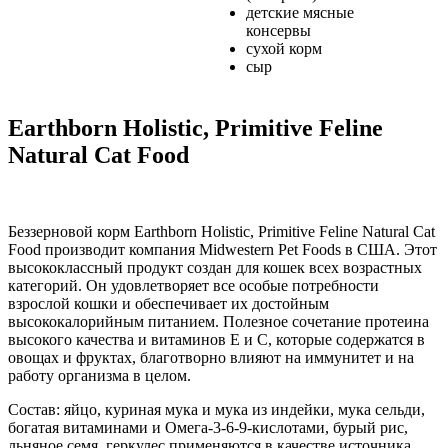
детские мясные
консервы
сухой корм
сыр
Earthborn Holistic, Primitive Feline
Natural Cat Food
Беззерновой корм Earthborn Holistic, Primitive Feline Natural Cat
Food производит компания Midwestern Pet Foods в США. Этот
высококлассный продукт создан для кошек всех возрастных
категорий. Он удовлетворяет все особые потребности
взрослой кошки и обеспечивает их достойным
высококалорийным питанием. Полезное сочетание протеина
высокого качества и витаминов E и С, которые содержатся в
овощах и фруктах, благотворно влияют на иммунитет и на
работу организма в целом.
Состав: яйцо, куриная мука и мука из индейки, мука сельди,
богатая витаминами и Омега-3-6-9-кислотами, бурый рис,
льняное семя, геркулес применяются в качестве источника