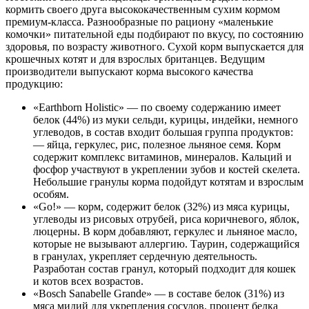
кормить своего друга высококачественным сухим кормом
премиум-класса. Разнообразные по рациону «маленькие
комочки» питательной еды подбирают по вкусу, по состоянию
здоровья, по возрасту животного. Сухой корм выпускается для
крошечных котят и для взрослых британцев. Ведущим
производители выпускают корма высокого качества
продукцию:
«Earthborn Holistic» — по своему содержанию имеет
белок (44%) из муки сельди, курицы, индейки, немного
углеводов, в состав входит большая группа продуктов:
— яйца, геркулес, рис, полезное льняное семя. Корм
содержит комплекс витаминов, минералов. Кальций и
фосфор участвуют в укреплении зубов и костей скелета.
Небольшие гранулы корма подойдут котятам и взрослым
особям.
«Go!» — корм, содержит белок (32%) из мяса курицы,
углеводы из рисовых отрубей, риса коричневого, яблок,
люцерны. В корм добавляют, геркулес и льняное масло,
которые не вызывают аллергию. Таурин, содержащийся
в гранулах, укрепляет сердечную деятельность.
Разработан состав гранул, который подходит для кошек
и котов всех возрастов.
«Bosch Sanabelle Grande» — в составе белок (31%) из
мяса мидий для укрепления сосудов, процент белка