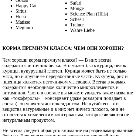
Golosi
Safari
Happy Cat
Monge
Sirius
Science Plan (Hills)
Husse
Schesir
Matisse
Trainer
Meglium
Wahre Liebe
КОРМА ПРЕМИУМ КЛАССА: ЧЕМ ОНИ ХОРОШИ?
Чем хороши корма премиум класса? — В них всегда
содержится источник белка. Это может быть курица, белок
курицы, кукурузный глютен. Курица может быть не только
мясо, но и другие ее переработанные части. Кукуруза, рис и
пшеница являются источником углеводов. Всегда в кормах
содержится необходимое количество микроэлементов и
витаминов. Часто в составе вы можете увидеть такое название
как «токоферолы» – консервант (даже розмарин попадает в
состав), он является антиоксидантом. Не пугайтесь, эти
вещества натуральные и в них нет ничего плохого, они не
относятся к химическим консервантам, которые являются не
натуральным продуктом.
Не всегда следует обращать внимание на разрекламированные
бренды. Есть корма отличного состава по хорошей цене,