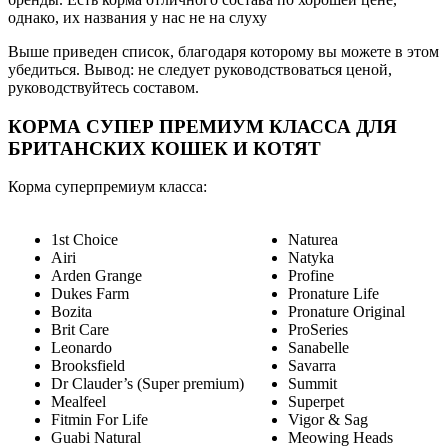
однако, их названия у нас не на слуху
Выше приведен список, благодаря которому вы можете в этом
убедиться. Вывод: не следует руководствоваться ценой,
руководствуйтесь составом.
КОРМА СУПЕР ПРЕМИУМ КЛАССА ДЛЯ
БРИТАНСКИХ КОШЕК И КОТЯТ
Корма суперпремиум класса:
1st Choice
Naturea
Airi
Natyka
Arden Grange
Profine
Dukes Farm
Pronature Life
Bozita
Pronature Original
Brit Care
ProSeries
Leonardo
Sanabelle
Brooksfield
Savarra
Dr Сlauder’s (Super premium)
Summit
Mealfeel
Superpet
Fitmin For Life
Vigor & Sag
Guabi Natural
Meowing Heads