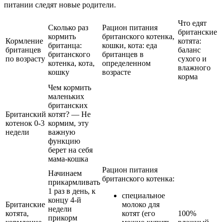
питании следят новые родители.
Что едят
Сколько раз
Рацион питания
британские
кормить
британского котенка,
Кормление
котята:
британца:
кошки, кота: еда
британцев
баланс
британского
британцев в
по возрасту
сухого и
котенка, кота,
определенном
влажного
кошку
возрасте
корма
Чем кормить
маленьких
британских
Британский
котят? — Не
котенок 0-3
кормим, эту
недели
важную
функцию
берет на себя
мама-кошка
Рацион питания
Начинаем
британского котенка:
прикармливать
1 раз в день, к
специальное
концу 4-й
Британские
молоко для
недели
котята,
котят (его
100%
прикорм