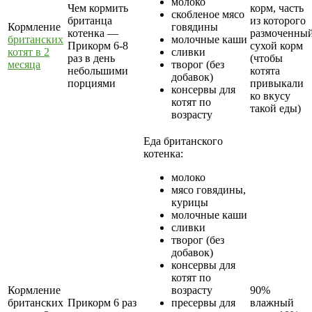
молоко
Чем кормить
корм, часть
скобленое мясо
британца
из которого
Кормление
говядины
котенка —
размоченны
британских
молочные каши
Прикорм 6-8
сухой корм
котят в 2
сливки
раз в день
(чтобы
месяца
творог (без
небольшими
котята
добавок)
порциями
привыкали
консервы для
ко вкусу
котят по
такой еды)
возрасту
Еда британского
котенка:
молоко
мясо говядины,
курицы
молочные каши
сливки
творог (без
добавок)
консервы для
котят по
Кормление
возрасту
90%
британских
Прикорм 6 раз
пресервы для
влажный