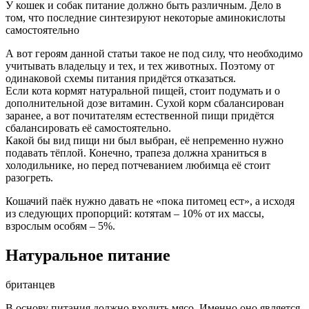
У кошек и собак питание должно быть различным. Дело в
том, что последние синтезируют некоторые аминокислоты
самостоятельно
А вот героям данной статьи такое не под силу, что необходимо
учитывать владельцу и тех, и тех животных. Поэтому от
одинаковой схемы питания придётся отказаться.
Если кота кормят натуральной пищей, стоит подумать и о
дополнительной дозе витамин. Сухой корм сбалансирован
заранее, а вот почитателям естественной пищи придётся
сбалансировать её самостоятельно.
Какой бы вид пищи ни был выбран, её непременно нужно
подавать тёплой. Конечно, трапеза должна храниться в
холодильнике, но перед потчеванием любимца её стоит
разогреть.
Кошачий паёк нужно давать не «пока питомец ест», а исходя
из следующих пропорций: котятам – 10% от их массы,
взрослым особям – 5%.
Натуральное питание
британцев
В основу питания должно входить мясо. Именно оно является