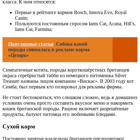
класса. К ним относятся:
Первые в рейтинге кормов Bosch, Innova Evo, Royal
Canin;
Пользуются постоянным спросом Iams Cat, Acana, Hill’s,
Iams Cat, Farmina;
Популярные статьи
Собака какой
породы снималась в рекламе корма
«Цезарь»
Симпатичные котята, породы короткошёрстных британцев
окраса серебристый табби из немецкого питомника Silver
Treasure названы лицом компании «Вискас». В 2003 году кот
Симба, был первым кто позировал для рекламы фирмы.
Не стоит беспокоиться, что слишком сложно, ведь в домашних
условиях очень просто составить вкусное меню и накормить
кошек британской породы. Рацион включает разрешённые
продукты, балуют питомца его любимыми блюдами.
Сухой корм
Постоянно занятые владельцы британцев предпочитают