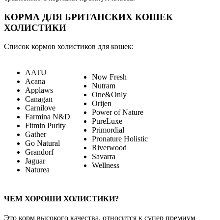
КОРМА ДЛЯ БРИТАНСКИХ КОШЕК
ХОЛИСТИКИ
Список кормов холистиков для кошек:
AATU
Now Fresh
Acana
Nutram
Applaws
One&Only
Canagan
Orijen
Carnilove
Power of Nature
Farmina N&D
PureLuxe
Fitmin Purity
Primordial
Gather
Pronature Holistic
Go Natural
Riverwood
Grandorf
Savarra
Jaguar
Wellness
Naturea
ЧЕМ ХОРОШИ ХОЛИСТИКИ?
Это корм высокого качества, относится к супер премиум