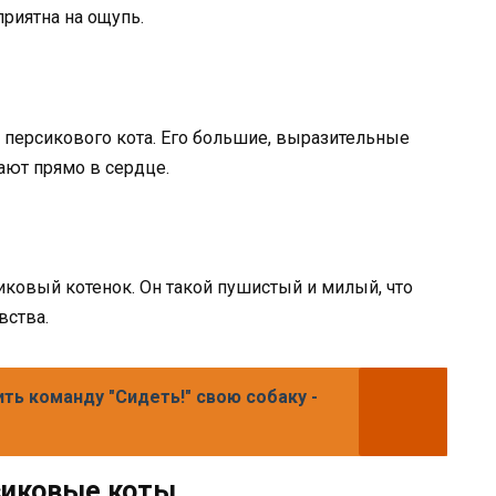
риятна на ощупь.
т
д персикового кота. Его большие, выразительные
ают прямо в сердце.
иковый котенок. Он такой пушистый и милый, что
вства.
ть команду "Сидеть!" свою собаку -
сиковые коты