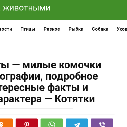
 за животными
вости
Птицы
Разное
Рыбки
Собаки
Ухо
ты — милые комочки
ографии, подробное
нтересные факты и
арактера — Котятки