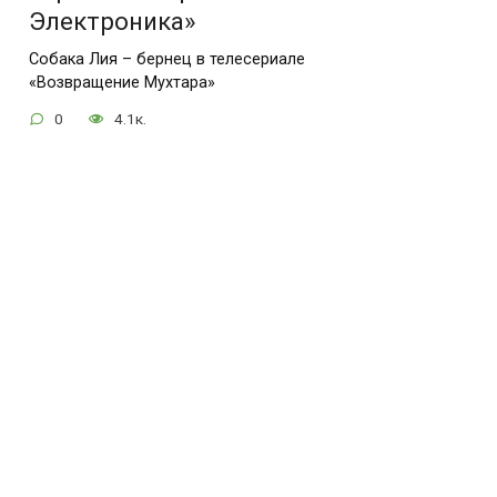
Электроника»
Собака Лия – бернец в телесериале
«Возвращение Мухтара»
0
4.1к.