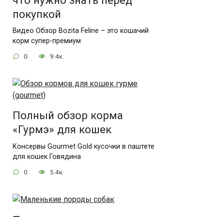
что нужно знать перед
покупкой
Видео Обзор Bozita Feline – это кошачий
корм супер-премиум
0
9.4к.
Полный обзор корма
«Гурмэ» для кошек
Консервы Gourmet Gold кусочки в паштете
для кошек Говядина
0
5.4к.