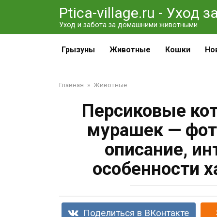
Перейти
Ptica-village.ru - Уход
к
Уход и забота за домашними животными
контенту
Грызуны
Животные
Кошки
Но
Главная
»
Животные
Персиковые ко
мурашек — фот
описание, и
особенности х
Поделиться в ВКонтакте