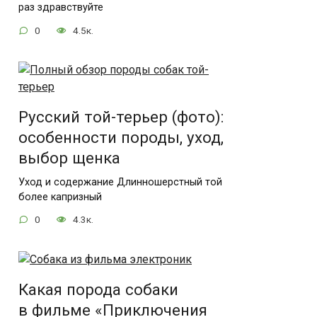
раз здравствуйте
0
4.5к.
Русский той-терьер (фото):
особенности породы, уход,
выбор щенка
Уход и содержание Длинношерстный той
более капризный
0
4.3к.
Какая порода собаки
в фильме «Приключения