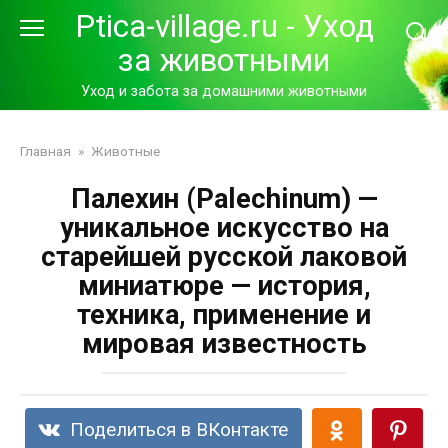
Перейти
Ptica-village.ru - Уход
к
за животными
контенту
Уход и забота за домашними животными
Главная
»
Животные
Палехин (Palechinum) —
уникальное искусство на
старейшей русской лаковой
миниатюре — история,
техника, применение и
мировая известность
Поделиться в ВКонтакте