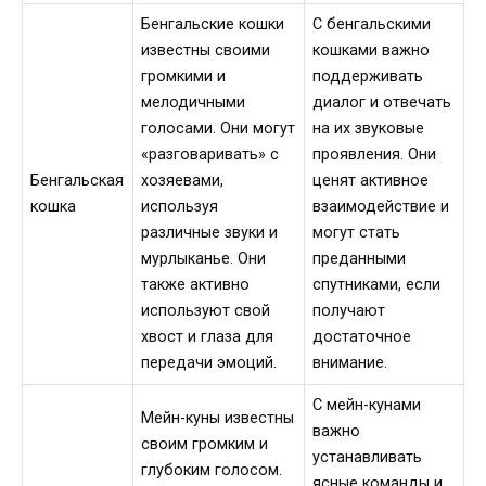
Бенгальские кошки
С бенгальскими
известны своими
кошками важно
громкими и
поддерживать
мелодичными
диалог и отвечать
голосами. Они могут
на их звуковые
«разговаривать» с
проявления. Они
Бенгальская
хозяевами,
ценят активное
кошка
используя
взаимодействие и
различные звуки и
могут стать
мурлыканье. Они
преданными
также активно
спутниками, если
используют свой
получают
хвост и глаза для
достаточное
передачи эмоций.
внимание.
С мейн-кунами
Мейн-куны известны
важно
своим громким и
устанавливать
глубоким голосом.
ясные команды и