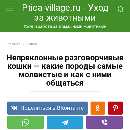
Перейти
Ptica-village.ru - Уход
к
за животными
контенту
Уход и забота за домашними животными
Главная
»
Кошки
Непреклонные разговорчивые
кошки — какие породы самые
молвистые и как с ними
общаться
Поделиться в ВКонтакте