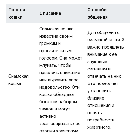
Порода
Способы
Описание
кошки
общения
Сиамская кошка
Для общения с
известна своим
сиамской кошкой
громким и
важно проявлять
пронзительным
внимание к ее
голосом. Она может
звуковым
мяукать, чтобы
сигналам и
привлечь внимание
Сиамская
отвечать на них.
или выразить свое
кошка
Это позволяет
недовольство. Эти
установить
кошки обладают
близкие
богатым набором
отношения и
звуков и могут
понять
активно
потребности
«разговаривать» со
животного.
своими хозяевами.