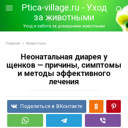
Перейти
Ptica-village.ru - Уход
к
за животными
контенту
Уход и забота за домашними животными
Главная
»
Животные
Неонатальная диарея у
щенков — причины, симптомы
и методы эффективного
лечения
Поделиться в ВКонтакте