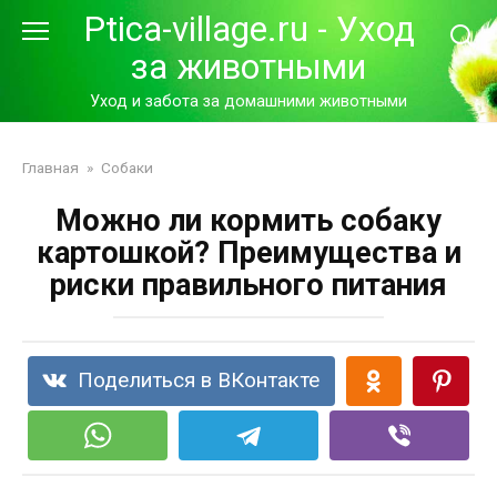
Перейти
Ptica-village.ru - Уход
к
за животными
контенту
Уход и забота за домашними животными
Главная
»
Собаки
Можно ли кормить собаку
картошкой? Преимущества и
риски правильного питания
Поделиться в ВКонтакте