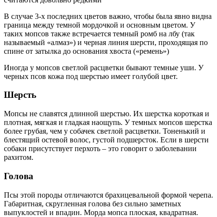
В случае 3-х последних цветов важно, чтобы была явно видна
граница между темной мордочкой и основным цветом. У
таких мопсов также встречается темный ромб на лбу (так
называемый «алмаз») и черная линия шерсти, проходящая по
спине от затылка до основания хвоста («ремень»)
Иногда у мопсов светлой расцветки бывают темные уши. У
черных псов кожа под шерстью имеет голубой цвет.
Шерсть
Мопсы не славятся длинной шерстью. Их шерстка короткая и
плотная, мягкая и гладкая наощупь. У темных мопсов шерстка
более грубая, чем у собачек светлой расцветки. Тоненький и
блестящий остевой волос, густой подшерсток. Если в шерсти
собаки присутствует перхоть – это говорит о заболевании
рахитом.
Голова
Псы этой породы отличаются брахицевальной формой черепа.
Габаритная, скругленная голова без сильно заметных
выпуклостей и впадин. Морда мопса плоская, квадратная.