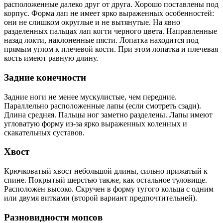
расположенные далеко друг от друга. Хорошо поставлены под
корпус. Форма лап не имеет ярко выраженных особенностей:
они не слишком округлые и не вытянутые. На явно
разделенных пальцах лап когти черного цвета. Направленные
назад локти, наклоненные пясти. Лопатка находится под
прямым углом к плечевой кости. При этом лопатка и плечевая
кость имеют равную длину.
Задние конечности
Задние ноги не менее мускулистые, чем передние.
Параллельно расположенные лапы (если смотреть сзади).
Длина средняя. Пальцы ног заметно разделены. Лапы имеют
угловатую форму из-за ярко выраженных коленных и
скакательных суставов.
Хвост
Крючковатый хвост небольшой длины, сильно прижатый к
спине. Покрытый шерстью также, как остальное туловище.
Расположен высоко. Скручен в форму тугого кольца с одним
или двумя витками (второй вариант предпочтительней).
Разновидности мопсов