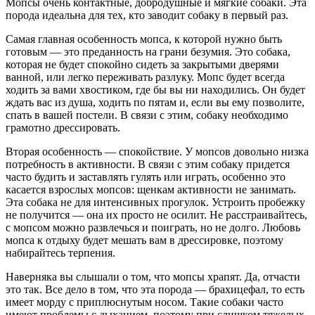
Мопсы очень контактные, добродушные и мягкие собаки. Эта
порода идеальна для тех, кто заводит собаку в первый раз.
Самая главная особенность мопса, к которой нужно быть
готовым — это преданность на грани безумия. Это собака,
которая не будет спокойно сидеть за закрытыми дверями
ванной, или легко переживать разлуку. Мопс будет всегда
ходить за вами хвостиком, где бы вы ни находились. Он будет
ждать вас из душа, ходить по пятам и, если вы ему позволите,
спать в вашей постели. В связи с этим, собаку необходимо
грамотно дрессировать.
Вторая особенность — спокойствие. У мопсов довольно низка
потребность в активности. В связи с этим собаку придется
часто будить и заставлять гулять или играть, особенно это
касается взрослых мопсов: щенкам активности не занимать.
Эта собака не для интенсивных прогулок. Устроить пробежку
не получится — она их просто не осилит. Не расстраивайтесь,
с мопсом можно развлечься и поиграть, но не долго. Любовь
мопса к отдыху будет мешать вам в дрессировке, поэтому
набирайтесь терпения.
Наверняка вы слышали о том, что мопсы храпят. Да, отчасти
это так. Все дело в том, что эта порода — брахицефал, то есть
имеет морду с приплюснутым носом. Такие собаки часто
имеют проблемы с дыханием, поэтому при слишком тяжелых