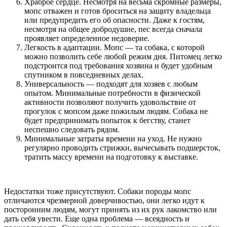
Храброе сердце. Несмотря на весьма скромные размеры,
мопс отважен и готов броситься на защиту владельца
или предупредить его об опасности. Даже к гостям,
несмотря на общее добродушие, пес всегда сначала
проявляет определенное недоверие.
Легкость в адаптации. Мопс — та собака, с которой
можно позволить себе любой режим дня. Питомец легко
подстроится под требования хозяина и будет удобным
спутником в повседневных делах.
Универсальность — подходят для хозяев с любым
опытом. Минимальные потребности в физической
активности позволяют получить удовольствие от
прогулок с мопсом даже пожилым людям. Собака не
будет предпринимать попыток к бегству, станет
неспешно следовать рядом.
Минимальные затраты времени на уход. Не нужно
регулярно проводить стрижки, вычесывать подшерсток,
тратить массу времени на подготовку к выставке.
Недостатки тоже присутствуют. Собаки породы мопс
отличаются чрезмерной доверчивостью, они легко идут к
посторонним людям, могут принять из их рук лакомство или
дать себя увести. Еще одна проблема — всеядность и