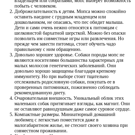
владельцем или собратьями, мопс выберет возможность
побыть с человеком.
Доброжелательность к детям. Мопса можно спокойно
оставить наедине с грудным младенцем или
дошкольником, не опасаясь, что пес обидит малыша.
Дети и сами очень нежно относятся к питомцам с
шелковистой бархатной шерсткой. Можно без опаски
позволить им совместные игры или развлечения. Но
прежде чем завести питомца, стоит обучить чадо
правильному с ним обращению.
Довольно хорошее здоровье. Собаки породы мопс не
являются носителями большинства характерных для
малых молоссов генетических заболеваний. Они
довольно хорошо защищены благодаря крепкому
иммунитету. Но при выборе стоит тщательно
отслеживать родословную собаки, покупать ее в
проверенных питомниках, пожизненно соблюдать
рекомендованную диету.
Очаровательная внешность. Уникальный облик этих
маленьких собак притягивает взгляды, как магнит. Они
не оставляют равнодушным даже самое суровое сердце.
Компактные размеры. Миниатюрный домашний
любимец с легкостью поместится даже в
малогабаритном жилье, не стеснит своего хозяина при
совместном проживании.