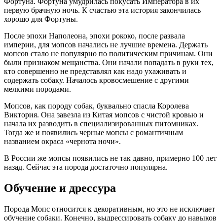
Фортуна. Фортуна умудрилась покусать Императора в их
первую брачную ночь. К счастью эта история закончилась
хорошо для Фортуны.
После эпохи Наполеона, эпохи рококо, после развала
империи, для мопсов начались не лучшие времена. Держать
мопсов стало не популярно по политическим причинам. Они
были признаком мещанства. Они начали попадать в руки тех,
кто совершенно не представлял как надо ухаживать и
содержать собаку. Началось кровосмешение с другими
мелкими породами.
Мопсов, как породу собак, буквально спасла Королева
Виктория. Она завезла из Китая мопсов с чистой кровью и
начала их разводить в специализированных питомниках.
Тогда же и появились черные мопсы с романтичным
названием окраса «чернота ночи».
В России же мопсы появились не так давно, примерно 100 лет
назад. Сейчас эта порода достаточно популярна.
Обучение и дрессура
Порода Мопс относится к декоративным, но это не исключает
обучение собаки. Конечно, выдрессировать собаку до навыков