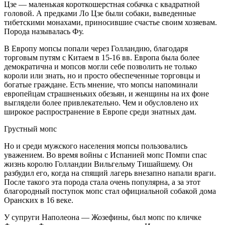
Цзе — маленькая короткошерстная собачка с квадратной
головой. А предками Ло Цзе были собаки, выведенные
тибетскими монахами, приносившие счастье своим хозяевам.
Порода называлась Фу.
В Европу мопсы попали через Голландию, благодаря
торговым путям с Китаем в 15-16 вв. Европа была более
демократична и мопсов могли себе позволить не только
короли или знать, но и просто обеспеченные торговцы и
богатые граждане. Есть мнение, что мопсы напоминали
европейцам страшненьких обезьян, и женщины на их фоне
выглядели более привлекательно. Чем и обусловлено их
широкое распространение в Европе среди знатных дам.
Грустный мопс
Но и среди мужского населения мопсы пользовались
уважением. Во время войны с Испанией мопс Помпи спас
жизнь королю Голландии Вильгельму Тишайшему. Он
разбудил его, когда на спящий лагерь внезапно напали враги.
После такого эта порода стала очень популярна, а за этот
благородный поступок мопс стал официальной собакой дома
Оранских в 16 веке.
У супруги Наполеона — Жозефины, был мопс по кличке