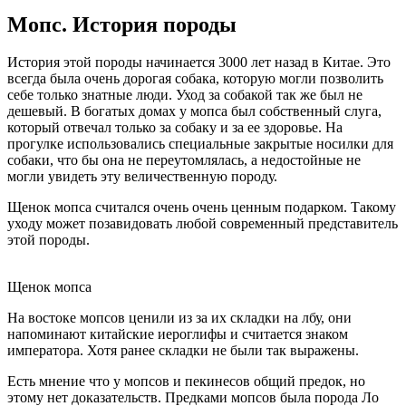
Мопс. История породы
История этой породы начинается 3000 лет назад в Китае. Это
всегда была очень дорогая собака, которую могли позволить
себе только знатные люди. Уход за собакой так же был не
дешевый. В богатых домах у мопса был собственный слуга,
который отвечал только за собаку и за ее здоровье. На
прогулке использовались специальные закрытые носилки для
собаки, что бы она не переутомлялась, а недостойные не
могли увидеть эту величественную породу.
Щенок мопса считался очень очень ценным подарком. Такому
уходу может позавидовать любой современный представитель
этой породы.
Щенок мопса
На востоке мопсов ценили из за их складки на лбу, они
напоминают китайские иероглифы и считается знаком
императора. Хотя ранее складки не были так выражены.
Есть мнение что у мопсов и пекинесов общий предок, но
этому нет доказательств. Предками мопсов была порода Ло