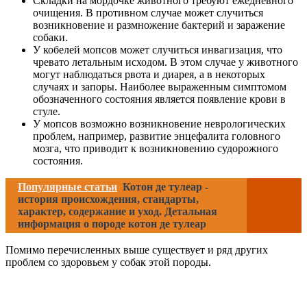
Складки на мордочке животного требуют ежедневного
очищения. В противном случае может случиться
возникновение и размножение бактерий и заражение
собаки.
У кобелей мопсов может случиться инвагизация, что
чревато летальным исходом. В этом случае у животного
могут наблюдаться рвота и диарея, а в некоторых
случаях и запоры. Наиболее выраженным симптомом
обозначенного состояния является появление крови в
стуле.
У мопсов возможно возникновение неврологических
проблем, например, развитие энцефалита головного
мозга, что приводит к возникновению судорожного
состояния.
Популярные статьи
Котон де тулеар -
история происхождения, стандарты,
характер, содержание и уход. Детальная
информация о породе котон де тулеар
Помимо перечисленных выше существует и ряд других
проблем со здоровьем у собак этой породы.