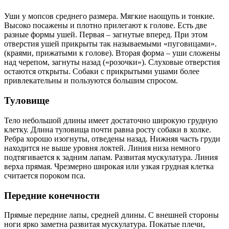
Уши у мопсов среднего размера. Мягкие наощупь и тонкие.
Высоко посажены и плотно прилегают к голове. Есть две
разные формы ушей. Первая – загнутые вперед. При этом
отверстия ушей прикрыты так называемыми «пуговицами».
(краями, прижатыми к голове). Вторая форма – уши сложены
над черепом, загнуты назад («розочки»). Слуховые отверстия
остаются открыты. Собаки с прикрытыми ушами более
привлекательны и пользуются большим спросом.
Туловище
Тело небольшой длины имеет достаточно широкую грудную
клетку. Длина туловища почти равна росту собаки в холке.
Ребра хорошо изогнуты, отведены назад. Нижняя часть груди
находится не выше уровня локтей. Линия низа немного
подтягивается к задним лапам. Развитая мускулатура. Линия
верха прямая. Чрезмерно широкая или узкая грудная клетка
считается пороком пса.
Передние конечности
Прямые передние лапы, средней длины. С внешней стороны
ноги ярко заметна развитая мускулатура. Покатые плечи,