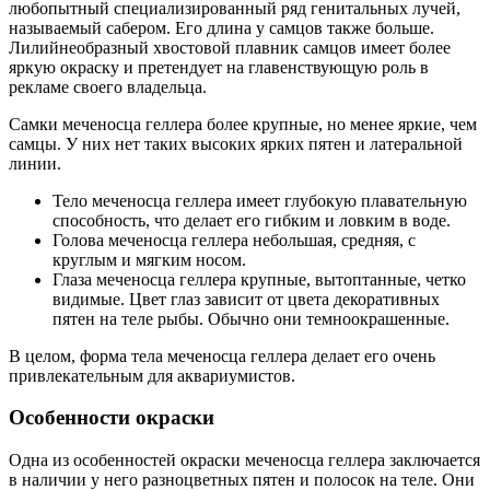
любопытный специализированный ряд генитальных лучей,
называемый сабером. Его длина у самцов также больше.
Лилийнеобразный хвостовой плавник самцов имеет более
яркую окраску и претендует на главенствующую роль в
рекламе своего владельца.
Самки меченосца геллера более крупные, но менее яркие, чем
самцы. У них нет таких высоких ярких пятен и латеральной
линии.
Тело меченосца геллера имеет глубокую плавательную
способность, что делает его гибким и ловким в воде.
Голова меченосца геллера небольшая, средняя, с
круглым и мягким носом.
Глаза меченосца геллера крупные, вытоптанные, четко
видимые. Цвет глаз зависит от цвета декоративных
пятен на теле рыбы. Обычно они темноокрашенные.
В целом, форма тела меченосца геллера делает его очень
привлекательным для аквариумистов.
Особенности окраски
Одна из особенностей окраски меченосца геллера заключается
в наличии у него разноцветных пятен и полосок на теле. Они