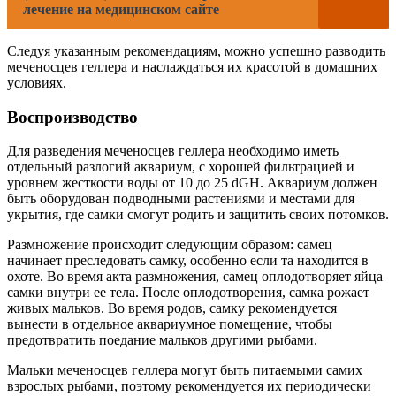
лечение на медицинском сайте
Следуя указанным рекомендациям, можно успешно разводить
меченосцев геллера и наслаждаться их красотой в домашних
условиях.
Воспроизводство
Для разведения меченосцев геллера необходимо иметь
отдельный разлогий аквариум, с хорошей фильтрацией и
уровнем жесткости воды от 10 до 25 dGH. Аквариум должен
быть оборудован подводными растениями и местами для
укрытия, где самки смогут родить и защитить своих потомков.
Размножение происходит следующим образом: самец
начинает преследовать самку, особенно если та находится в
охоте. Во время акта размножения, самец оплодотворяет яйца
самки внутри ее тела. После оплодотворения, самка рожает
живых мальков. Во время родов, самку рекомендуется
вынести в отдельное аквариумное помещение, чтобы
предотвратить поедание мальков другими рыбами.
Мальки меченосцев геллера могут быть питаемыми самих
взрослых рыбами, поэтому рекомендуется их периодически