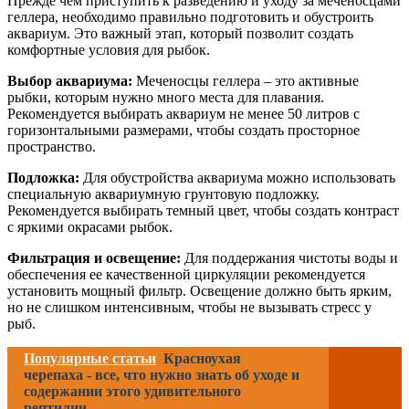
Прежде чем приступить к разведению и уходу за меченосцами
геллера, необходимо правильно подготовить и обустроить
аквариум. Это важный этап, который позволит создать
комфортные условия для рыбок.
Выбор аквариума:
Меченосцы геллера – это активные
рыбки, которым нужно много места для плавания.
Рекомендуется выбирать аквариум не менее 50 литров с
горизонтальными размерами, чтобы создать просторное
пространство.
Подложка:
Для обустройства аквариума можно использовать
специальную аквариумную грунтовую подложку.
Рекомендуется выбирать темный цвет, чтобы создать контраст
с яркими окрасами рыбок.
Фильтрация и освещение:
Для поддержания чистоты воды и
обеспечения ее качественной циркуляции рекомендуется
установить мощный фильтр. Освещение должно быть ярким,
но не слишком интенсивным, чтобы не вызывать стресс у
рыб.
Популярные статьи
Красноухая
черепаха - все, что нужно знать об уходе и
содержании этого удивительного
рептилии