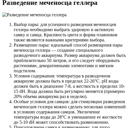
Разведение меченосца геллера
Выбор пары: для успешного разведения меченосцев
геллера необходимо выбрать здоровую и активную
самку и самца. Красивость цвета и форма плавников
также являются важными критериями выбора.
Размещение пары: идеальный способ размещения пары
меченосца геллера — создание специального
разводочного аквариума. Размер аквариума должен быть
приблизительно 50 литров, и его следует оборудовать
растениями, декоративными элементами и мягким
подстилом.
Условия содержания: температура в разводочном
аквариуме должна быть в пределах 22-26°C. pH воды
должен быть в диапазоне 7-8, а жесткость в пределах 10-
15 dH. Вода должна быть регулярно меняется (примерно
20% объема аквариума раз в неделю).
Особые условия для самцов: для стимуляции разведения
меченосцев геллера можно сделать несколько изменений
в условиях содержания самцов. Увеличение
температуры воды до 28°C и уменьшение ее жесткости
до 5-10 dH может способствовать размножению.
Приготовление самки к размножению: для этого