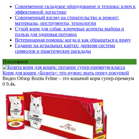
Современное складское оборудование и техника: ключ к
эффективной логистике
Современный взгляд на строительство и ремонт:
материалы, инструменты, технологии
Сухой корм для собак: ключевые аспекты выбора и
польза для здоровья питомца
Ветеринарная помощь: когда и как обращаться к врачу
Гадание на игральных картах: древняя система
символов и практические расклады
Популярное
Корм для кошек «Бозита»: что нужно знать перед покупкой
Видео Обзор Bozita Feline – это кошачий корм супер-премиум
0
9.4к.