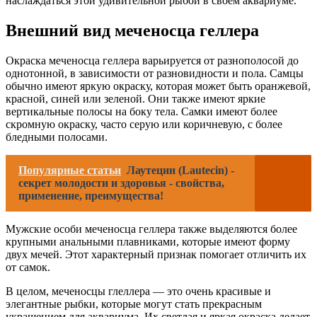
наслаждаться этой удивительной рыбой в своем аквариуме.
Внешний вид меченосца геллера
Окраска меченосца геллера варьируется от разнополосой до
однотонной, в зависимости от разновидности и пола. Самцы
обычно имеют яркую окраску, которая может быть оранжевой,
красной, синей или зеленой. Они также имеют яркие
вертикальные полосы на боку тела. Самки имеют более
скромную окраску, часто серую или коричневую, с более
бледными полосами.
Популярные статьи
Лаутецин (Lautecin) -
секрет молодости и здоровья - свойства,
применение, преимущества!
Мужские особи меченосца геллера также выделяются более
крупными анальными плавниками, которые имеют форму
двух мечей. Этот характерный признак помогает отличить их
от самок.
В целом, меченосцы глеллера — это очень красивые и
элегантные рыбки, которые могут стать прекрасным
украшением для аквариума. Их светлая и яркая окраска делает