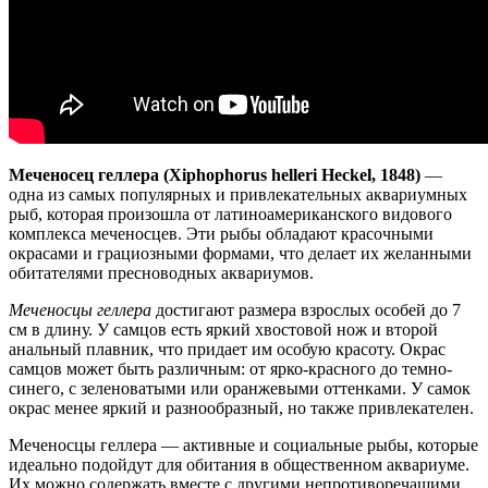
Меченосец геллера (Xiphophorus helleri Heckel, 1848)
—
одна из самых популярных и привлекательных аквариумных
рыб, которая произошла от латиноамериканского видового
комплекса меченосцев. Эти рыбы обладают красочными
окрасами и грациозными формами, что делает их желанными
обитателями пресноводных аквариумов.
Меченосцы геллера
достигают размера взрослых особей до 7
см в длину. У самцов есть яркий хвостовой нож и второй
анальный плавник, что придает им особую красоту. Окрас
самцов может быть различным: от ярко-красного до темно-
синего, с зеленоватыми или оранжевыми оттенками. У самок
окрас менее яркий и разнообразный, но также привлекателен.
Меченосцы геллера — активные и социальные рыбы, которые
идеально подойдут для обитания в общественном аквариуме.
Их можно содержать вместе с другими непротиворечащими