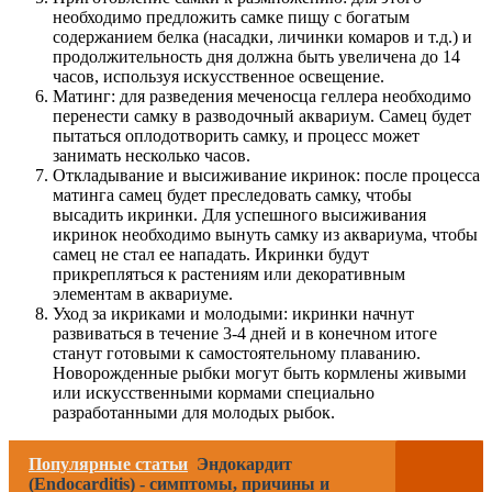
необходимо предложить самке пищу с богатым
содержанием белка (насадки, личинки комаров и т.д.) и
продолжительность дня должна быть увеличена до 14
часов, используя искусственное освещение.
Матинг: для разведения меченосца геллера необходимо
перенести самку в разводочный аквариум. Самец будет
пытаться оплодотворить самку, и процесс может
занимать несколько часов.
Откладывание и высиживание икринок: после процесса
матинга самец будет преследовать самку, чтобы
высадить икринки. Для успешного высиживания
икринок необходимо вынуть самку из аквариума, чтобы
самец не стал ее нападать. Икринки будут
прикрепляться к растениям или декоративным
элементам в аквариуме.
Уход за икриками и молодыми: икринки начнут
развиваться в течение 3-4 дней и в конечном итоге
станут готовыми к самостоятельному плаванию.
Новорожденные рыбки могут быть кормлены живыми
или искусственными кормами специально
разработанными для молодых рыбок.
Популярные статьи
Эндокардит
(Endocarditis) - симптомы, причины и