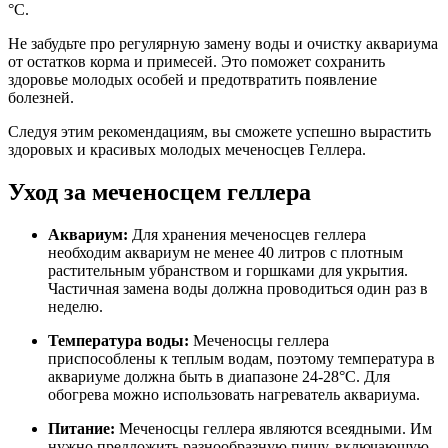
°C.
Не забудьте про регулярную замену воды и очистку аквариума
от остатков корма и примесей. Это поможет сохранить
здоровье молодых особей и предотвратить появление
болезней.
Следуя этим рекомендациям, вы сможете успешно вырастить
здоровых и красивых молодых меченосцев Геллера.
Уход за меченосцем геллера
Аквариум:
Для хранения меченосцев геллера
необходим аквариум не менее 40 литров с плотным
растительным убранством и горшками для укрытия.
Частичная замена воды должна проводиться один раз в
неделю.
Температура воды:
Меченосцы геллера
приспособлены к теплым водам, поэтому температура в
аквариуме должна быть в диапазоне 24-28°C. Для
обогрева можно использовать нагреватель аквариума.
Питание:
Меченосцы геллера являются всеядными. Им
нужно предложить разнообразную пищу, включающую