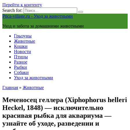
Перейти к контенту
Search for:
Ptica-village.ru - Уход за животными
Уход и забота за домашними животными
Грызуны
Животные
Кошки
Новости
Птицы
Разное
Рыбки
Собаки
Уход за животными
Главная
»
Животные
Меченосец геллера (Xiphophorus helleri
Heckel, 1848) — исключительно
красивая рыбка для аквариума —
узнайте об уходе, разведении и