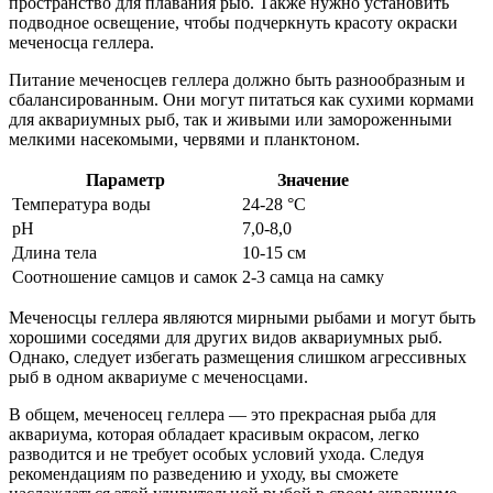
пространство для плавания рыб. Также нужно установить
подводное освещение, чтобы подчеркнуть красоту окраски
меченосца геллера.
Питание меченосцев геллера должно быть разнообразным и
сбалансированным. Они могут питаться как сухими кормами
для аквариумных рыб, так и живыми или замороженными
мелкими насекомыми, червями и планктоном.
Параметр
Значение
Температура воды
24-28 °C
pH
7,0-8,0
Длина тела
10-15 см
Соотношение самцов и самок
2-3 самца на самку
Меченосцы геллера являются мирными рыбами и могут быть
хорошими соседями для других видов аквариумных рыб.
Однако, следует избегать размещения слишком агрессивных
рыб в одном аквариуме с меченосцами.
В общем, меченосец геллера — это прекрасная рыба для
аквариума, которая обладает красивым окрасом, легко
разводится и не требует особых условий ухода. Следуя
рекомендациям по разведению и уходу, вы сможете