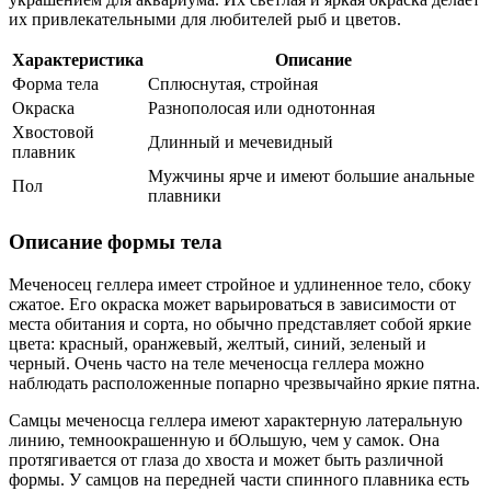
их привлекательными для любителей рыб и цветов.
Характеристика
Описание
Форма тела
Сплюснутая, стройная
Окраска
Разнополосая или однотонная
Хвостовой
Длинный и мечевидный
плавник
Мужчины ярче и имеют большие анальные
Пол
плавники
Описание формы тела
Меченосец геллера имеет стройное и удлиненное тело, сбоку
сжатое. Его окраска может варьироваться в зависимости от
места обитания и сорта, но обычно представляет собой яркие
цвета: красный, оранжевый, желтый, синий, зеленый и
черный. Очень часто на теле меченосца геллера можно
наблюдать расположенные попарно чрезвычайно яркие пятна.
Самцы меченосца геллера имеют характерную латеральную
линию, темноокрашенную и бОльшую, чем у самок. Она
протягивается от глаза до хвоста и может быть различной
формы. У самцов на передней части спинного плавника есть