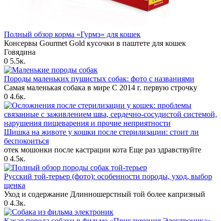
Полный обзор корма «Гурмэ» для кошек
Консервы Gourmet Gold кусочки в паштете для кошек
Говядина
0
5.5к.
Породы маленьких пушистых собак: фото с названиями
Самая маленькая собака в мире С 2014 г. первую строчку
0
4.6к.
Шишка на животе у кошки после стерилизации: стоит ли
беспокоиться
отек мошонки после кастрации кота Еще раз здравствуйте
0
4.5к.
Русский той-терьер (фото): особенности породы, уход, выбор
щенка
Уход и содержание Длинношерстный той более капризный
0
4.3к.
Какая порода собаки в фильме «Приключения Электроника»