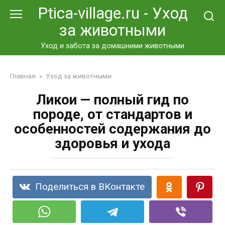
Перейти
Ptica-village.ru - Уход
к
за животными
контенту
Уход и забота за домашними животными
Главная
»
Уход за животными
Ликои — полный гид по
породе, от стандартов и
особенностей содержания до
здоровья и ухода
Поделиться в ВКонтакте