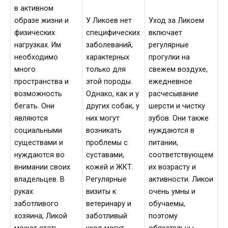
в активном
образе жизни и
У Ликоев нет
Уход за Ликоем
физических
специфических
включает
нагрузках. Им
заболеваний,
регулярные
необходимо
характерных
прогулки на
много
только для
свежем воздухе,
пространства и
этой породы.
ежедневное
возможность
Однако, как и у
расчесывание
бегать. Они
других собак, у
шерсти и чистку
являются
них могут
зубов. Они также
социальными
возникать
нуждаются в
существами и
проблемы с
питании,
нуждаются во
суставами,
соответствующем
внимании своих
кожей и ЖКТ.
их возрасту и
владельцев. В
Регулярные
активности. Ликои
руках
визиты к
очень умны и
заботливого
ветеринару и
обучаемы,
хозяина, Ликой
заботливый
поэтому