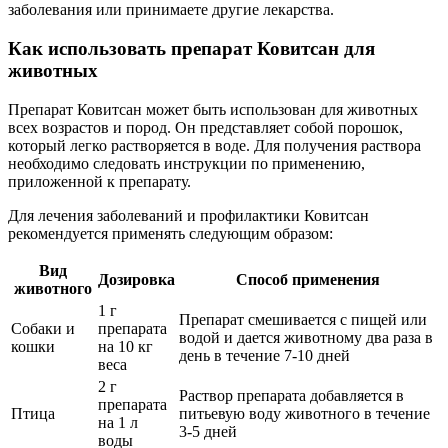
заболевания или принимаете другие лекарства.
Как использовать препарат Ковитсан для
животных
Препарат Ковитсан может быть использован для животных
всех возрастов и пород. Он представляет собой порошок,
который легко растворяется в воде. Для получения раствора
необходимо следовать инструкции по применению,
приложенной к препарату.
Для лечения заболеваний и профилактики Ковитсан
рекомендуется применять следующим образом:
Вид
Дозировка
Способ применения
животного
1 г
Препарат смешивается с пищей или
Собаки и
препарата
водой и дается животному два раза в
кошки
на 10 кг
день в течение 7-10 дней
веса
2 г
Раствор препарата добавляется в
препарата
Птица
питьевую воду животного в течение
на 1 л
3-5 дней
воды