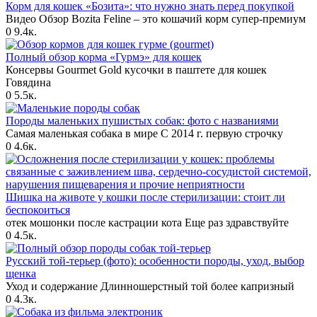
Корм для кошек «Бозита»: что нужно знать перед покупкой
Видео Обзор Bozita Feline – это кошачий корм супер-премиум
0
9.4к.
Полный обзор корма «Гурмэ» для кошек
Консервы Gourmet Gold кусочки в паштете для кошек
Говядина
0
5.5к.
Породы маленьких пушистых собак: фото с названиями
Самая маленькая собака в мире С 2014 г. первую строчку
0
4.6к.
Шишка на животе у кошки после стерилизации: стоит ли
беспокоиться
отек мошонки после кастрации кота Еще раз здравствуйте
0
4.5к.
Русский той-терьер (фото): особенности породы, уход, выбор
щенка
Уход и содержание Длинношерстный той более капризный
0
4.3к.