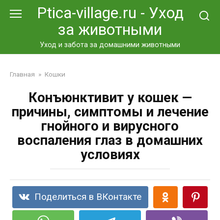
Перейти
Ptica-village.ru - Уход
к
за животными
контенту
Уход и забота за домашними животными
Главная
»
Кошки
Конъюнктивит у кошек —
причины, симптомы и лечение
гнойного и вирусного
воспаления глаз в домашних
условиях
Поделиться в ВКонтакте