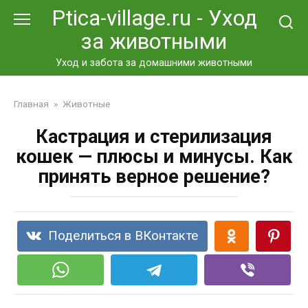
Перейти
Ptica-village.ru - Уход
к
за животными
контенту
Уход и забота за домашними животными
Главная
»
Животные
Кастрация и стерилизация
кошек — плюсы и минусы. Как
принять верное решение?
Поделиться в ВКонтакте