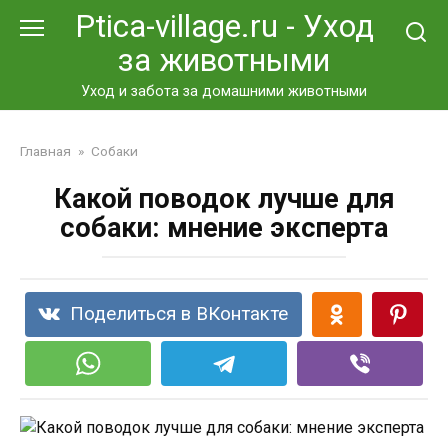
Перейти
Ptica-village.ru - Уход
к
за животными
контенту
Уход и забота за домашними животными
Главная
»
Собаки
Какой поводок лучше для
собаки: мнение эксперта
Поделиться в ВКонтакте