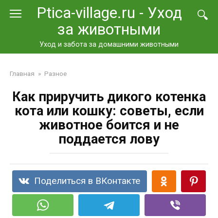
Перейти
Ptica-village.ru - Уход
к
за животными
контенту
Уход и забота за домашними животными
Главная
»
Разное
Как приручить дикого котенка
кота или кошку: советы, если
животное боится и не
поддается лову
Поделиться в ВКонтакте