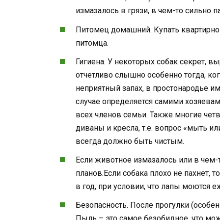
измазалось в грязи, в чем-то сильно 
Питомец домашний. Купать квартирног
питомца.
Гигиена. У некоторых собак секрет, в
отчетливо слышно особенно тогда, ког
неприятный запах, в простонародье и
случае определяется самими хозяева
всех членов семьи. Также многие четв
диваны и кресла, т.е. вопрос «мыть 
всегда должно быть чистым.
Если животное измазалось или в чем-
планов.Если собака плохо не пахнет, 
в год, при условии, что лапы моются 
Безопасность. После прогулки (особе
Пыль – это самое безобидное, что мож