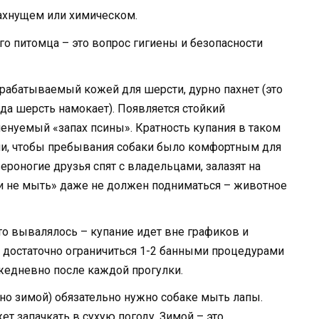
пахнущем или химическом.
о питомца – это вопрос гигиены и безопасности
ырабатываемый кожей для шерсти, дурно пахнет (это
да шерсть намокает). Появляется стойкий
менуемый «запах псины». Кратность купания в таком
ми, чтобы пребывания собаки было комфортным для
ероногие друзья спят с владельцами, залазят на
или не мыть» даже не должен подниматься – животное
то вывалялось – купание идет вне графиков и
то достаточно ограничиться 1-2 банными процедурами
ежедневно после каждой прогулки.
нно зимой) обязательно нужно собаке мыть лапы.
ет запачкать в сухую погоду. Зимой – это