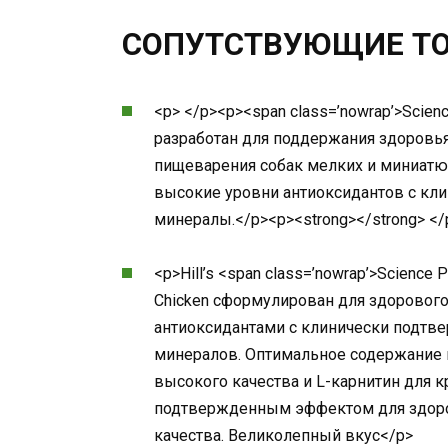
СОПУТСТВУЮЩИЕ Т
<p> </p><p><span class=’nowrap’>Science
разработан для поддержания здоровья
пищеварения собак мелких и миниатю
высокие уровни антиоксидантов с к
минералы.</p><p><strong></strong> </
<p>Hill’s <span class=’nowrap’>Science
Chicken сформулирован для здорового
антиоксидантами с клинически подт
минералов. Оптимальное содержание м
высокого качества и L-карнитин для 
подтвержденным эффектом для здор
качества. Великолепный вкус</p>