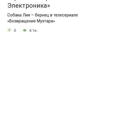
Электроника»
Собака Лия – бернец в телесериале
«Возвращение Мухтара»
0
4.1к.