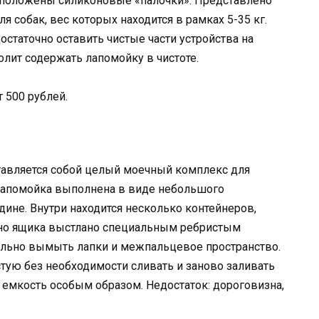
асположены силиконовые «палочки». Представлено
для собак, вес которых находится в рамках 5-35 кг.
Достаточно оставить чистые части устройства на
олит содержать лапомойку в чистоте.
т 500 рублей.
авляется собой целый моечный комплекс для
 Лапомойка выполнена в виде небольшого
ине. Внутри находится несколько контейнеров,
но ящика выстлано специальным ребристым
ельно вымыть лапки и межпальцевое пространство.
тую без необходимости сливать и заново заливать
 емкость особым образом. Недостаток: дороговизна,