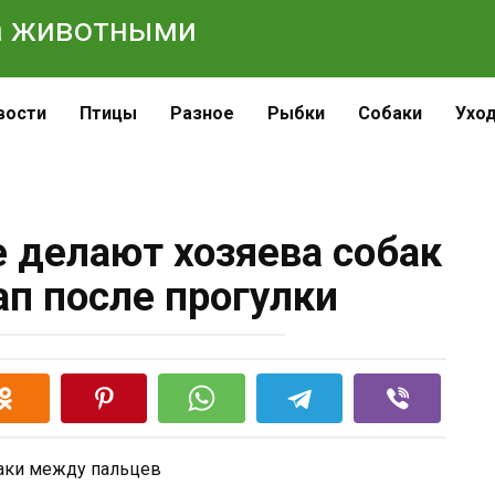
 за животными
вости
Птицы
Разное
Рыбки
Собаки
Ухо
е делают хозяева собак
ап после прогулки