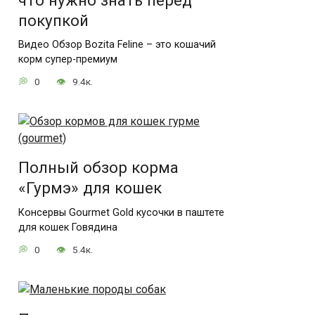
что нужно знать перед
покупкой
Видео Обзор Bozita Feline – это кошачий
корм супер-премиум
0
9.4к.
Полный обзор корма
«Гурмэ» для кошек
Консервы Gourmet Gold кусочки в паштете
для кошек Говядина
0
5.4к.