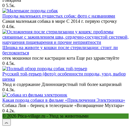
Говядина
0
5.5к.
Породы маленьких пушистых собак: фото с названиями
Самая маленькая собака в мире С 2014 г. первую строчку
0
4.6к.
Шишка на животе у кошки после стерилизации: стоит ли
беспокоиться
отек мошонки после кастрации кота Еще раз здравствуйте
0
4.5к.
Русский той-терьер (фото): особенности породы, уход, выбор
щенка
Уход и содержание Длинношерстный той более капризный
0
4.3к.
Какая порода собаки в фильме «Приключения Электроника»
Собака Лия – бернец в телесериале «Возвращение Мухтара»
0
4.2к.
© 2026 Ptica-village.ru - Уход за животными