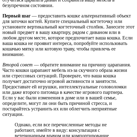
безупречном состоянии.
Первый шаг
— предоставить кошке альтернативный объект
для заточки когтей. Купите специальный когтеточку или
установите вертикальный когтеточный столбик. Занесите этот
новый предмет в вашу квартиру, рядом с диваном или в
любом другом месте, которое предпочитает ваша кошка. Если
ваша кошка не проявит интереса, попробуйте использовать
кошачью мятку или котовую траву, чтобы привлечь ее
внимание.
Второй совет
— обратите внимание на причину царапания.
Часто кошки царапают мебель из-за скучного образа жизни
или стрессовых ситуаций. Проверьте, что ваша кошка
получает достаточно игровой активности и занятости.
Предоставьте ей игрушки, интеллектуальные головоломки
или даже второго питомца в качестве игрового партнера.
Если у вас были изменения в доме или в вашей семье,
определите, могут ли они быть причиной стресса, и
постарайтесь устранить их или облегчить неприятные
ситуации.
Однако, если все перечисленные методы не
работают, имейте в виду: консультация с
ветеринарным врачом или компортирование