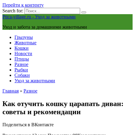
Перейти к контенту
Search for:
Ptica-village.ru - Уход за животными
Уход и забота за домашними животными
Грызуны
Животные
Кошки
Новости
Птицы
Разное
Рыбки
Собаки
Уход за животными
Главная
»
Разное
Как отучить кошку царапать диван:
советы и рекомендации
Поделиться в ВКонтакте