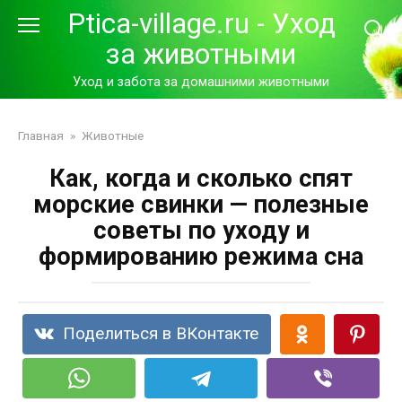
Перейти
Ptica-village.ru - Уход
к
за животными
контенту
Уход и забота за домашними животными
Главная
»
Животные
Как, когда и сколько спят
морские свинки — полезные
советы по уходу и
формированию режима сна
Поделиться в ВКонтакте