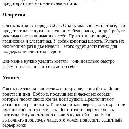
предотвратить скопление сала и пота.
Левретка
Очень активная порода собак. Она буквально сметает все, что
предстает на ее пути – игрушки, мебель, одежда и др. Требует
максимального внимания к себе. При этом, эта порода
грациозная и элегантная. У собак короткая шерсть. Купать их
необходимо раз в две недели – этого будет достаточно для
поддержания чистоты шерсти
Внимание нужно уделить когтям – они довольно быстро
растут и не стачиваются сами по себе
Уиппет
Очень похожа на ливреток – и не зря, ведь они ближайшие
родственники. Добрые, послушные и ласковые собаки,
которые любят своих хозяев всей душой. Предпочитают
активные игры и охоту. У них короткая шерсть, за который не
нужно особенно ухаживать. Достаточно вовремя купать
питомца. Ему достаточно около 5 купаний в год. Если
выполнять процедуру чаще, это может повредить защитный
барьер кожи.