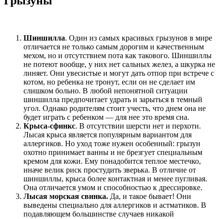
Грызуны
Шиншилла
. Один из самых красивых грызунов в мире
отличается не только самым дорогим и качественным
мехом, но и отсутствием пота как такового. Шиншиллы
не потеют вообще, у них нет сальных желез, а шкурка не
линяет. Они увесистые и могут дать отпор при встрече с
котом, но ребенка не тронут, если он не сделает им
слишком больно. В любой непонятной ситуации
шиншилла предпочитает удрать и зарыться в темный
угол. Однако родителям стоит учесть, что днем она не
будет играть с ребенком — для нее это время сна.
Крыса-сфинкс
. В отсутствии шерсти нет и перхоти.
Лысая крыса является популярным вариантом для
аллергиков. Но уход тоже нужен особенный: грызун
охотно принимает ванны и не брезгует специальным
кремом для кожи. Ему понадобится теплое местечко,
иначе велик риск простудить зверька. В отличие от
шиншиллы, крыса более контактная и менее пугливая.
Она отличается умом и способностью к дрессировке.
Лысая морская свинка.
Да, и такое бывает! Они
выведены специально для аллергиков и астматиков. В
подавляющем большинстве случаев никакой