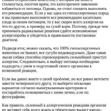
столкнуться, посетив врача, это категоричное заявление
избавиться от питомца. Однако, не стоит спешить выполнять
его рекомендации. Если у вас одна из гипоаллергенных пород
и вы правильно выполняете все рекомендации касательно
ухода за своим питомцем, то у вас скорее всего аллергия на
что-то другое, к примеру, на сухой корм. Поэтому, прежде чем
принимать радикальные решения сдайте всевозможные
аллергопробы и убедитесь в правильности постановки
диагноза.
Подведя итог, можно сказать, что 100% гипоаллергенных
животных не бывает, все сугубо индивидуально. Даже самая
лысая собака способна спровоцировать сильнейший приступ
аллергии. Следовательно, к выбору питомца необходимо
подходить с умом и подготовкой своего организма к
возможной реакции.
Если вы давно знаете о своей проблеме, но все равно мечтаете
завести четвероногого друга, то выберете несколько
вариантов согласно вышеуказанным критериям и
постарайтесь познакомиться с ними лично, а не по
фотографиям.
Как правило, склонный к аллергическим реакциям организм
не заставит себя долго ждать и обязательно выдаст какую-