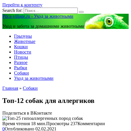
Перейти к контенту
Search for:
Ptica-village.ru - Уход за животными
Уход и забота за домашними животными
Грызуны
Животные
Кошки
Новости
Птицы
Разное
Рыбки
Собаки
Уход за животными
Главная
»
Собаки
Топ-12 собак для аллергиков
Поделиться в ВКонтакте
Время чтения
18 мин.
Просмотры
237
Комментарии
0
Опубликовано
02.02.2021