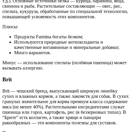
т.д.). Основные источники белка — курица, баранина, яйца,
свинина и рыба. Растительные составляющие — овес, рис,
спельта, кукуруза, обработанные по специальной технологии,
повышающей усвояемость этих компонентов.
Плюсы:
Продукты Farmina богаты белком;
Используются природные антиоксиданты и
качественные витаминные и минеральные добавки;
Много вариантов.
Минус — использование спельты (полбяная пшеница) может
вызывать аллергию.
Brit
Brit — чешский бренд, выпускающий широкую линейку
сухих и влажных кормов, а также лакомств для собак. В сухих
гранулах значительное для корма премиум класса содержание
мяса (не менее 40%). Растительными ингредиентами служат
пшеница или горох, картофель, рис (в беззерновых типах). В
“Брите” есть коллаген, а также хрящи и панцири
ракообразных — эти компоненты полезны для суставов.