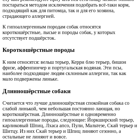
постараться методом исключения подобрать всё-таки корм,
подходящий как для питомца, так и для его хозяина,
страдающего аллергией.
К гипоаллергенным породам собак относятся
короткошёрстные, лысые и породы собак, у которых
отсутствует подшёрсток.
Короткошёрстные породы
К ним относятся: вельш терьер, Керри блю терьер, бишон
фризе, аффенпинчер и португальская водяная. Эти псы,
наиболее подходящие людям склонным аллергии, так как
мало подвержены линьке.
Длинношёрстные собаки
Считается что лучше длинношёрстная спокойная собака со
слабой линькой, чем небольшая постоянно лающая, но
короткошёрстная. Длинношёрстные и одновременно
гипоаллергенные породы, следующие: Йоркширский терьер,
карликовый Шпиц, Лхаса апсо, Пули, Мальтезе, Скай терьер и
Шитцу. Из них Скай терьер и Шпиц линяют сезонно, а
остальные не линяют и вовсе.