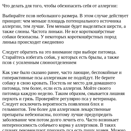
Что делать для того, чтобы обезопасить себя от аллергии:
Выбирайте псов небольшого размера. В этом случае действует
принцип: чем меньше площадь потенциального источника
аллергии, тем лучше. Тем меньше будет выделяться шерсти, а
также слюны. Частота линьки. Не все короткошёрстные
собаки безопасны. У некоторых короткошёрстных пород
линька происходит ежедневно
Следует обратить на это внимание при выборе питомца.
Старайтесь избегать собак, у которых есть брылы, а также
псов с усиленным слюноотделением
Как уже было сказано ранее, часто лающие, беспокойные и
гиперактивные псы аллергикам не подойдут. Не берите
собаку в свою кровать. Постель не место для домашнего
питомца, тем более, если есть аллергия. Мойте своего
питомца каждую неделю. Таким образом, смывается лишняя
перхоть и грязь. Проверяйте регулярно пса у ветеринара.
Следует исключить вероятность появления блох и
гельминтов. Тем более для аллергиков лекарственные
препараты небезопасны, поэтому лучше предупредить
заболевание чем потом долго лечить его. Часто возникает
непереносимость собачьего корма у аллергиков. В таких
случаях рекомендуют приучать пса есть пищу хозяев. Можно