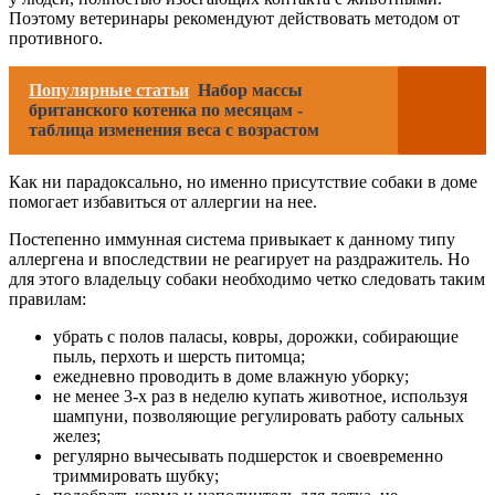
Поэтому ветеринары рекомендуют действовать методом от
противного.
Популярные статьи
Набор массы
британского котенка по месяцам -
таблица изменения веса с возрастом
Как ни парадоксально, но именно присутствие собаки в доме
помогает избавиться от аллергии на нее.
Постепенно иммунная система привыкает к данному типу
аллергена и впоследствии не реагирует на раздражитель. Но
для этого владельцу собаки необходимо четко следовать таким
правилам:
убрать с полов паласы, ковры, дорожки, собирающие
пыль, перхоть и шерсть питомца;
ежедневно проводить в доме влажную уборку;
не менее 3-х раз в неделю купать животное, используя
шампуни, позволяющие регулировать работу сальных
желез;
регулярно вычесывать подшерсток и своевременно
триммировать шубку;