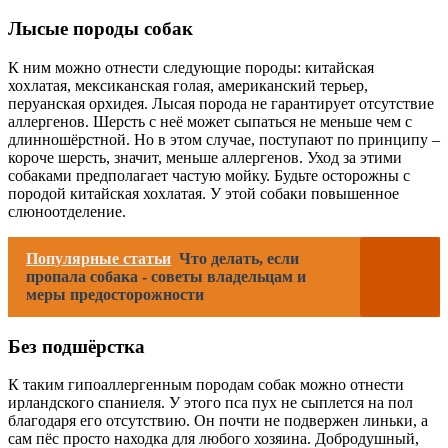
Лысые породы собак
К ним можно отнести следующие породы: китайская
хохлатая, мексиканская голая, американский терьер,
перуанская орхидея. Лысая порода не гарантирует отсутствие
аллергенов. Шерсть с неё может сыпаться не меньше чем с
длинношёрстной. Но в этом случае, поступают по принципу –
короче шерсть, значит, меньше аллергенов. Уход за этими
собаками предполагает частую мойку. Будьте осторожны с
породой китайская хохлатая. У этой собаки повышенное
слюноотделение.
Популярные статьи
Что делать, если
пропала собака - советы владельцам и
меры предосторожности
Без подшёрстка
К таким гипоаллергенным породам собак можно отнести
ирландского спаниеля. У этого пса пух не сыплется на пол
благодаря его отсутствию. Он почти не подвержен линьки, а
сам пёс просто находка для любого хозяина. Добродушный,