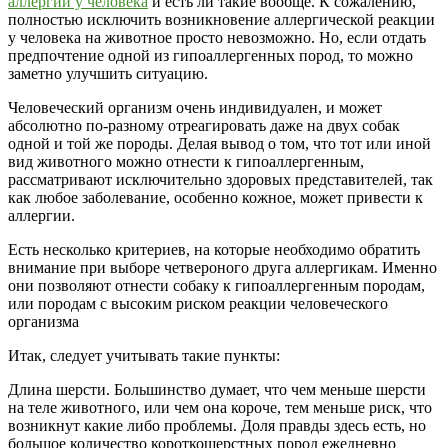
аллергии у человека
и есть ли такие вообще. К сожалению,
полностью исключить возникновение аллергической реакции
у человека на животное просто невозможно. Но, если отдать
предпочтение одной из гипоаллергенных пород, то можно
заметно улучшить ситуацию.
Человеческий организм очень индивидуален, и может
абсолютно по-разному отреагировать даже на двух собак
одной и той же породы. Делая вывод о том, что тот или иной
вид животного можно отнести к гипоаллергенным,
рассматривают исключительно здоровых представителей, так
как любое заболевание, особенно кожное, может привести к
аллергии.
Есть несколько критериев, на которые необходимо обратить
внимание при выборе четвероного друга аллергикам. Именно
они позволяют отнести собаку к гипоаллергенным породам,
или породам с высоким риском реакции человеческого
организма
Итак, следует учитывать такие пункты:
Длина шерсти. Большинство думает, что чем меньше шерсти
на теле животного, или чем она короче, тем меньше риск, что
возникнут какие либо проблемы. Доля правды здесь есть, но
большое количество короткошерстных пород ежедневно