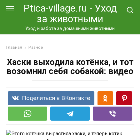
Перейти
Ptica-village.ru - Уход
к
за животными
контенту
Уход и забота за домашними животными
Главная
»
Разное
Хаски выходила котёнка, и тот
возомнил себя собакой: видео
Поделиться в ВКонтакте