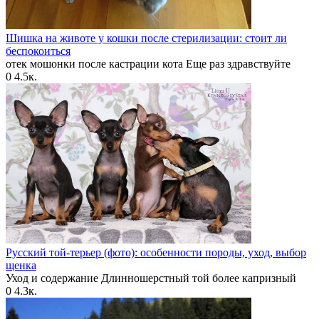
Шишка на животе у кошки после стерилизации: стоит ли
беспокоиться
отек мошонки после кастрации кота Еще раз здравствуйте
0
4.5к.
Русский той-терьер (фото): особенности породы, уход, выбор
щенка
Уход и содержание Длинношерстный той более капризный
0
4.3к.