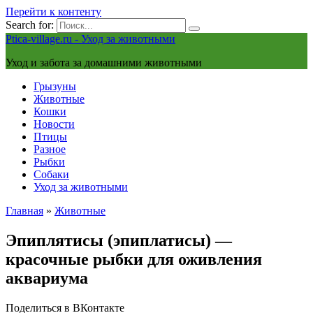
Перейти к контенту
Search for:
Ptica-village.ru - Уход за животными
Уход и забота за домашними животными
Грызуны
Животные
Кошки
Новости
Птицы
Разное
Рыбки
Собаки
Уход за животными
Главная
»
Животные
Эпиплятисы (эпиплатисы) —
красочные рыбки для оживления
аквариума
Поделиться в ВКонтакте