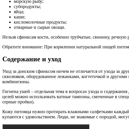
морскую рыбу;
субпродукты;
яйца;
каши;
кисломолочные продукты;
отварные и сырые овощи.
Нельзя сфинксам кости, особенно трубчатые, свинину, речную р
Обратите внимание: При кормлении натуральной пищей питом
Содержание и уход
Уход за донским сфинксом ничем не отличается от ухода за др
сквозняков, оборудованное лежанками, когтеточкой и другими
комбинезоны.
Гигиена ушей – отдельная тема в вопросах ухода и содержания
целей можно использовать ватные тампоны, смоченные в специ
серные пробки).
Кожу питомца нужно протирать влажными салфетками каждый д
купаются с удовольствием. Люди, не знакомые с породой, могу