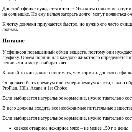
Донской сфинкс нуждается в тепле. Эти коты сильно мерзнут и
на солнышке. Но ему нельзя загорать долго, могут появиться о
К лотку дончаки приучаются быстро, но нужно его часто очища
любым.
Питание
У сфинксов повышенный обмен веществ, поэтому они нуждаются
графику. Объем порции для каждого животного определяется инд
ленивыми и могут набирать вес.
Каждый хозяин должен понимать, чем кормить донского сфинкс
Он должен быть премиум или супер-премиум класса, важно обр
ProPlan, Hills, Acana и 1st Choice
Если выбирается натуральное кормление, нужно тщательно сос
В него должны входить все необходимые питательные веществ
Если выбирается натуральное кормление, нужно тщательно сос
свежее отварное нежирное мясо – не менее 150 г в день;