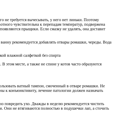
о не требуется вычесывать, у него нет линьки. Поэтому
ивотного чувствительна к перепадам температур, подвержена
 появляются прыщики. Если смазку не удалять, она доставит
 ванну рекомендуется добавлять отвары ромашки, череды. Вода
ской влажной салфеткой без спирта
В этом месте, а также не спине у котов часто образуются
пользовать ватный тампон, смоченный в отваре ромашки. Не
ны к конъюнктивиту, лечение патологии должен назначать
но повредить ухо. Дважды в неделю рекомендуется чистить
и. Они не втягиваются полностью в подушечки лап, а сточить