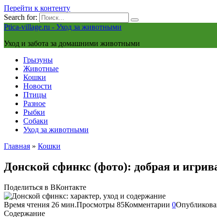
Перейти к контенту
Search for:
Ptica-village.ru - Уход за животными
Уход и забота за домашними животными
Грызуны
Животные
Кошки
Новости
Птицы
Разное
Рыбки
Собаки
Уход за животными
Главная
»
Кошки
Донской сфинкс (фото): добрая и игрив
Поделиться в ВКонтакте
Время чтения
26 мин.
Просмотры
85
Комментарии
0
Опубликова
Содержание