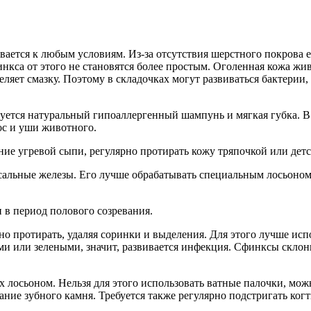
ается к любым условиям. Из-за отсутствия шерстного покрова ег
финкса от этого не становятся более простым. Оголенная кожа ж
еляет смазку. Поэтому в складочках могут развиваться бактерии,
зуется натуральный гипоаллергенный шампунь и мягкая губка. В
ос и уши животного.
ание угревой сыпи, регулярно протирать кожу тряпочкой или дет
сальные железы. Его лучше обрабатывать специальным лосьоном. 
и в период полового созревания.
но протирать, удаляя соринки и выделения. Для этого лучше ис
и или зелеными, значит, развивается инфекция. Сфинксы склон
 лосьоном. Нельзя для этого использовать ватные палочки, мож
ние зубного камня. Требуется также регулярно подстригать когт