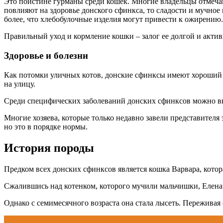
Это поистине гурманы среди кошек. Многие владельцы отмечаю
повлияют на здоровье донского сфинкса, то сладости и мучное
более, что хлебобулочные изделия могут привести к ожирению.
Правильный уход и кормление кошки – залог ее долгой и актив
Здоровье и болезни
Как потомки уличных котов, донские сфинксы имеют хороший 
на улицу.
Среди специфических заболеваний донских сфинксов можно выд
Многие хозяева, которые только недавно завели представителя 
но это в порядке нормы.
История породы
Предком всех донских сфинксов является кошка Варвара, котора
Сжалившись над котенком, которого мучили мальчишки, Елена 
Однако с семимесячного возраста она стала лысеть. Переживая о