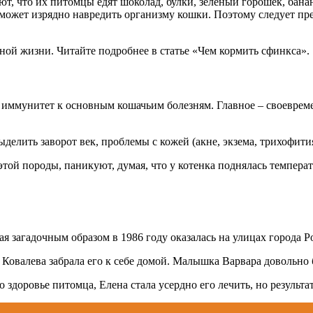
т, что их питомцы едят шоколад, булки, зеленый горошек, бана
 может изрядно навредить организму кошки. Поэтому следует прес
ной жизни. Читайте подробнее в статье «Чем кормить сфинкса».
иммунитет к основным кошачьим болезням. Главное – своевреме
елить заворот век, проблемы с кожей (акне, экзема, трихофити
этой породы, паникуют, думая, что у котенка поднялась темпера
я загадочным образом в 1986 году оказалась на улицах города Р
Ковалева забрала его к себе домой. Малышка Варвара довольно 
 здоровье питомца, Елена стала усердно его лечить, но результа