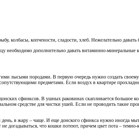
ыбу, колбасы, копчености, сладости, хлеб. Нежелательно давать 
цу необходимо дополнительно давать витаминно-минеральные 
угими лысыми породами. В первую очередь нужно создать своему
 сопутствующими предметами. Если воздух в квартире прохладн
 донских сфинксов. В ушных раковинах скапливается большое ко
альном средстве для чистки ушей. Если не проводить такие пр
ень, в жару – чаще. И еще донского сфинкса нужно иногда мыт
т не догадываться, что кошки потеют, причем цвет пота – темно