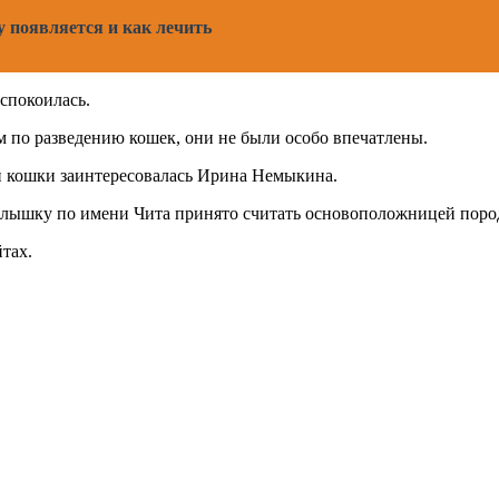
 появляется и как лечить
успокоилась.
м по разведению кошек, они не были особо впечатлены.
ой кошки заинтересовалась Ирина Немыкина.
малышку по имени Чита принято считать основоположницей поро
тах.