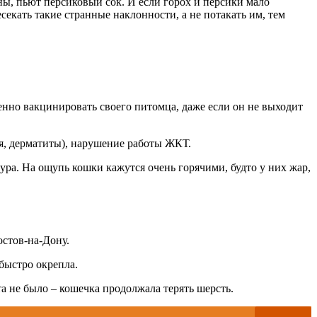
ны, пьют персиковый сок. И если горох и персики мало
екать такие странные наклонности, а не потакать им, тем
нно вакцинировать своего питомца, даже если он не выходит
я, дерматиты), нарушение работы ЖКТ.
тура. На ощупь кошки кажутся очень горячими, будто у них жар,
остов-на-Дону.
быстро окрепла.
та не было – кошечка продолжала терять шерсть.