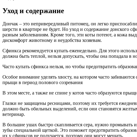
Уход и содержание
Дончак – это непривередливый питомец, он легко приспосаблив
шерсти в квартире не будет. Но уход и содержание донского с
разным заболеваниям. Кроме того, эти коты потеют, а кожа выд
дискомфорт животному и неудобства хозяевам.
Сфинкса рекомендуется купать еженедельно. Для этого исполь
должна быть теплой, нельзя допускать, чтобы она попадала в н
Часто купать сфинкса нельзя, но чтобы предотвратить образов
Особое внимание уделять хвосту, на котором часто забиваются 
прыщи в период полового созревания
В этом месте, а также не спине у котов часто образуются прыщ
Глазки не защищены ресницами, поэтому их требуется ежеднев
должно быть обильных выделений, если они становятся желтым
ветеринар.
В большие ушах быстро скапливается сера, нужно промывать их
зубы специальной щеткой. Это поможет предотвратить образова
их у сфинксов не получается, поэтому они могут мешать.