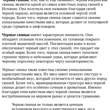
свинья, является одной из самых известных пород свиней в
Испании. Она получила свое название благодаря своей
черной окраске, которая является основной чертой этой
породы. Более того, черная свинья также славится своими
уникальными качествами мяса, которые делают ее популярной
среди гурманов и шеф-поваров.
Черные свиньи
имеют характерную внешность. Они
обладают сильным телосложением, их туловище покрыто
плотной мышечной массой. Пигментация кожи и волос
обеспечивает черный цвет у этих свиней, что придает им
особый шарм. Более того, черная свинья имеет типичное
строение черепа и небольшие ушки, которые добавляют
черному поросенку некоторую черту неповторимости.
Черные свиньи
также известны своими уникальными
характеристиками мяса. Их мясо имеет нежную текстуру и
необычайный вкус, который отличается от мяса других пород
свиней. Более того, мраморированная структура мяса черной
свиньи делает его особенно сочным и ароматным. Именно
благодаря этим качествам мясо черной свиньи является
востребованным на мировом рынке и ценится гурманами.
Черная свинья не только является ценным
источником вкусного и качественного мяса, но и