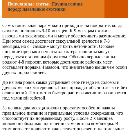
Популярные статьи
Группа гончих
пород: идеальные охотники
Самостоятельная пара можно приводить на покрытие, когда
самке исполнилось 9-10 месяцев. К 9 месяцам схожи с
взрослыми экземплярами и могут обеспечивать размножение.
При этом самец достигает сексуальной зрелости к 7-8
месяцам, но с «самкой» могут быть неточности. Особые
внешние признаки и черты характера глошины могут
передаться с хорошим форматом. Обычно черные свиньи
родяют 4-8 поросят, которые достижение рабочих мест
составляет порядка 4 маасон, что значительно выше чем особи
других пород свиней.
До начала родов самка устраивает себе гнездо из соломы и
других мягких материалов. Роды проходят обычно легко и без
осложнений. Потомство быстро растет и активно развивается
под маминой заботой.
За первые два месяца жизни поросятам особенно важны
правильное питание и правильные условия содержания, что
способствует их нормальному росту. После 2-х месяцев
молоко необходимо постепенно заменять на комбикорм. В
этом возрасте поросят также следует перевести на отдельное