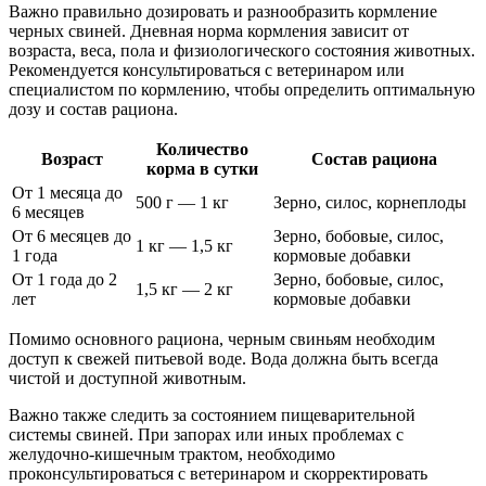
Важно правильно дозировать и разнообразить кормление
черных свиней. Дневная норма кормления зависит от
возраста, веса, пола и физиологического состояния животных.
Рекомендуется консультироваться с ветеринаром или
специалистом по кормлению, чтобы определить оптимальную
дозу и состав рациона.
Количество
Возраст
Состав рациона
корма в сутки
От 1 месяца до
500 г — 1 кг
Зерно, силос, корнеплоды
6 месяцев
От 6 месяцев до
Зерно, бобовые, силос,
1 кг — 1,5 кг
1 года
кормовые добавки
От 1 года до 2
Зерно, бобовые, силос,
1,5 кг — 2 кг
лет
кормовые добавки
Помимо основного рациона, черным свиньям необходим
доступ к свежей питьевой воде. Вода должна быть всегда
чистой и доступной животным.
Важно также следить за состоянием пищеварительной
системы свиней. При запорах или иных проблемах с
желудочно-кишечным трактом, необходимо
проконсультироваться с ветеринаром и скорректировать