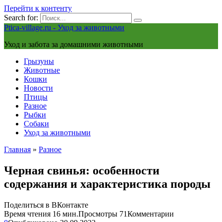
Перейти к контенту
Search for:
Ptica-village.ru - Уход за животными
Уход и забота за домашними животными
Грызуны
Животные
Кошки
Новости
Птицы
Разное
Рыбки
Собаки
Уход за животными
Главная
»
Разное
Черная свинья: особенности
содержания и характеристика породы
Поделиться в ВКонтакте
Время чтения
16 мин.
Просмотры
71
Комментарии