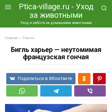
Перейти
Ptica-village.ru - Уход
к
за животными
контенту
Уход и забота за домашними животными
Главная
»
Разное
Бигль харьер — неутомимая
французская гончая
Поделиться в ВКонтакте