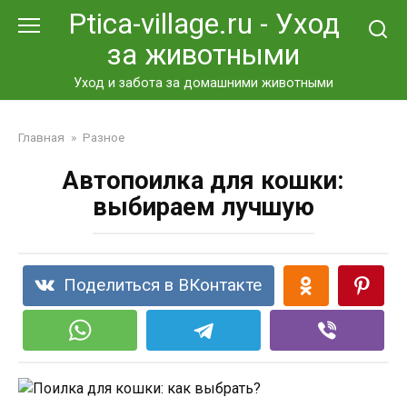
Перейти
Ptica-village.ru - Уход
к
за животными
контенту
Уход и забота за домашними животными
Главная
»
Разное
Автопоилка для кошки:
выбираем лучшую
Поделиться в ВКонтакте