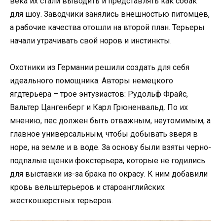
века их стали выводить и представлять как собак
для шоу. Заводчики занялись внешностью питомцев,
а рабочие качества отошли на второй план. Терьеры
начали утрачивать свой норов и инстинкты.
Охотники из Германии решили создать для себя
идеального помощника. Авторы немецкого
ягдтерьера – трое энтузиастов: Рудольф Фрайс,
Вальтер Цангенберг и Карл Грюненвальд. По их
мнению, пес должен быть отважным, неутомимым, а
главное универсальным, чтобы добывать зверя в
норе, на земле и в воде. За основу были взяты черно-
подпалые щенки фокстерьера, которые не годились
для выставки из-за брака по окрасу. К ним добавили
кровь вельштерьеров и староанглийских
жесткошерстных терьеров.