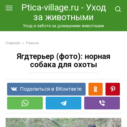
Перейти
Ptica-village.ru - Уход
к
за животными
контенту
Уход и забота за домашними животными
Главная
»
Разное
Ягдтерьер (фото): норная
собака для охоты
Поделиться в ВКонтакте