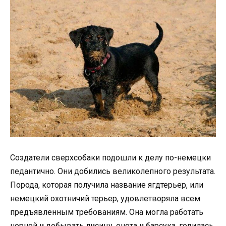
Создатели сверхсобаки подошли к делу по-немецки
педантично. Они добились великолепного результата.
Порода, которая получила название ягдтерьер, или
немецкий охотничий терьер, удовлетворяла всем
предъявленным требованиям. Она могла работать
норной и добывать лисицу, енота и барсука, годилась