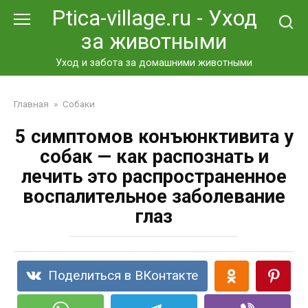
Перейти
Ptica-village.ru - Уход
к
за животными
контенту
Уход и забота за домашними животными
Главная
»
Собаки
5 симптомов конъюнктивита у
собак — как распознать и
лечить это распространенное
воспалительное заболевание
глаз
Поделиться в ВКонтакте